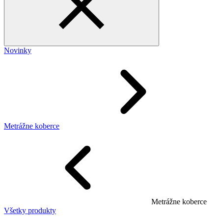
Novinky
Metrážne koberce
Metrážne koberce
Všetky produkty