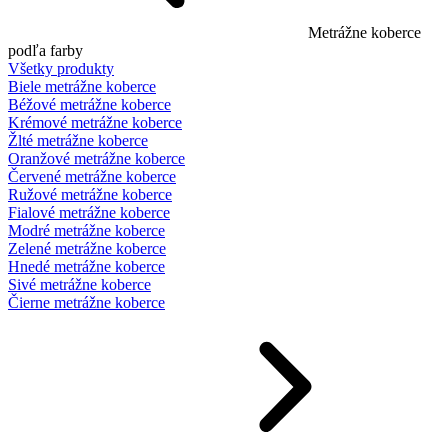
Metrážne koberce
podľa farby
Všetky produkty
Biele metrážne koberce
Béžové metrážne koberce
Krémové metrážne koberce
Žlté metrážne koberce
Oranžové metrážne koberce
Červené metrážne koberce
Ružové metrážne koberce
Fialové metrážne koberce
Modré metrážne koberce
Zelené metrážne koberce
Hnedé metrážne koberce
Sivé metrážne koberce
Čierne metrážne koberce