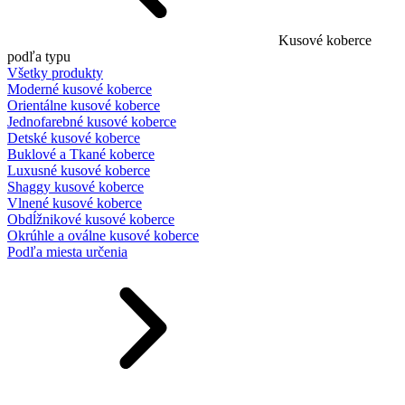
Kusové koberce
podľa typu
Všetky produkty
Moderné kusové koberce
Orientálne kusové koberce
Jednofarebné kusové koberce
Detské kusové koberce
Buklové a Tkané koberce
Luxusné kusové koberce
Shaggy kusové koberce
Vlnené kusové koberce
Obdĺžnikové kusové koberce
Okrúhle a oválne kusové koberce
Podľa miesta určenia