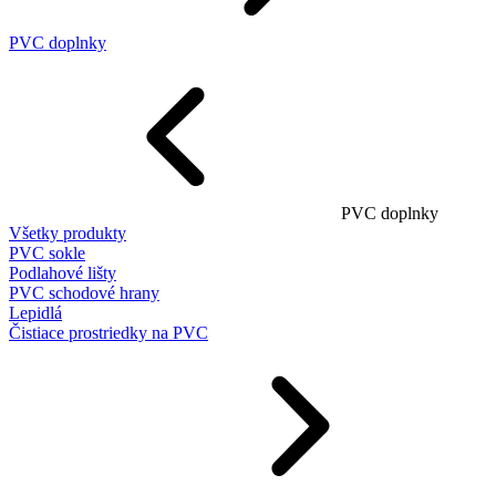
PVC doplnky
PVC doplnky
Všetky produkty
PVC sokle
Podlahové lišty
PVC schodové hrany
Lepidlá
Čistiace prostriedky na PVC