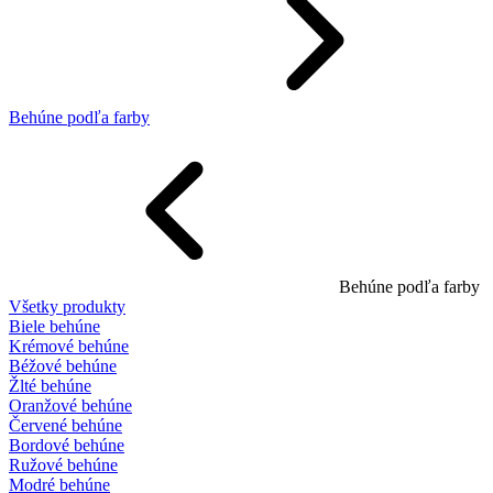
Behúne podľa farby
Behúne podľa farby
Všetky produkty
Biele behúne
Krémové behúne
Béžové behúne
Žlté behúne
Oranžové behúne
Červené behúne
Bordové behúne
Ružové behúne
Modré behúne