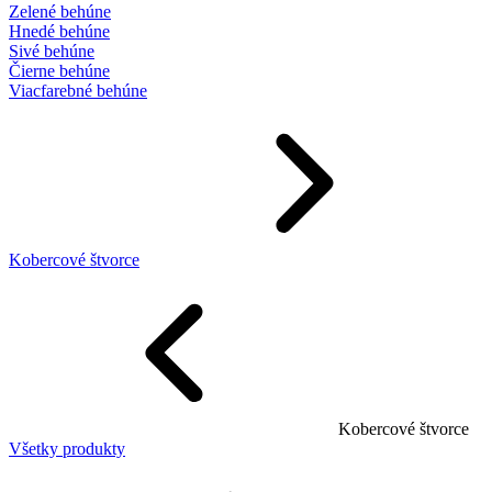
Zelené behúne
Hnedé behúne
Sivé behúne
Čierne behúne
Viacfarebné behúne
Kobercové štvorce
Kobercové štvorce
Všetky produkty