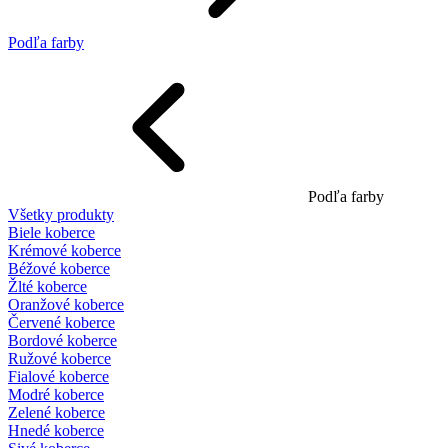
Podľa farby
Podľa farby
Všetky produkty
Biele koberce
Krémové koberce
Béžové koberce
Žlté koberce
Oranžové koberce
Červené koberce
Bordové koberce
Ružové koberce
Fialové koberce
Modré koberce
Zelené koberce
Hnedé koberce