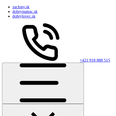
zaclony.sk
dobrymatrac.sk
dobrylovec.sk
+421 918 888 515