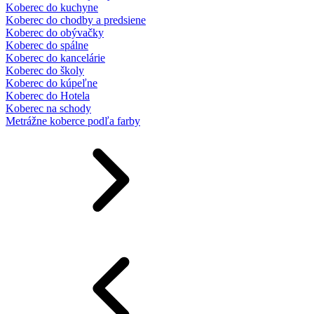
Koberec do kuchyne
Koberec do chodby a predsiene
Koberec do obývačky
Koberec do spálne
Koberec do kancelárie
Koberec do školy
Koberec do kúpeľne
Koberec do Hotela
Koberec na schody
Metrážne koberce podľa farby