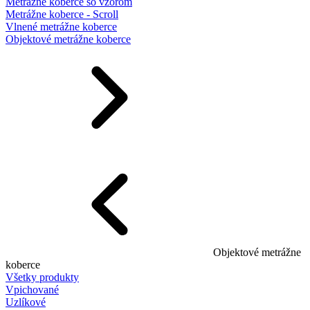
Metrážne koberce so vzorom
Metrážne koberce - Scroll
Vlnené metrážne koberce
Objektové metrážne koberce
Objektové metrážne
koberce
Všetky produkty
Vpichované
Uzlíkové