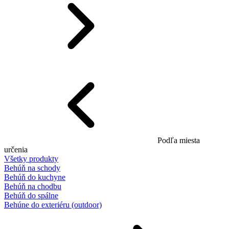
Podľa miesta
určenia
Všetky produkty
Behúň na schody
Behúň do kuchyne
Behúň na chodbu
Behúň do spálne
Behúne do exteriéru (outdoor)