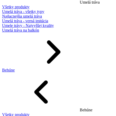
Umelá tráva
Všetky produkty
Umelá tráva - všetky typy
Najlacnejšia umelá tráva
Umelá tráva - verná imitácia
Umele trávy - Najvyššej kvality
Umelá tráva na balkón
Behúne
Behúne
Všetky produkty