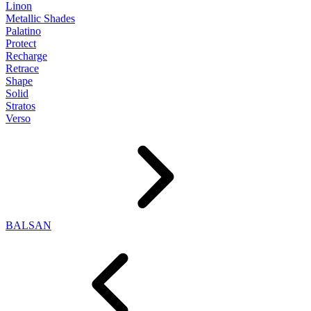
Linon
Metallic Shades
Palatino
Protect
Recharge
Retrace
Shape
Solid
Stratos
Verso
BALSAN