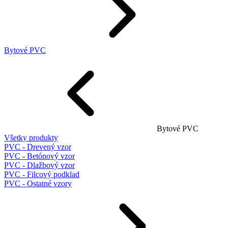
Bytové PVC
Bytové PVC
Všetky produkty
PVC - Drevený vzor
PVC - Betónový vzor
PVC - Dlažbový vzor
PVC - Filcový podklad
PVC - Ostatné vzory