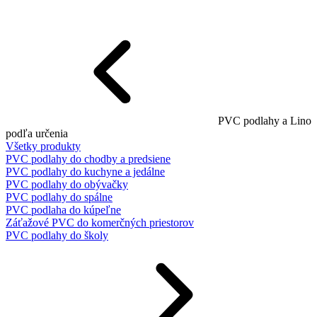
PVC podlahy a Lino
podľa určenia
Všetky produkty
PVC podlahy do chodby a predsiene
PVC podlahy do kuchyne a jedálne
PVC podlahy do obývačky
PVC podlahy do spálne
PVC podlaha do kúpeľne
Záťažové PVC do komerčných priestorov
PVC podlahy do školy