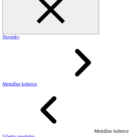
Novinky
Metrážne koberce
Metrážne koberce
Všetky produkty