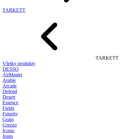
TARKETT
TARKETT
Všetky produkty
DESSO
AirMaster
Arable
Arcade
Defend
Desert
Essence
Fields
Futurity
Grain
Grezzo
Iconic
Jeans