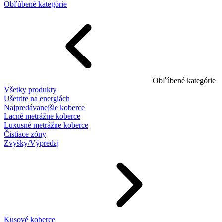
Obľúbené kategórie
Obľúbené kategórie
Všetky produkty
Ušetrite na energiách
Najpredávanejšie koberce
Lacné metrážne koberce
Luxusné metrážne koberce
Čistiace zóny
Zvyšky/Výpredaj
Kusové koberce