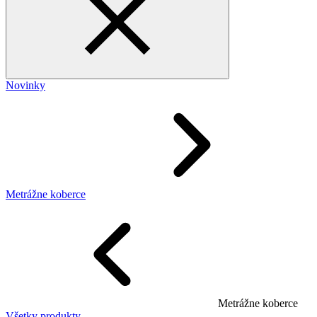
Novinky
Metrážne koberce
Metrážne koberce
Všetky produkty