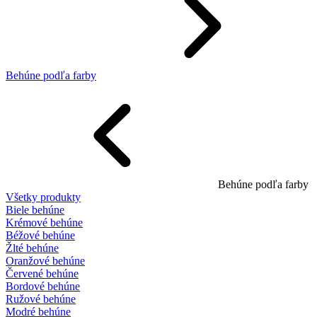
Behúne podľa farby
Behúne podľa farby
Všetky produkty
Biele behúne
Krémové behúne
Béžové behúne
Žlté behúne
Oranžové behúne
Červené behúne
Bordové behúne
Ružové behúne
Modré behúne