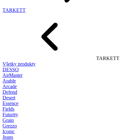
TARKETT
TARKETT
Všetky produkty
DESSO
AirMaster
Arable
Arcade
Defend
Desert
Essence
Fields
Futurity
Grain
Grezzo
Iconic
Jeans