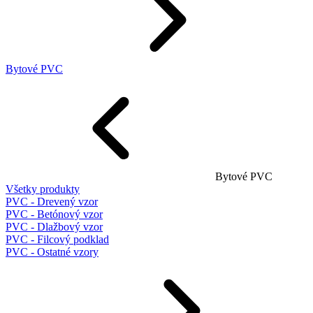
Bytové PVC
Bytové PVC
Všetky produkty
PVC - Drevený vzor
PVC - Betónový vzor
PVC - Dlažbový vzor
PVC - Filcový podklad
PVC - Ostatné vzory