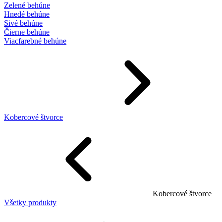
Zelené behúne
Hnedé behúne
Sivé behúne
Čierne behúne
Viacfarebné behúne
Kobercové štvorce
Kobercové štvorce
Všetky produkty