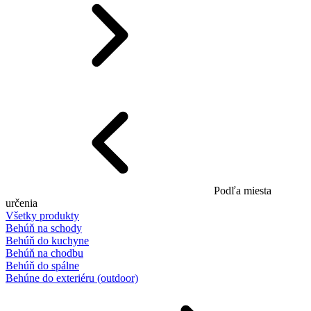
Podľa miesta
určenia
Všetky produkty
Behúň na schody
Behúň do kuchyne
Behúň na chodbu
Behúň do spálne
Behúne do exteriéru (outdoor)