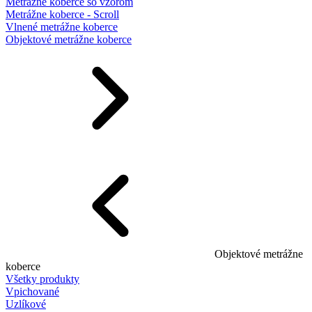
Metrážne koberce so vzorom
Metrážne koberce - Scroll
Vlnené metrážne koberce
Objektové metrážne koberce
Objektové metrážne
koberce
Všetky produkty
Vpichované
Uzlíkové