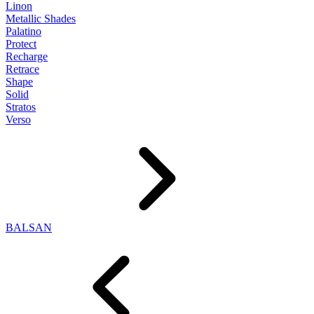
Linon
Metallic Shades
Palatino
Protect
Recharge
Retrace
Shape
Solid
Stratos
Verso
BALSAN