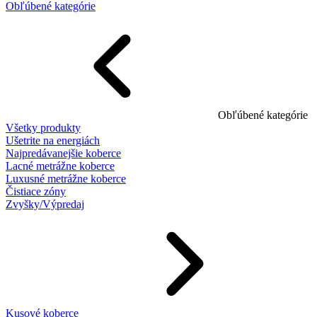
Obľúbené kategórie
Obľúbené kategórie
Všetky produkty
Ušetrite na energiách
Najpredávanejšie koberce
Lacné metrážne koberce
Luxusné metrážne koberce
Čistiace zóny
Zvyšky/Výpredaj
Kusové koberce