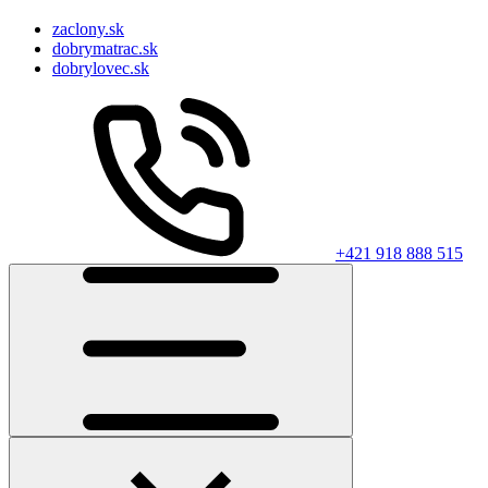
zaclony.sk
dobrymatrac.sk
dobrylovec.sk
+421 918 888 515