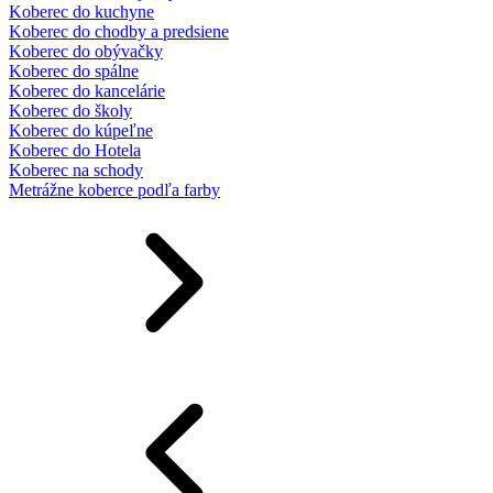
Koberec do kuchyne
Koberec do chodby a predsiene
Koberec do obývačky
Koberec do spálne
Koberec do kancelárie
Koberec do školy
Koberec do kúpeľne
Koberec do Hotela
Koberec na schody
Metrážne koberce podľa farby