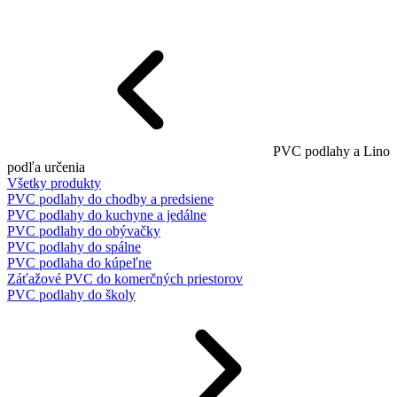
PVC podlahy a Lino
podľa určenia
Všetky produkty
PVC podlahy do chodby a predsiene
PVC podlahy do kuchyne a jedálne
PVC podlahy do obývačky
PVC podlahy do spálne
PVC podlaha do kúpeľne
Záťažové PVC do komerčných priestorov
PVC podlahy do školy