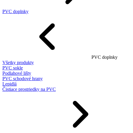
PVC doplnky
PVC doplnky
Všetky produkty
PVC sokle
Podlahové lišty
PVC schodové hrany
Lepidlá
Čistiace prostriedky na PVC