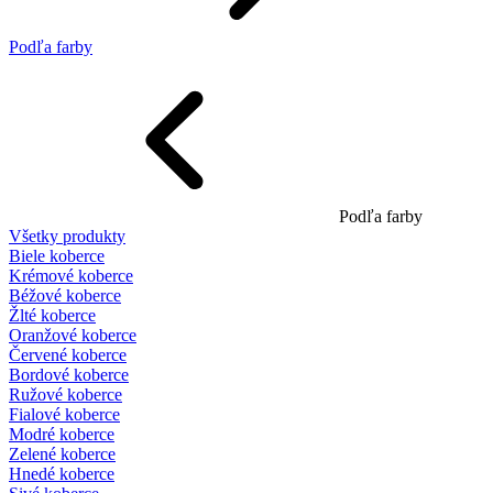
Podľa farby
Podľa farby
Všetky produkty
Biele koberce
Krémové koberce
Béžové koberce
Žlté koberce
Oranžové koberce
Červené koberce
Bordové koberce
Ružové koberce
Fialové koberce
Modré koberce
Zelené koberce
Hnedé koberce