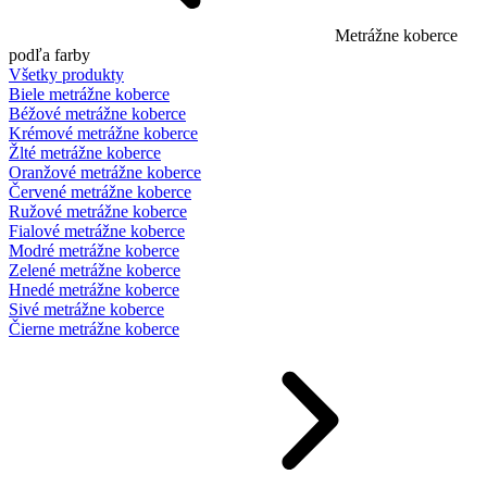
Metrážne koberce
podľa farby
Všetky produkty
Biele metrážne koberce
Béžové metrážne koberce
Krémové metrážne koberce
Žlté metrážne koberce
Oranžové metrážne koberce
Červené metrážne koberce
Ružové metrážne koberce
Fialové metrážne koberce
Modré metrážne koberce
Zelené metrážne koberce
Hnedé metrážne koberce
Sivé metrážne koberce
Čierne metrážne koberce