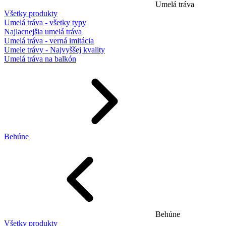
Umelá tráva
Všetky produkty
Umelá tráva - všetky typy
Najlacnejšia umelá tráva
Umelá tráva - verná imitácia
Umele trávy - Najvyššej kvality
Umelá tráva na balkón
Behúne
Behúne
Všetky produkty