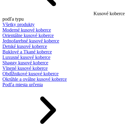
Kusové koberce
podľa typu
Všetky produkty
Moderné kusové koberce
Orientálne kusové koberce
Jednofarebné kusové koberce
Detské kusové koberce
Buklové a Tkané koberce
Luxusné kusové koberce
Shaggy kusové koberce
Vlnené kusové koberce
Obdĺžnikové kusové koberce
Okrúhle a oválne kusové koberce
Podľa miesta určenia