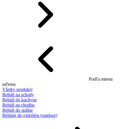
Podľa miesta
určenia
Všetky produkty
Behúň na schody
Behúň do kuchyne
Behúň na chodbu
Behúň do spálne
Behúne do exteriéru (outdoor)