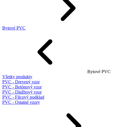
Bytové PVC
Bytové PVC
Všetky produkty
PVC - Drevený vzor
PVC - Betónový vzor
PVC - Dlažbový vzor
PVC - Filcový podklad
PVC - Ostatné vzory