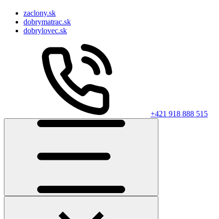
zaclony.sk
dobrymatrac.sk
dobrylovec.sk
+421 918 888 515