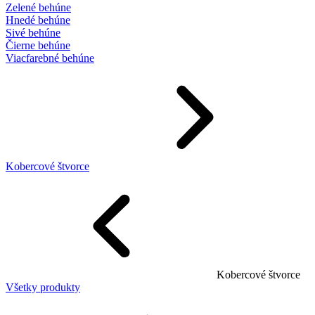
Zelené behúne
Hnedé behúne
Sivé behúne
Čierne behúne
Viacfarebné behúne
Kobercové štvorce
Kobercové štvorce
Všetky produkty