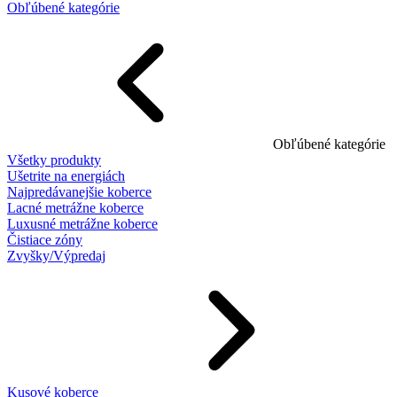
Obľúbené kategórie
Obľúbené kategórie
Všetky produkty
Ušetrite na energiách
Najpredávanejšie koberce
Lacné metrážne koberce
Luxusné metrážne koberce
Čistiace zóny
Zvyšky/Výpredaj
Kusové koberce