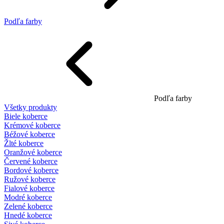
Podľa farby
Podľa farby
Všetky produkty
Biele koberce
Krémové koberce
Béžové koberce
Žlté koberce
Oranžové koberce
Červené koberce
Bordové koberce
Ružové koberce
Fialové koberce
Modré koberce
Zelené koberce
Hnedé koberce