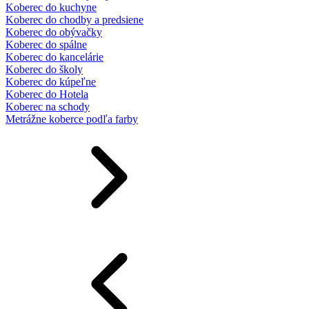
Koberec do kuchyne
Koberec do chodby a predsiene
Koberec do obývačky
Koberec do spálne
Koberec do kancelárie
Koberec do školy
Koberec do kúpeľne
Koberec do Hotela
Koberec na schody
Metrážne koberce podľa farby