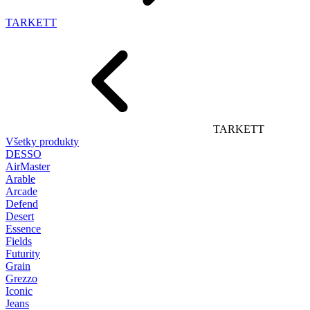
TARKETT
TARKETT
Všetky produkty
DESSO
AirMaster
Arable
Arcade
Defend
Desert
Essence
Fields
Futurity
Grain
Grezzo
Iconic
Jeans