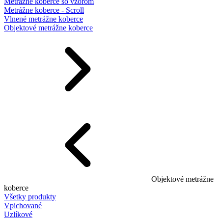
Metrážne koberce so vzorom
Metrážne koberce - Scroll
Vlnené metrážne koberce
Objektové metrážne koberce
Objektové metrážne
koberce
Všetky produkty
Vpichované
Uzlíkové