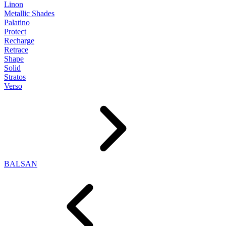
Linon
Metallic Shades
Palatino
Protect
Recharge
Retrace
Shape
Solid
Stratos
Verso
BALSAN