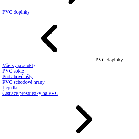
PVC doplnky
PVC doplnky
Všetky produkty
PVC sokle
Podlahové lišty
PVC schodové hrany
Lepidlá
Čistiace prostriedky na PVC