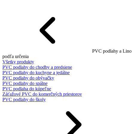
PVC podlahy a Lino
podľa určenia
Všetky produkty
PVC podlahy do chodby a predsiene
PVC podlahy do kuchyne a jedálne
PVC podlahy do obývačky
PVC podlahy do spálne
PVC podlaha do kúpeľne
Záťažové PVC do komerčných priestorov
PVC podlahy do školy