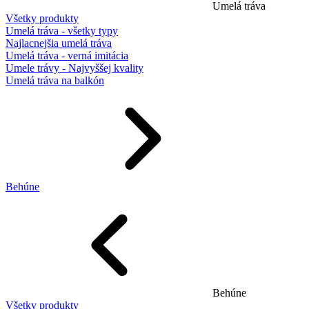
Umelá tráva
Všetky produkty
Umelá tráva - všetky typy
Najlacnejšia umelá tráva
Umelá tráva - verná imitácia
Umele trávy - Najvyššej kvality
Umelá tráva na balkón
Behúne
Behúne
Všetky produkty