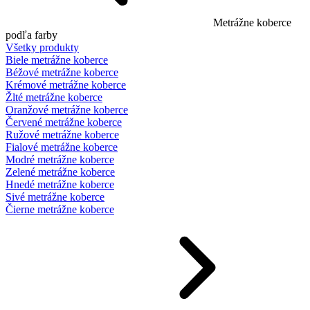
Metrážne koberce
podľa farby
Všetky produkty
Biele metrážne koberce
Béžové metrážne koberce
Krémové metrážne koberce
Žlté metrážne koberce
Oranžové metrážne koberce
Červené metrážne koberce
Ružové metrážne koberce
Fialové metrážne koberce
Modré metrážne koberce
Zelené metrážne koberce
Hnedé metrážne koberce
Sivé metrážne koberce
Čierne metrážne koberce