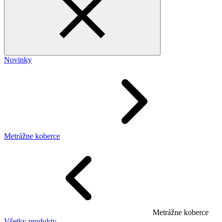
Novinky
Metrážne koberce
Metrážne koberce
Všetky produkty