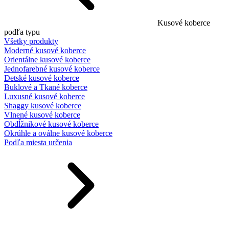
Kusové koberce
podľa typu
Všetky produkty
Moderné kusové koberce
Orientálne kusové koberce
Jednofarebné kusové koberce
Detské kusové koberce
Buklové a Tkané koberce
Luxusné kusové koberce
Shaggy kusové koberce
Vlnené kusové koberce
Obdĺžnikové kusové koberce
Okrúhle a oválne kusové koberce
Podľa miesta určenia