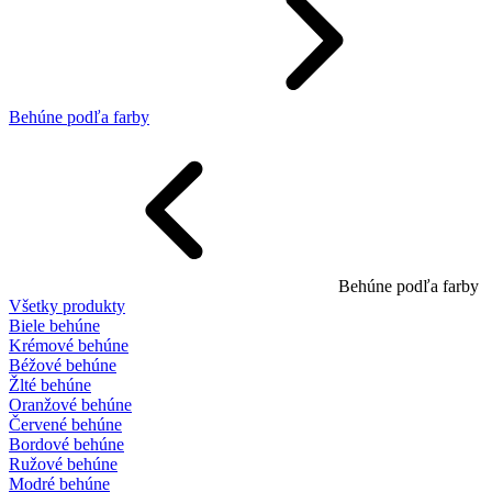
Behúne podľa farby
Behúne podľa farby
Všetky produkty
Biele behúne
Krémové behúne
Béžové behúne
Žlté behúne
Oranžové behúne
Červené behúne
Bordové behúne
Ružové behúne
Modré behúne