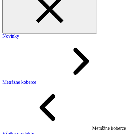
Novinky
Metrážne koberce
Metrážne koberce
Všetky produkty