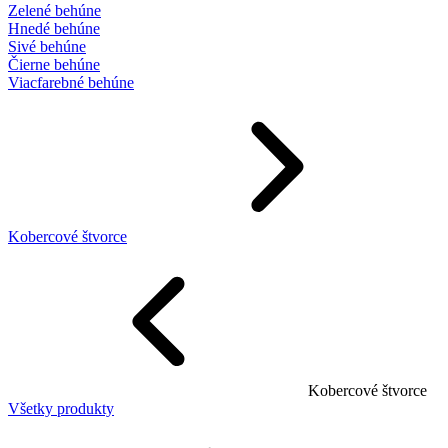
Zelené behúne
Hnedé behúne
Sivé behúne
Čierne behúne
Viacfarebné behúne
Kobercové štvorce
Kobercové štvorce
Všetky produkty