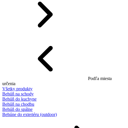
Podľa miesta
určenia
Všetky produkty
Behúň na schody
Behúň do kuchyne
Behúň na chodbu
Behúň do spálne
Behúne do exteriéru (outdoor)