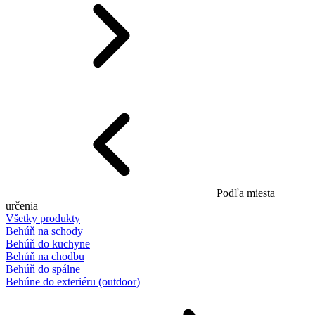
Podľa miesta
určenia
Všetky produkty
Behúň na schody
Behúň do kuchyne
Behúň na chodbu
Behúň do spálne
Behúne do exteriéru (outdoor)