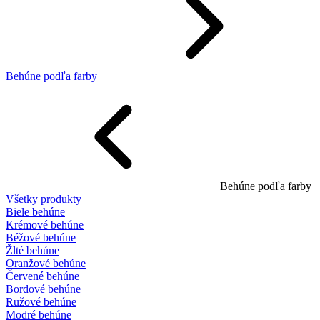
Behúne podľa farby
Behúne podľa farby
Všetky produkty
Biele behúne
Krémové behúne
Béžové behúne
Žlté behúne
Oranžové behúne
Červené behúne
Bordové behúne
Ružové behúne
Modré behúne