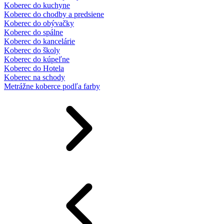
Koberec do kuchyne
Koberec do chodby a predsiene
Koberec do obývačky
Koberec do spálne
Koberec do kancelárie
Koberec do školy
Koberec do kúpeľne
Koberec do Hotela
Koberec na schody
Metrážne koberce podľa farby