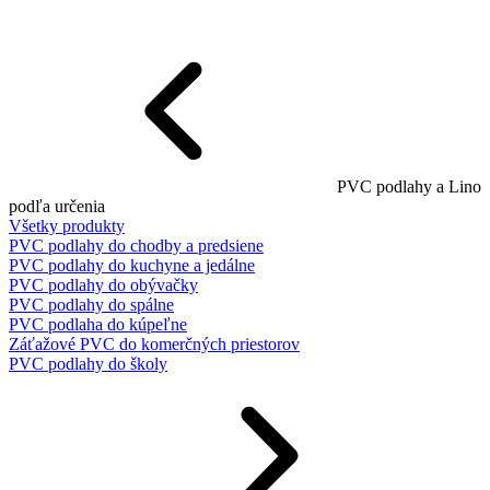
PVC podlahy a Lino
podľa určenia
Všetky produkty
PVC podlahy do chodby a predsiene
PVC podlahy do kuchyne a jedálne
PVC podlahy do obývačky
PVC podlahy do spálne
PVC podlaha do kúpeľne
Záťažové PVC do komerčných priestorov
PVC podlahy do školy