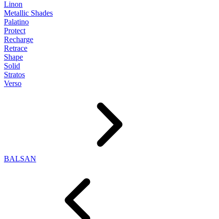
Linon
Metallic Shades
Palatino
Protect
Recharge
Retrace
Shape
Solid
Stratos
Verso
BALSAN