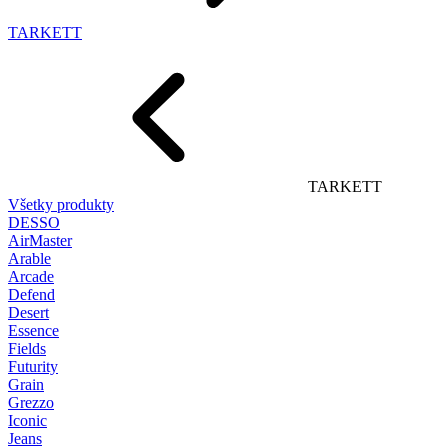
TARKETT
TARKETT
Všetky produkty
DESSO
AirMaster
Arable
Arcade
Defend
Desert
Essence
Fields
Futurity
Grain
Grezzo
Iconic
Jeans