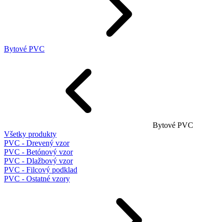
Bytové PVC
Bytové PVC
Všetky produkty
PVC - Drevený vzor
PVC - Betónový vzor
PVC - Dlažbový vzor
PVC - Filcový podklad
PVC - Ostatné vzory