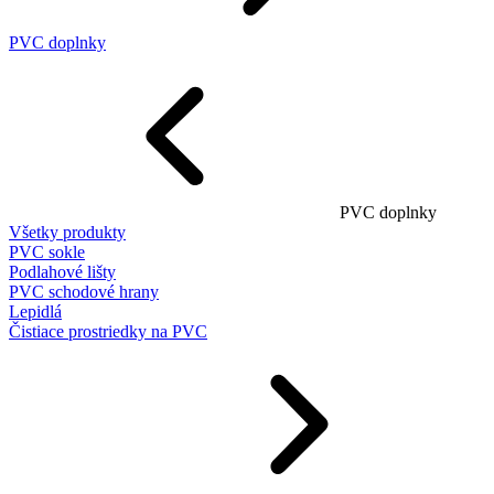
PVC doplnky
PVC doplnky
Všetky produkty
PVC sokle
Podlahové lišty
PVC schodové hrany
Lepidlá
Čistiace prostriedky na PVC