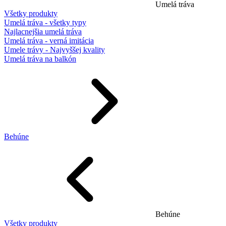
Umelá tráva
Všetky produkty
Umelá tráva - všetky typy
Najlacnejšia umelá tráva
Umelá tráva - verná imitácia
Umele trávy - Najvyššej kvality
Umelá tráva na balkón
Behúne
Behúne
Všetky produkty