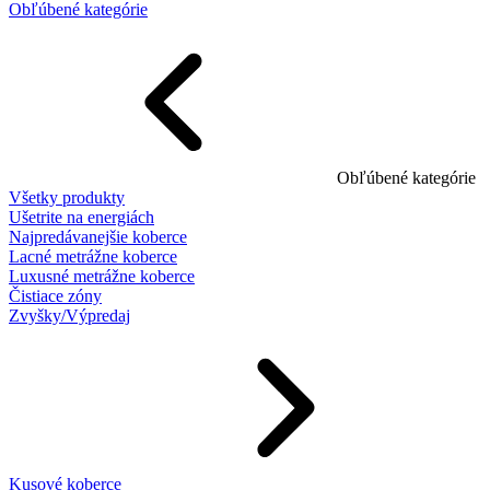
Obľúbené kategórie
Obľúbené kategórie
Všetky produkty
Ušetrite na energiách
Najpredávanejšie koberce
Lacné metrážne koberce
Luxusné metrážne koberce
Čistiace zóny
Zvyšky/Výpredaj
Kusové koberce