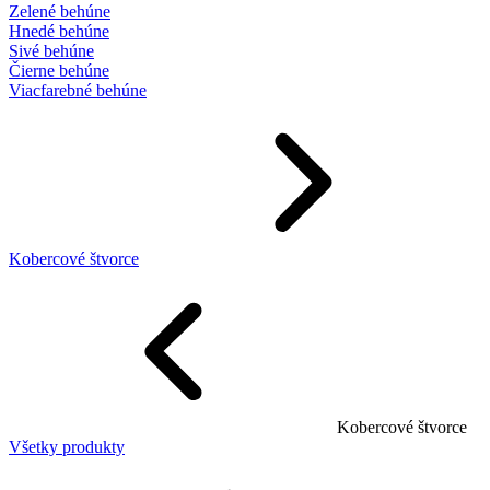
Zelené behúne
Hnedé behúne
Sivé behúne
Čierne behúne
Viacfarebné behúne
Kobercové štvorce
Kobercové štvorce
Všetky produkty