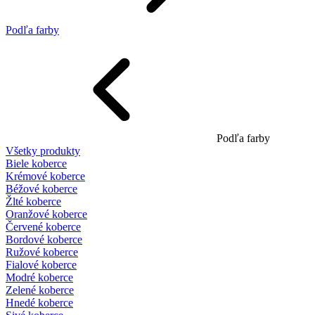
Podľa farby
Podľa farby
Všetky produkty
Biele koberce
Krémové koberce
Béžové koberce
Žlté koberce
Oranžové koberce
Červené koberce
Bordové koberce
Ružové koberce
Fialové koberce
Modré koberce
Zelené koberce
Hnedé koberce