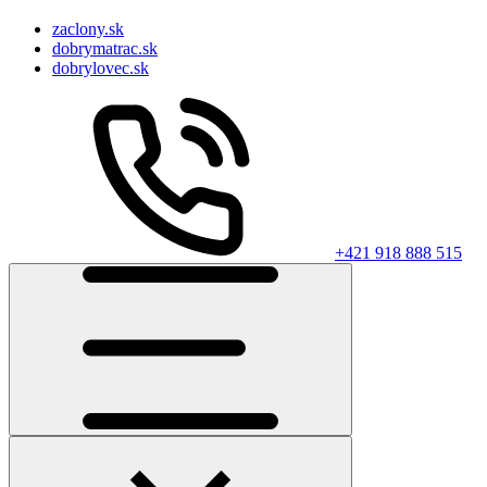
zaclony.sk
dobrymatrac.sk
dobrylovec.sk
+421 918 888 515