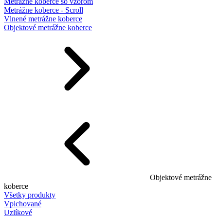
Metrážne koberce so vzorom
Metrážne koberce - Scroll
Vlnené metrážne koberce
Objektové metrážne koberce
Objektové metrážne
koberce
Všetky produkty
Vpichované
Uzlíkové