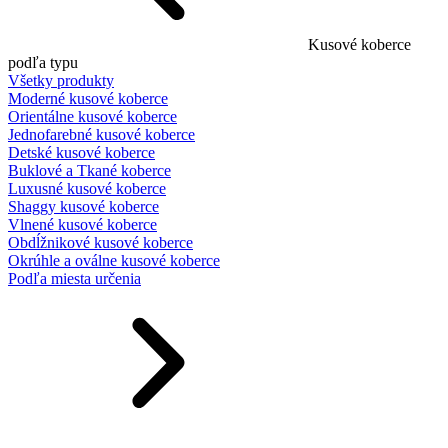
Kusové koberce
podľa typu
Všetky produkty
Moderné kusové koberce
Orientálne kusové koberce
Jednofarebné kusové koberce
Detské kusové koberce
Buklové a Tkané koberce
Luxusné kusové koberce
Shaggy kusové koberce
Vlnené kusové koberce
Obdĺžnikové kusové koberce
Okrúhle a oválne kusové koberce
Podľa miesta určenia