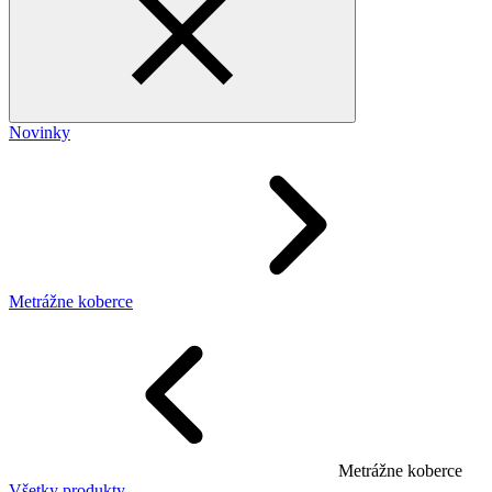
Novinky
Metrážne koberce
Metrážne koberce
Všetky produkty