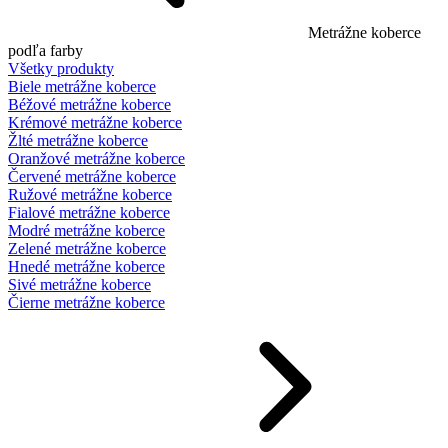
Metrážne koberce
podľa farby
Všetky produkty
Biele metrážne koberce
Béžové metrážne koberce
Krémové metrážne koberce
Žlté metrážne koberce
Oranžové metrážne koberce
Červené metrážne koberce
Ružové metrážne koberce
Fialové metrážne koberce
Modré metrážne koberce
Zelené metrážne koberce
Hnedé metrážne koberce
Sivé metrážne koberce
Čierne metrážne koberce