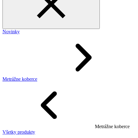
Novinky
Metrážne koberce
Metrážne koberce
Všetky produkty