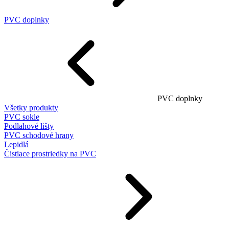
PVC doplnky
PVC doplnky
Všetky produkty
PVC sokle
Podlahové lišty
PVC schodové hrany
Lepidlá
Čistiace prostriedky na PVC