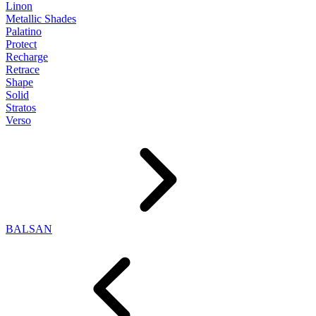
Linon
Metallic Shades
Palatino
Protect
Recharge
Retrace
Shape
Solid
Stratos
Verso
BALSAN