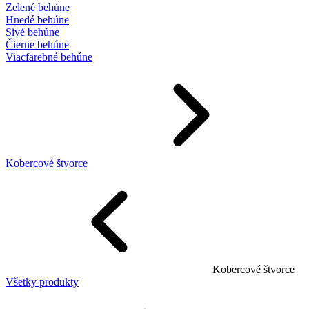
Zelené behúne
Hnedé behúne
Sivé behúne
Čierne behúne
Viacfarebné behúne
Kobercové štvorce
Kobercové štvorce
Všetky produkty