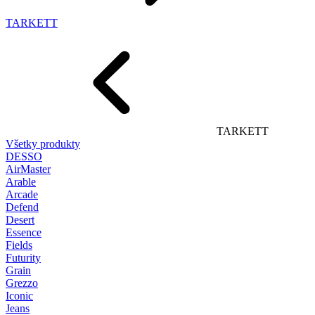
TARKETT
TARKETT
Všetky produkty
DESSO
AirMaster
Arable
Arcade
Defend
Desert
Essence
Fields
Futurity
Grain
Grezzo
Iconic
Jeans