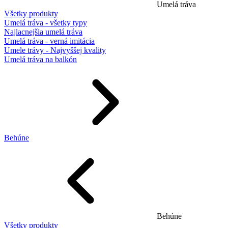
Umelá tráva
Všetky produkty
Umelá tráva - všetky typy
Najlacnejšia umelá tráva
Umelá tráva - verná imitácia
Umele trávy - Najvyššej kvality
Umelá tráva na balkón
Behúne
Behúne
Všetky produkty