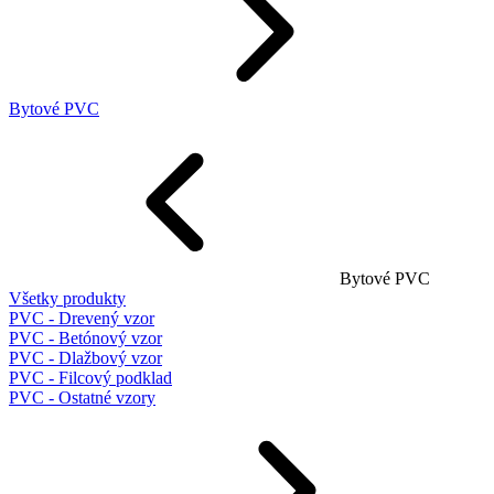
Bytové PVC
Bytové PVC
Všetky produkty
PVC - Drevený vzor
PVC - Betónový vzor
PVC - Dlažbový vzor
PVC - Filcový podklad
PVC - Ostatné vzory