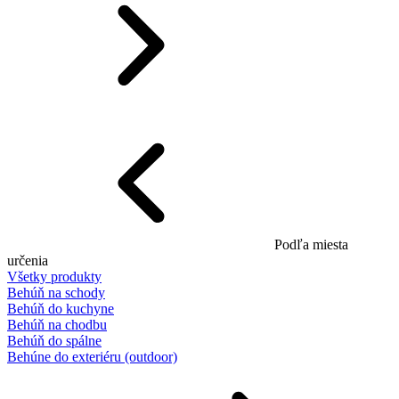
Podľa miesta
určenia
Všetky produkty
Behúň na schody
Behúň do kuchyne
Behúň na chodbu
Behúň do spálne
Behúne do exteriéru (outdoor)