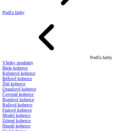
Podľa farby
Podľa farby
Všetky produkty
Biele koberce
Krémové koberce
Béžové koberce
Žlté koberce
Oranžové koberce
Červené koberce
Bordové koberce
Ružové koberce
Fialové koberce
Modré koberce
Zelené koberce
Hnedé koberce