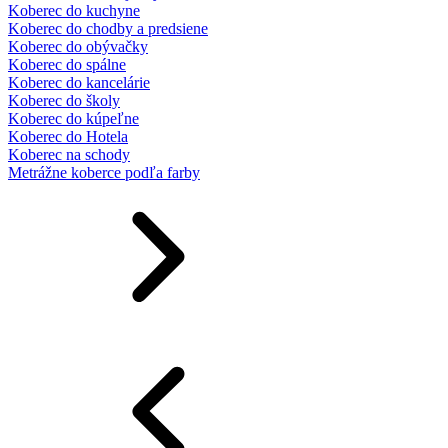
Koberec do kuchyne
Koberec do chodby a predsiene
Koberec do obývačky
Koberec do spálne
Koberec do kancelárie
Koberec do školy
Koberec do kúpeľne
Koberec do Hotela
Koberec na schody
Metrážne koberce podľa farby