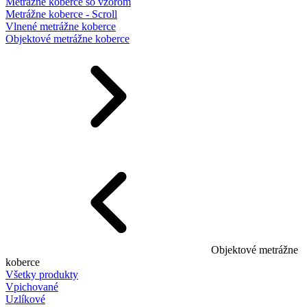
Metrážne koberce so vzorom
Metrážne koberce - Scroll
Vlnené metrážne koberce
Objektové metrážne koberce
Objektové metrážne
koberce
Všetky produkty
Vpichované
Uzlíkové