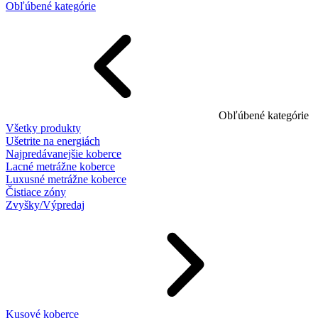
Obľúbené kategórie
Obľúbené kategórie
Všetky produkty
Ušetrite na energiách
Najpredávanejšie koberce
Lacné metrážne koberce
Luxusné metrážne koberce
Čistiace zóny
Zvyšky/Výpredaj
Kusové koberce