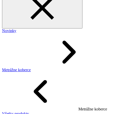
Novinky
Metrážne koberce
Metrážne koberce
Všetky produkty