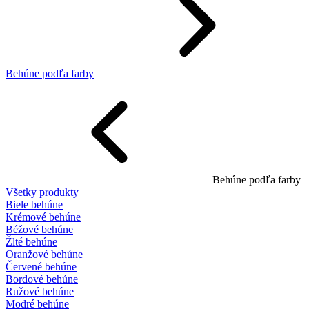
Behúne podľa farby
Behúne podľa farby
Všetky produkty
Biele behúne
Krémové behúne
Béžové behúne
Žlté behúne
Oranžové behúne
Červené behúne
Bordové behúne
Ružové behúne
Modré behúne