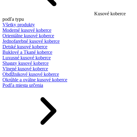
Kusové koberce
podľa typu
Všetky produkty
Moderné kusové koberce
Orientálne kusové koberce
Jednofarebné kusové koberce
Detské kusové koberce
Buklové a Tkané koberce
Luxusné kusové koberce
Shaggy kusové koberce
Vlnené kusové koberce
Obdĺžnikové kusové koberce
Okrúhle a oválne kusové koberce
Podľa miesta určenia