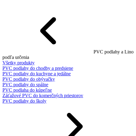
PVC podlahy a Lino
podľa určenia
Všetky produkty
PVC podlahy do chodby a predsiene
PVC podlahy do kuchyne a jedálne
PVC podlahy do obývačky
PVC podlahy do spálne
PVC podlaha do kúpeľne
Záťažové PVC do komerčných priestorov
PVC podlahy do školy