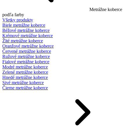
Metrážne koberce
podľa farby
Všetky produkty
Biele metrážne koberce
Béžové metrážne koberce
Krémové metrážne koberce
Žlté metrážne koberce
Oranžové metrážne koberce
Červené metrážne koberce
Ružové metrážne koberce
Fialové metrážne koberce
Modré metrážne koberce
Zelené metrážne koberce
Hnedé metrážne koberce
Sivé metrážne koberce
Čierne metrážne koberce