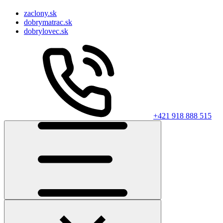
zaclony.sk
dobrymatrac.sk
dobrylovec.sk
+421 918 888 515