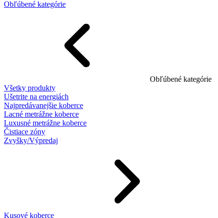
Obľúbené kategórie
Obľúbené kategórie
Všetky produkty
Ušetrite na energiách
Najpredávanejšie koberce
Lacné metrážne koberce
Luxusné metrážne koberce
Čistiace zóny
Zvyšky/Výpredaj
Kusové koberce