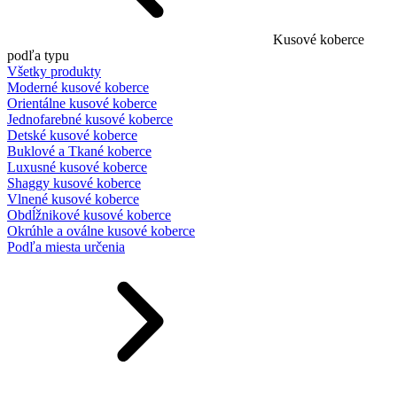
Kusové koberce
podľa typu
Všetky produkty
Moderné kusové koberce
Orientálne kusové koberce
Jednofarebné kusové koberce
Detské kusové koberce
Buklové a Tkané koberce
Luxusné kusové koberce
Shaggy kusové koberce
Vlnené kusové koberce
Obdĺžnikové kusové koberce
Okrúhle a oválne kusové koberce
Podľa miesta určenia