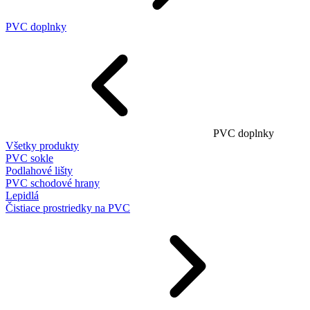
PVC doplnky
PVC doplnky
Všetky produkty
PVC sokle
Podlahové lišty
PVC schodové hrany
Lepidlá
Čistiace prostriedky na PVC