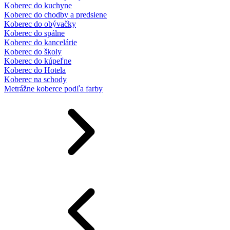
Koberec do kuchyne
Koberec do chodby a predsiene
Koberec do obývačky
Koberec do spálne
Koberec do kancelárie
Koberec do školy
Koberec do kúpeľne
Koberec do Hotela
Koberec na schody
Metrážne koberce podľa farby