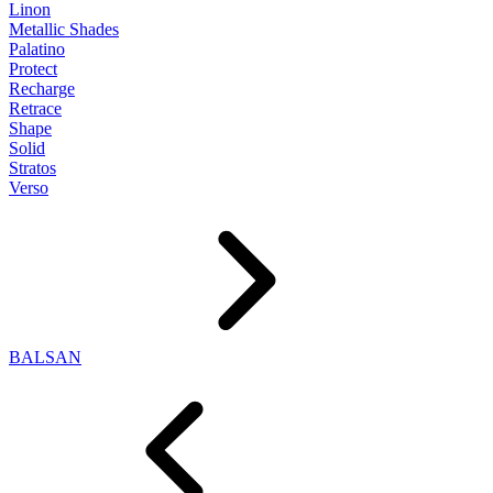
Linon
Metallic Shades
Palatino
Protect
Recharge
Retrace
Shape
Solid
Stratos
Verso
BALSAN