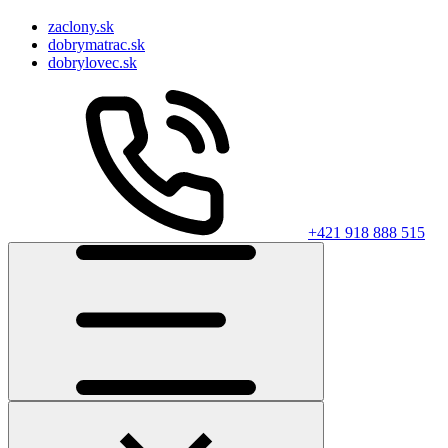
zaclony.sk
dobrymatrac.sk
dobrylovec.sk
+421 918 888 515