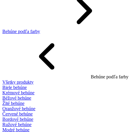
Behúne podľa farby
Behúne podľa farby
Všetky produkty
Biele behúne
Krémové behúne
Béžové behúne
Žlté behúne
Oranžové behúne
Červené behúne
Bordové behúne
Ružové behúne
Modré behúne