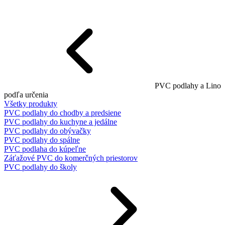
PVC podlahy a Lino
podľa určenia
Všetky produkty
PVC podlahy do chodby a predsiene
PVC podlahy do kuchyne a jedálne
PVC podlahy do obývačky
PVC podlahy do spálne
PVC podlaha do kúpeľne
Záťažové PVC do komerčných priestorov
PVC podlahy do školy