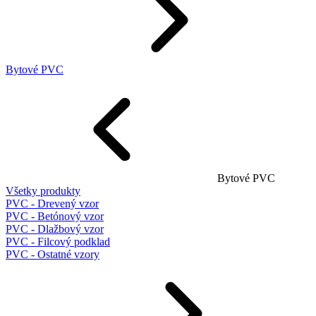
Bytové PVC
Bytové PVC
Všetky produkty
PVC - Drevený vzor
PVC - Betónový vzor
PVC - Dlažbový vzor
PVC - Filcový podklad
PVC - Ostatné vzory