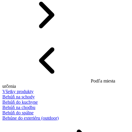
Podľa miesta
určenia
Všetky produkty
Behúň na schody
Behúň do kuchyne
Behúň na chodbu
Behúň do spálne
Behúne do exteriéru (outdoor)