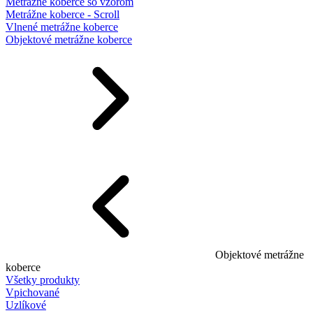
Metrážne koberce so vzorom
Metrážne koberce - Scroll
Vlnené metrážne koberce
Objektové metrážne koberce
Objektové metrážne
koberce
Všetky produkty
Vpichované
Uzlíkové