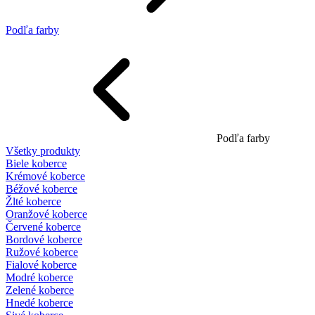
Podľa farby
Podľa farby
Všetky produkty
Biele koberce
Krémové koberce
Béžové koberce
Žlté koberce
Oranžové koberce
Červené koberce
Bordové koberce
Ružové koberce
Fialové koberce
Modré koberce
Zelené koberce
Hnedé koberce