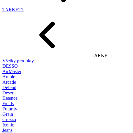
TARKETT
TARKETT
Všetky produkty
DESSO
AirMaster
Arable
Arcade
Defend
Desert
Essence
Fields
Futurity
Grain
Grezzo
Iconic
Jeans