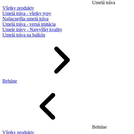
Umelá tráva
Všetky produkty
Umelá tráva - všetky typy
Najlacnejšia umelá tráva
Umelá tráva - verná imitácia
Umele trávy - Najvyššej kvality
Umelá tráva na balkón
Behúne
Behúne
Všetky produkty