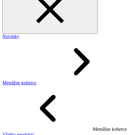
Novinky
Metrážne koberce
Metrážne koberce
Všetky produkty