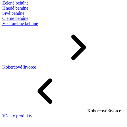
Zelené behúne
Hnedé behúne
Sivé behúne
Čierne behúne
Viacfarebné behúne
Kobercové štvorce
Kobercové štvorce
Všetky produkty