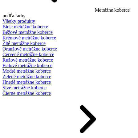
Metrážne koberce
podľa farby
Všetky produkty
Biele metrážne koberce
Béžové metrážne koberce
Krémové metrážne koberce
Žlté metrážne koberce
Oranžové metrážne koberce
Červené metrážne koberce
Ružové metrážne koberce
Fialové metrážne koberce
Modré metrážne koberce
Zelené metrážne koberce
Hnedé metrážne koberce
Sivé metrážne koberce
Čierne metrážne koberce