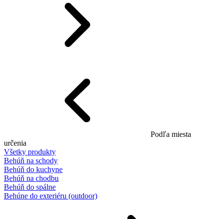
Podľa miesta
určenia
Všetky produkty
Behúň na schody
Behúň do kuchyne
Behúň na chodbu
Behúň do spálne
Behúne do exteriéru (outdoor)