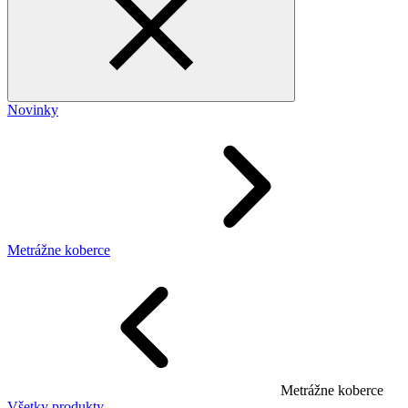
Novinky
Metrážne koberce
Metrážne koberce
Všetky produkty