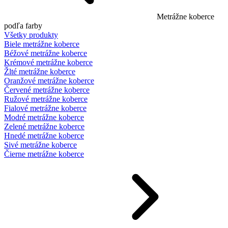
Metrážne koberce
podľa farby
Všetky produkty
Biele metrážne koberce
Béžové metrážne koberce
Krémové metrážne koberce
Žlté metrážne koberce
Oranžové metrážne koberce
Červené metrážne koberce
Ružové metrážne koberce
Fialové metrážne koberce
Modré metrážne koberce
Zelené metrážne koberce
Hnedé metrážne koberce
Sivé metrážne koberce
Čierne metrážne koberce