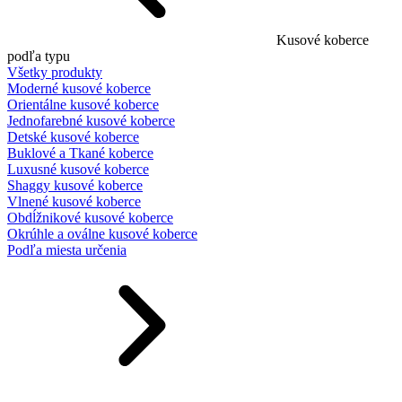
Kusové koberce
podľa typu
Všetky produkty
Moderné kusové koberce
Orientálne kusové koberce
Jednofarebné kusové koberce
Detské kusové koberce
Buklové a Tkané koberce
Luxusné kusové koberce
Shaggy kusové koberce
Vlnené kusové koberce
Obdĺžnikové kusové koberce
Okrúhle a oválne kusové koberce
Podľa miesta určenia