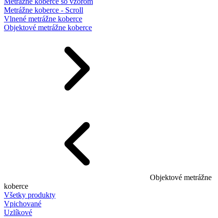
Metrážne koberce so vzorom
Metrážne koberce - Scroll
Vlnené metrážne koberce
Objektové metrážne koberce
Objektové metrážne
koberce
Všetky produkty
Vpichované
Uzlíkové