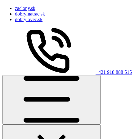
zaclony.sk
dobrymatrac.sk
dobrylovec.sk
+421 918 888 515