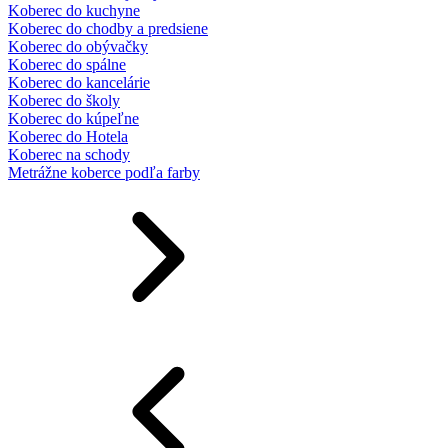
Koberec do kuchyne
Koberec do chodby a predsiene
Koberec do obývačky
Koberec do spálne
Koberec do kancelárie
Koberec do školy
Koberec do kúpeľne
Koberec do Hotela
Koberec na schody
Metrážne koberce podľa farby