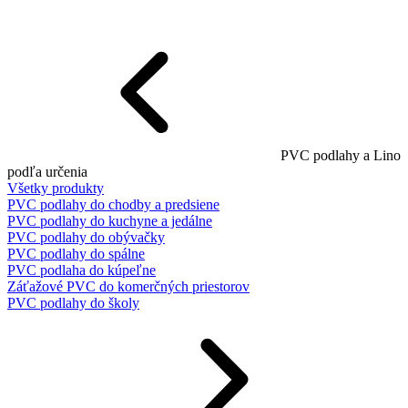
PVC podlahy a Lino
podľa určenia
Všetky produkty
PVC podlahy do chodby a predsiene
PVC podlahy do kuchyne a jedálne
PVC podlahy do obývačky
PVC podlahy do spálne
PVC podlaha do kúpeľne
Záťažové PVC do komerčných priestorov
PVC podlahy do školy