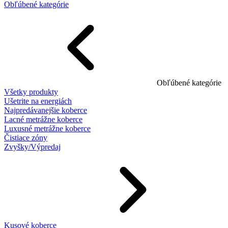
Obľúbené kategórie
Obľúbené kategórie
Všetky produkty
Ušetrite na energiách
Najpredávanejšie koberce
Lacné metrážne koberce
Luxusné metrážne koberce
Čistiace zóny
Zvyšky/Výpredaj
Kusové koberce