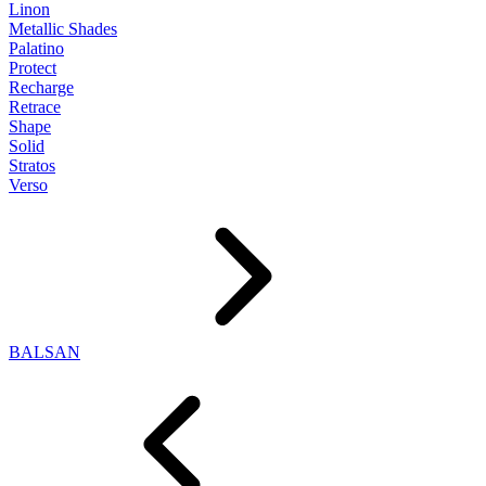
Linon
Metallic Shades
Palatino
Protect
Recharge
Retrace
Shape
Solid
Stratos
Verso
BALSAN