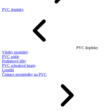
PVC doplnky
PVC doplnky
Všetky produkty
PVC sokle
Podlahové lišty
PVC schodové hrany
Lepidlá
Čistiace prostriedky na PVC