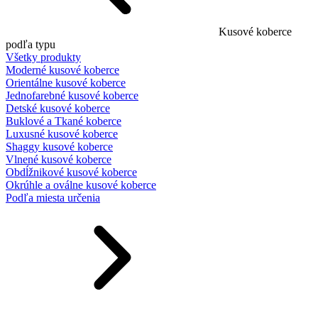
Kusové koberce
podľa typu
Všetky produkty
Moderné kusové koberce
Orientálne kusové koberce
Jednofarebné kusové koberce
Detské kusové koberce
Buklové a Tkané koberce
Luxusné kusové koberce
Shaggy kusové koberce
Vlnené kusové koberce
Obdĺžnikové kusové koberce
Okrúhle a oválne kusové koberce
Podľa miesta určenia