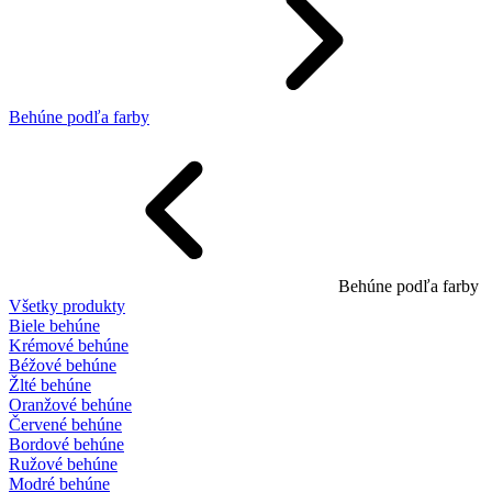
Behúne podľa farby
Behúne podľa farby
Všetky produkty
Biele behúne
Krémové behúne
Béžové behúne
Žlté behúne
Oranžové behúne
Červené behúne
Bordové behúne
Ružové behúne
Modré behúne