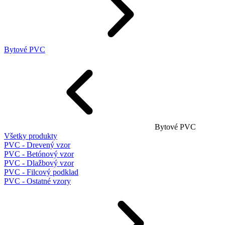
Bytové PVC
Bytové PVC
Všetky produkty
PVC - Drevený vzor
PVC - Betónový vzor
PVC - Dlažbový vzor
PVC - Filcový podklad
PVC - Ostatné vzory