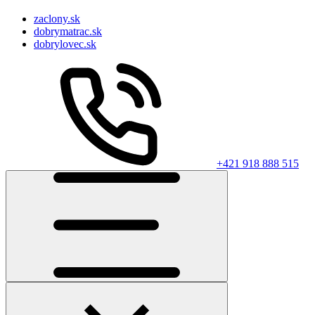
zaclony.sk
dobrymatrac.sk
dobrylovec.sk
+421 918 888 515