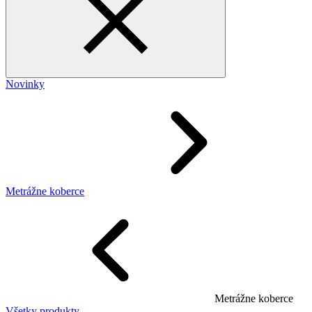
Novinky
Metrážne koberce
Metrážne koberce
Všetky produkty