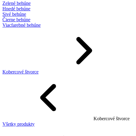
Zelené behúne
Hnedé behúne
Sivé behúne
Čierne behúne
Viacfarebné behúne
Kobercové štvorce
Kobercové štvorce
Všetky produkty