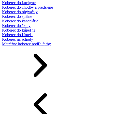
Koberec do kuchyne
Koberec do chodby a predsiene
Koberec do obývačky
Koberec do spálne
Koberec do kancelárie
Koberec do školy
Koberec do kúpeľne
Koberec do Hotela
Koberec na schody
Metrážne koberce podľa farby