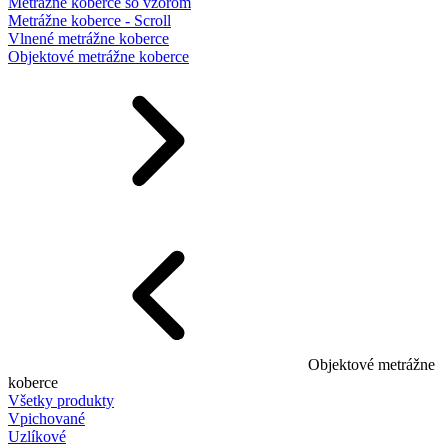
Metrážne koberce so vzorom
Metrážne koberce - Scroll
Vlnené metrážne koberce
Objektové metrážne koberce
Objektové metrážne
koberce
Všetky produkty
Vpichované
Uzlíkové