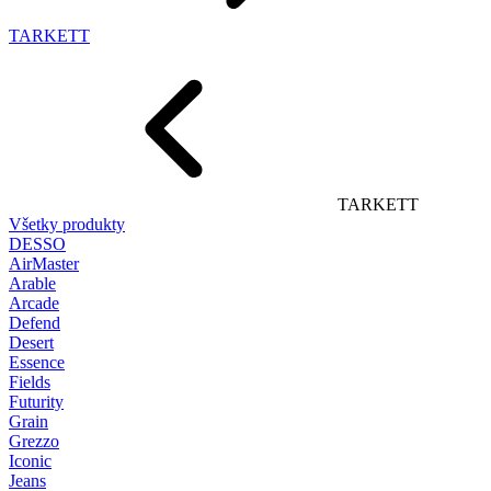
TARKETT
TARKETT
Všetky produkty
DESSO
AirMaster
Arable
Arcade
Defend
Desert
Essence
Fields
Futurity
Grain
Grezzo
Iconic
Jeans