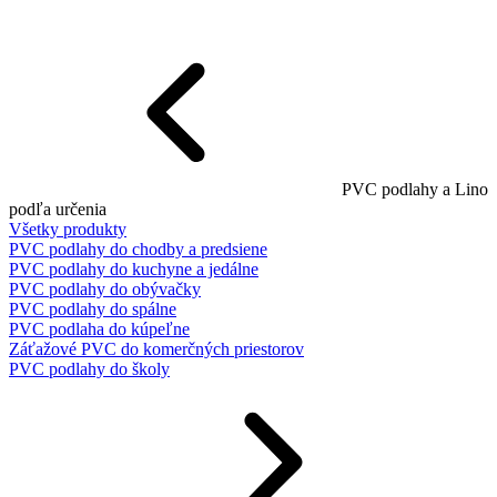
PVC podlahy a Lino
podľa určenia
Všetky produkty
PVC podlahy do chodby a predsiene
PVC podlahy do kuchyne a jedálne
PVC podlahy do obývačky
PVC podlahy do spálne
PVC podlaha do kúpeľne
Záťažové PVC do komerčných priestorov
PVC podlahy do školy