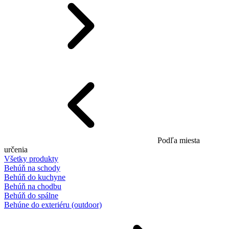
Podľa miesta
určenia
Všetky produkty
Behúň na schody
Behúň do kuchyne
Behúň na chodbu
Behúň do spálne
Behúne do exteriéru (outdoor)