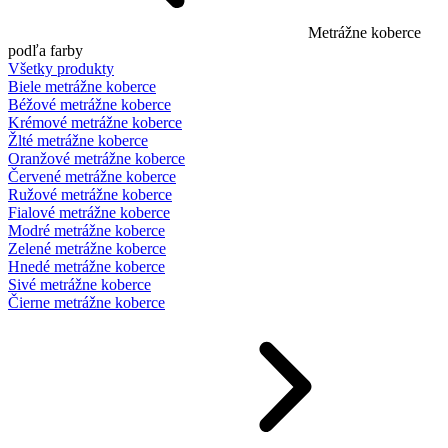
Metrážne koberce
podľa farby
Všetky produkty
Biele metrážne koberce
Béžové metrážne koberce
Krémové metrážne koberce
Žlté metrážne koberce
Oranžové metrážne koberce
Červené metrážne koberce
Ružové metrážne koberce
Fialové metrážne koberce
Modré metrážne koberce
Zelené metrážne koberce
Hnedé metrážne koberce
Sivé metrážne koberce
Čierne metrážne koberce