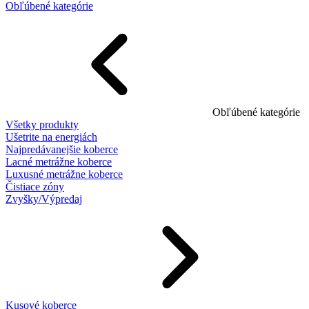
Obľúbené kategórie
Obľúbené kategórie
Všetky produkty
Ušetrite na energiách
Najpredávanejšie koberce
Lacné metrážne koberce
Luxusné metrážne koberce
Čistiace zóny
Zvyšky/Výpredaj
Kusové koberce