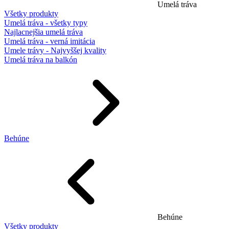
Umelá tráva
Všetky produkty
Umelá tráva - všetky typy
Najlacnejšia umelá tráva
Umelá tráva - verná imitácia
Umele trávy - Najvyššej kvality
Umelá tráva na balkón
Behúne
Behúne
Všetky produkty