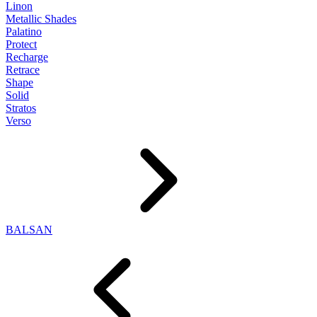
Linon
Metallic Shades
Palatino
Protect
Recharge
Retrace
Shape
Solid
Stratos
Verso
BALSAN