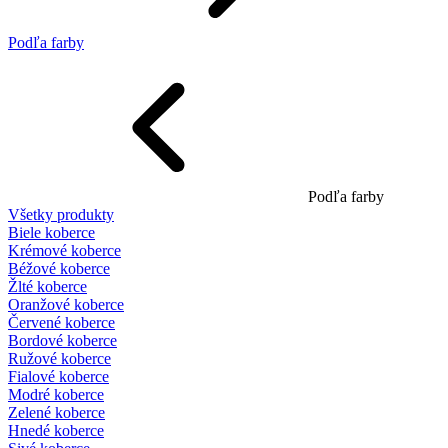
Podľa farby
Podľa farby
Všetky produkty
Biele koberce
Krémové koberce
Béžové koberce
Žlté koberce
Oranžové koberce
Červené koberce
Bordové koberce
Ružové koberce
Fialové koberce
Modré koberce
Zelené koberce
Hnedé koberce