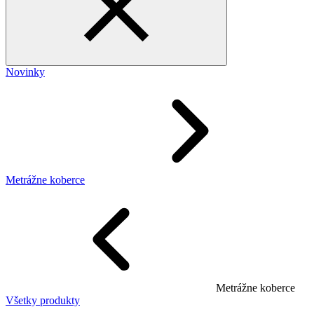
Novinky
Metrážne koberce
Metrážne koberce
Všetky produkty