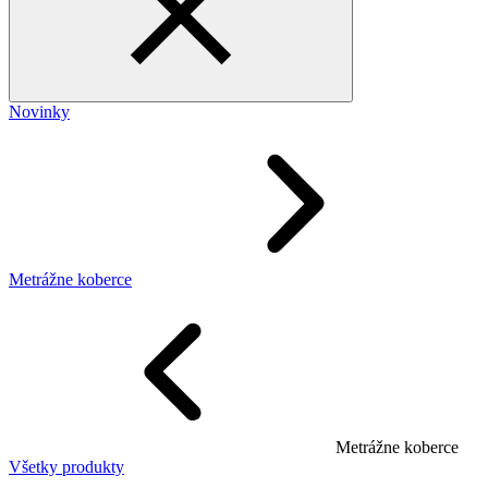
Novinky
Metrážne koberce
Metrážne koberce
Všetky produkty