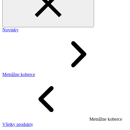
Novinky
Metrážne koberce
Metrážne koberce
Všetky produkty