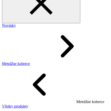
Novinky
Metrážne koberce
Metrážne koberce
Všetky produkty