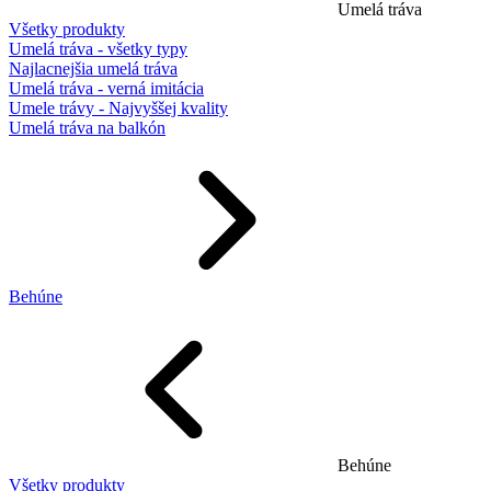
Umelá tráva
Všetky produkty
Umelá tráva - všetky typy
Najlacnejšia umelá tráva
Umelá tráva - verná imitácia
Umele trávy - Najvyššej kvality
Umelá tráva na balkón
Behúne
Behúne
Všetky produkty