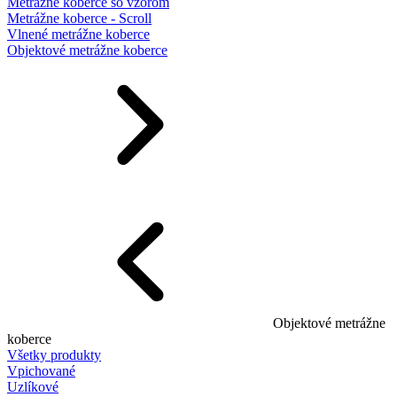
Metrážne koberce so vzorom
Metrážne koberce - Scroll
Vlnené metrážne koberce
Objektové metrážne koberce
Objektové metrážne
koberce
Všetky produkty
Vpichované
Uzlíkové