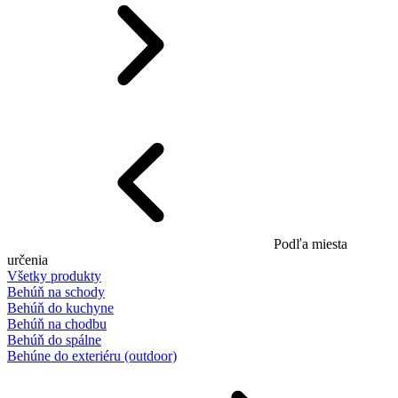
Podľa miesta
určenia
Všetky produkty
Behúň na schody
Behúň do kuchyne
Behúň na chodbu
Behúň do spálne
Behúne do exteriéru (outdoor)