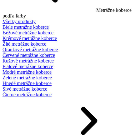
Metrážne koberce
podľa farby
Všetky produkty
Biele metrážne koberce
Béžové metrážne koberce
Krémové metrážne koberce
Žlté metrážne koberce
Oranžové metrážne koberce
Červené metrážne koberce
Ružové metrážne koberce
Fialové metrážne koberce
Modré metrážne koberce
Zelené metrážne koberce
Hnedé metrážne koberce
Sivé metrážne koberce
Čierne metrážne koberce