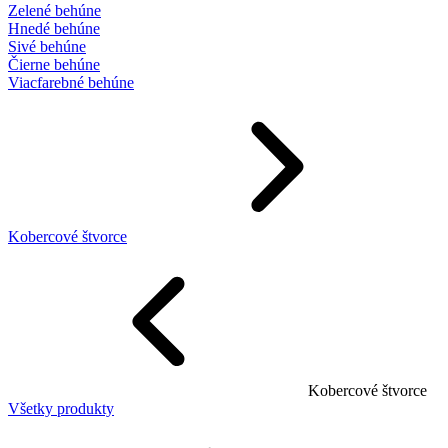
Zelené behúne
Hnedé behúne
Sivé behúne
Čierne behúne
Viacfarebné behúne
Kobercové štvorce
Kobercové štvorce
Všetky produkty