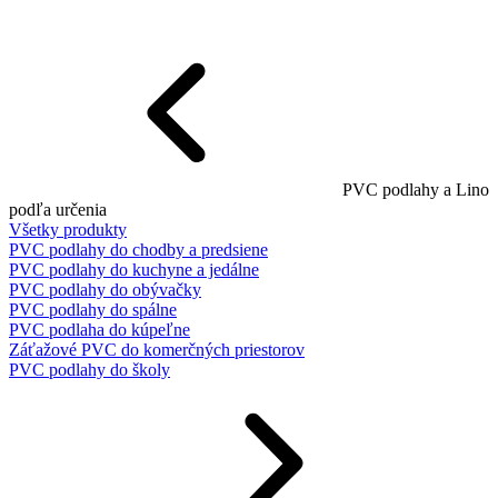
PVC podlahy a Lino
podľa určenia
Všetky produkty
PVC podlahy do chodby a predsiene
PVC podlahy do kuchyne a jedálne
PVC podlahy do obývačky
PVC podlahy do spálne
PVC podlaha do kúpeľne
Záťažové PVC do komerčných priestorov
PVC podlahy do školy