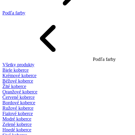
Podľa farby
Podľa farby
Všetky produkty
Biele koberce
Krémové koberce
Béžové koberce
Žlté koberce
Oranžové koberce
Červené koberce
Bordové koberce
Ružové koberce
Fialové koberce
Modré koberce
Zelené koberce
Hnedé koberce