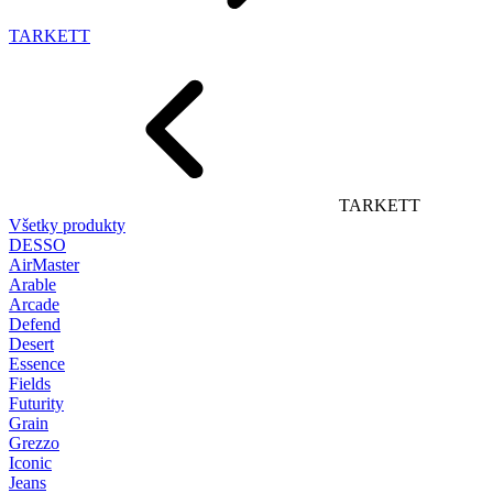
TARKETT
TARKETT
Všetky produkty
DESSO
AirMaster
Arable
Arcade
Defend
Desert
Essence
Fields
Futurity
Grain
Grezzo
Iconic
Jeans