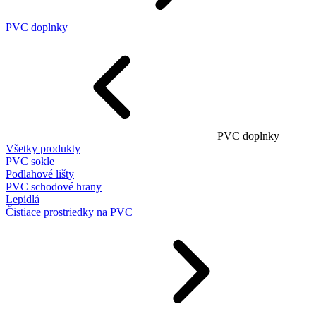
PVC doplnky
PVC doplnky
Všetky produkty
PVC sokle
Podlahové lišty
PVC schodové hrany
Lepidlá
Čistiace prostriedky na PVC