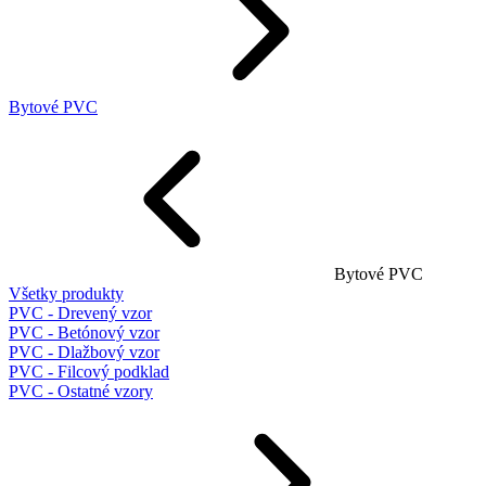
Bytové PVC
Bytové PVC
Všetky produkty
PVC - Drevený vzor
PVC - Betónový vzor
PVC - Dlažbový vzor
PVC - Filcový podklad
PVC - Ostatné vzory