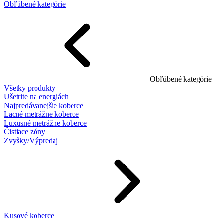
Obľúbené kategórie
Obľúbené kategórie
Všetky produkty
Ušetrite na energiách
Najpredávanejšie koberce
Lacné metrážne koberce
Luxusné metrážne koberce
Čistiace zóny
Zvyšky/Výpredaj
Kusové koberce