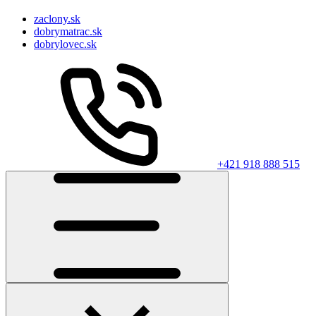
zaclony.sk
dobrymatrac.sk
dobrylovec.sk
+421 918 888 515