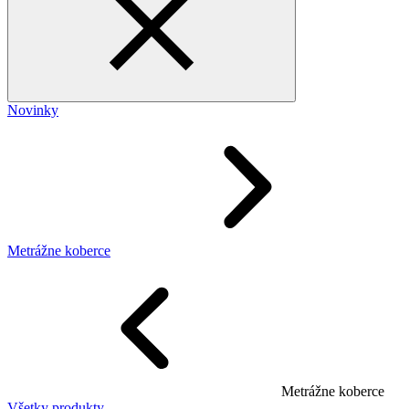
Novinky
Metrážne koberce
Metrážne koberce
Všetky produkty