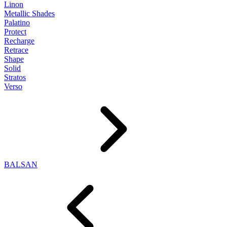
Linon
Metallic Shades
Palatino
Protect
Recharge
Retrace
Shape
Solid
Stratos
Verso
BALSAN