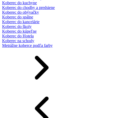
Koberec do kuchyne
Koberec do chodby a predsiene
Koberec do obývačky
Koberec do spálne
Koberec do kancelárie
Koberec do školy
Koberec do kúpeľne
Koberec do Hotela
Koberec na schody
Metrážne koberce podľa farby