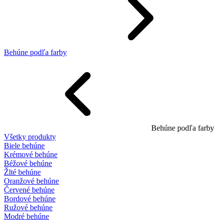
Behúne podľa farby
Behúne podľa farby
Všetky produkty
Biele behúne
Krémové behúne
Béžové behúne
Žlté behúne
Oranžové behúne
Červené behúne
Bordové behúne
Ružové behúne
Modré behúne