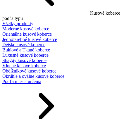
Kusové koberce
podľa typu
Všetky produkty
Moderné kusové koberce
Orientálne kusové koberce
Jednofarebné kusové koberce
Detské kusové koberce
Buklové a Tkané koberce
Luxusné kusové koberce
Shaggy kusové koberce
Vlnené kusové koberce
Obdĺžnikové kusové koberce
Okrúhle a oválne kusové koberce
Podľa miesta určenia