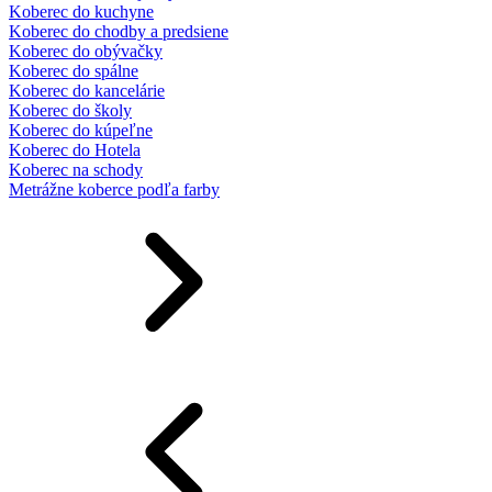
Koberec do kuchyne
Koberec do chodby a predsiene
Koberec do obývačky
Koberec do spálne
Koberec do kancelárie
Koberec do školy
Koberec do kúpeľne
Koberec do Hotela
Koberec na schody
Metrážne koberce podľa farby