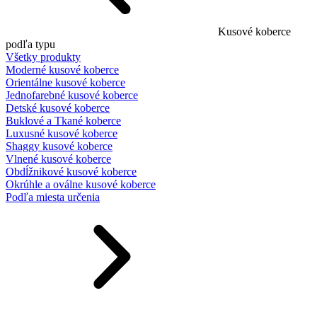
Kusové koberce
podľa typu
Všetky produkty
Moderné kusové koberce
Orientálne kusové koberce
Jednofarebné kusové koberce
Detské kusové koberce
Buklové a Tkané koberce
Luxusné kusové koberce
Shaggy kusové koberce
Vlnené kusové koberce
Obdĺžnikové kusové koberce
Okrúhle a oválne kusové koberce
Podľa miesta určenia