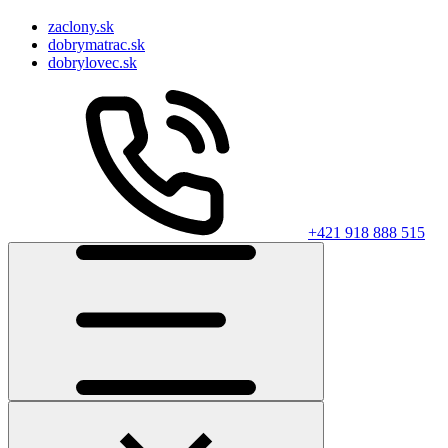
zaclony.sk
dobrymatrac.sk
dobrylovec.sk
+421 918 888 515