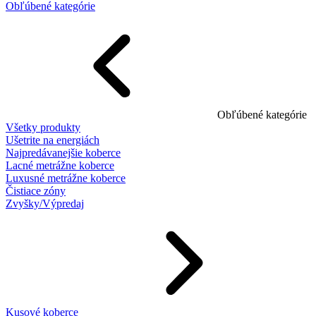
Obľúbené kategórie
Obľúbené kategórie
Všetky produkty
Ušetrite na energiách
Najpredávanejšie koberce
Lacné metrážne koberce
Luxusné metrážne koberce
Čistiace zóny
Zvyšky/Výpredaj
Kusové koberce