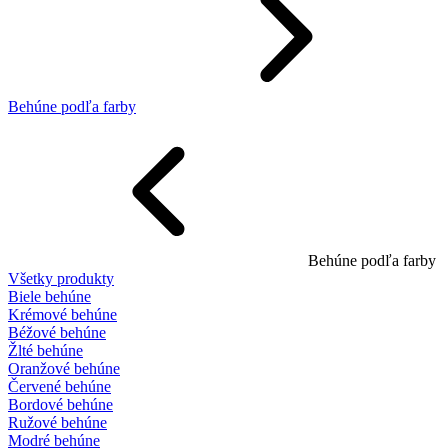
Behúne podľa farby
Behúne podľa farby
Všetky produkty
Biele behúne
Krémové behúne
Béžové behúne
Žlté behúne
Oranžové behúne
Červené behúne
Bordové behúne
Ružové behúne
Modré behúne