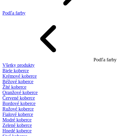
Podľa farby
Podľa farby
Všetky produkty
Biele koberce
Krémové koberce
Béžové koberce
Žlté koberce
Oranžové koberce
Červené koberce
Bordové koberce
Ružové koberce
Fialové koberce
Modré koberce
Zelené koberce
Hnedé koberce