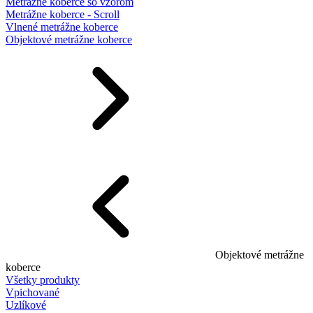
Metrážne koberce so vzorom
Metrážne koberce - Scroll
Vlnené metrážne koberce
Objektové metrážne koberce
Objektové metrážne
koberce
Všetky produkty
Vpichované
Uzlíkové