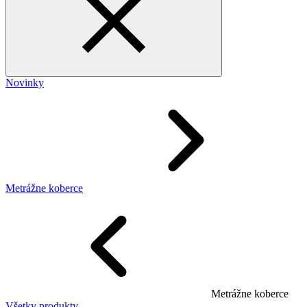
Novinky
Metrážne koberce
Metrážne koberce
Všetky produkty