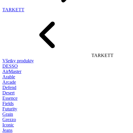
TARKETT
TARKETT
Všetky produkty
DESSO
AirMaster
Arable
Arcade
Defend
Desert
Essence
Fields
Futurity
Grain
Grezzo
Iconic
Jeans