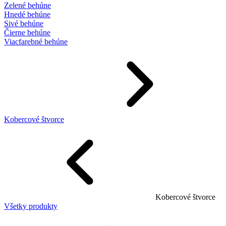
Zelené behúne
Hnedé behúne
Sivé behúne
Čierne behúne
Viacfarebné behúne
Kobercové štvorce
Kobercové štvorce
Všetky produkty