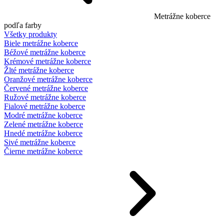
Metrážne koberce
podľa farby
Všetky produkty
Biele metrážne koberce
Béžové metrážne koberce
Krémové metrážne koberce
Žlté metrážne koberce
Oranžové metrážne koberce
Červené metrážne koberce
Ružové metrážne koberce
Fialové metrážne koberce
Modré metrážne koberce
Zelené metrážne koberce
Hnedé metrážne koberce
Sivé metrážne koberce
Čierne metrážne koberce