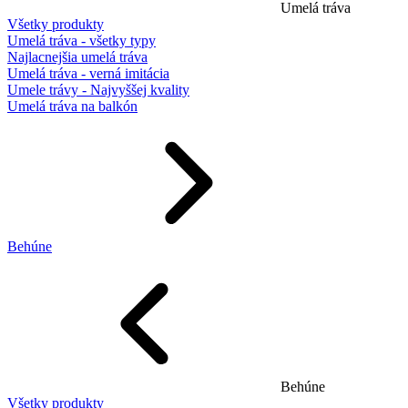
Umelá tráva
Všetky produkty
Umelá tráva - všetky typy
Najlacnejšia umelá tráva
Umelá tráva - verná imitácia
Umele trávy - Najvyššej kvality
Umelá tráva na balkón
Behúne
Behúne
Všetky produkty