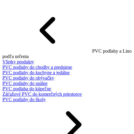
PVC podlahy a Lino
podľa určenia
Všetky produkty
PVC podlahy do chodby a predsiene
PVC podlahy do kuchyne a jedálne
PVC podlahy do obývačky
PVC podlahy do spálne
PVC podlaha do kúpeľne
Záťažové PVC do komerčných priestorov
PVC podlahy do školy