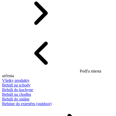
Podľa miesta
určenia
Všetky produkty
Behúň na schody
Behúň do kuchyne
Behúň na chodbu
Behúň do spálne
Behúne do exteriéru (outdoor)