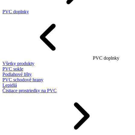
PVC doplnky
PVC doplnky
Všetky produkty
PVC sokle
Podlahové lišty
PVC schodové hrany
Lepidlá
Čistiace prostriedky na PVC