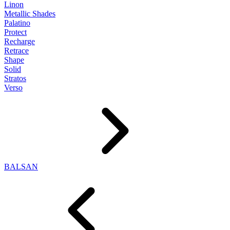
Linon
Metallic Shades
Palatino
Protect
Recharge
Retrace
Shape
Solid
Stratos
Verso
BALSAN