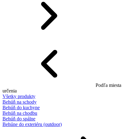
Podľa miesta
určenia
Všetky produkty
Behúň na schody
Behúň do kuchyne
Behúň na chodbu
Behúň do spálne
Behúne do exteriéru (outdoor)