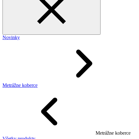
Novinky
Metrážne koberce
Metrážne koberce
Všetky produkty