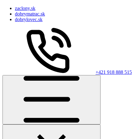
zaclony.sk
dobrymatrac.sk
dobrylovec.sk
+421 918 888 515