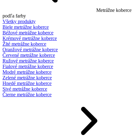
Metrážne koberce
podľa farby
Všetky produkty
Biele metrážne koberce
Béžové metrážne koberce
Krémové metrážne koberce
Žlté metrážne koberce
Oranžové metrážne koberce
Červené metrážne koberce
Ružové metrážne koberce
Fialové metrážne koberce
Modré metrážne koberce
Zelené metrážne koberce
Hnedé metrážne koberce
Sivé metrážne koberce
Čierne metrážne koberce