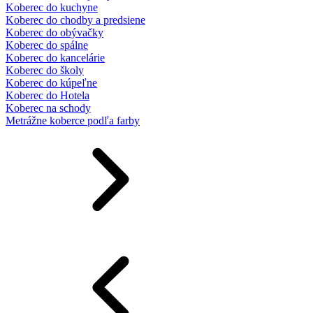
Koberec do kuchyne
Koberec do chodby a predsiene
Koberec do obývačky
Koberec do spálne
Koberec do kancelárie
Koberec do školy
Koberec do kúpeľne
Koberec do Hotela
Koberec na schody
Metrážne koberce podľa farby