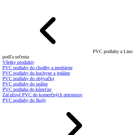
PVC podlahy a Lino
podľa určenia
Všetky produkty
PVC podlahy do chodby a predsiene
PVC podlahy do kuchyne a jedálne
PVC podlahy do obývačky
PVC podlahy do spálne
PVC podlaha do kúpeľne
Záťažové PVC do komerčných priestorov
PVC podlahy do školy