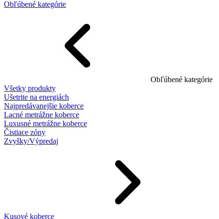
Obľúbené kategórie
Obľúbené kategórie
Všetky produkty
Ušetrite na energiách
Najpredávanejšie koberce
Lacné metrážne koberce
Luxusné metrážne koberce
Čistiace zóny
Zvyšky/Výpredaj
Kusové koberce