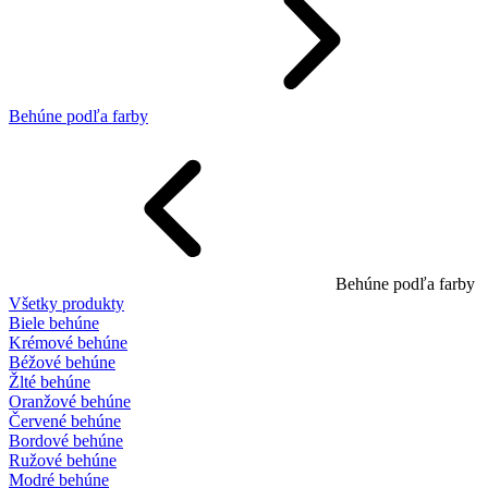
Behúne podľa farby
Behúne podľa farby
Všetky produkty
Biele behúne
Krémové behúne
Béžové behúne
Žlté behúne
Oranžové behúne
Červené behúne
Bordové behúne
Ružové behúne
Modré behúne