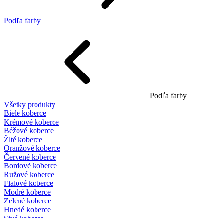
Podľa farby
Podľa farby
Všetky produkty
Biele koberce
Krémové koberce
Béžové koberce
Žlté koberce
Oranžové koberce
Červené koberce
Bordové koberce
Ružové koberce
Fialové koberce
Modré koberce
Zelené koberce
Hnedé koberce