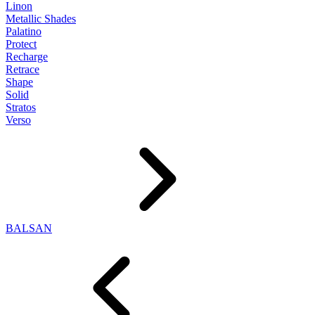
Linon
Metallic Shades
Palatino
Protect
Recharge
Retrace
Shape
Solid
Stratos
Verso
BALSAN