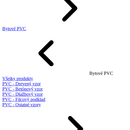
Bytové PVC
Bytové PVC
Všetky produkty
PVC - Drevený vzor
PVC - Betónový vzor
PVC - Dlažbový vzor
PVC - Filcový podklad
PVC - Ostatné vzory