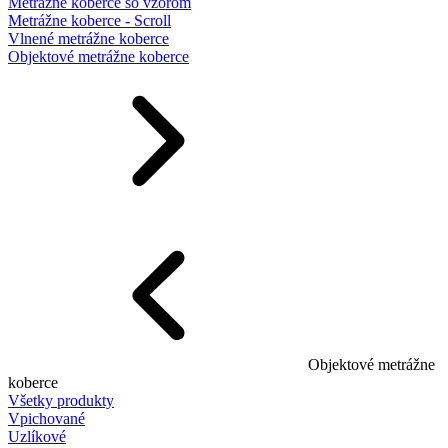
Metrážne koberce so vzorom
Metrážne koberce - Scroll
Vlnené metrážne koberce
Objektové metrážne koberce
Objektové metrážne
koberce
Všetky produkty
Vpichované
Uzlíkové