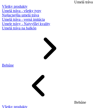
Umelá tráva
Všetky produkty
Umelá tráva - všetky typy
Najlacnejšia umelá tráva
Umelá tráva - verná imitácia
Umele trávy - Najvyššej kvality
Umelá tráva na balkón
Behúne
Behúne
Všetky produkty