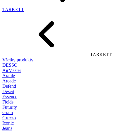
TARKETT
TARKETT
Všetky produkty
DESSO
AirMaster
Arable
Arcade
Defend
Desert
Essence
Fields
Futurity
Grain
Grezzo
Iconic
Jeans