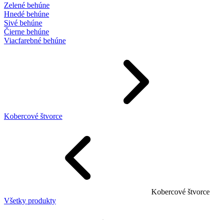
Zelené behúne
Hnedé behúne
Sivé behúne
Čierne behúne
Viacfarebné behúne
Kobercové štvorce
Kobercové štvorce
Všetky produkty