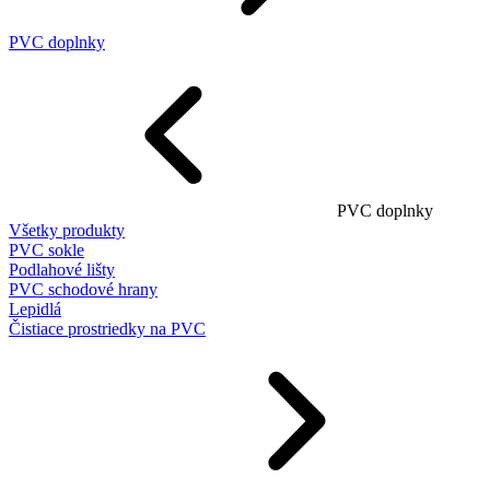
PVC doplnky
PVC doplnky
Všetky produkty
PVC sokle
Podlahové lišty
PVC schodové hrany
Lepidlá
Čistiace prostriedky na PVC