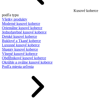
Kusové koberce
podľa typu
Všetky produkty
Moderné kusové koberce
Orientálne kusové koberce
Jednofarebné kusové koberce
Detské kusové koberce
Buklové a Tkané koberce
Luxusné kusové koberce
Shaggy kusové koberce
Vlnené kusové koberce
Obdĺžnikové kusové koberce
Okrúhle a oválne kusové koberce
Podľa miesta určenia