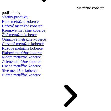
Metrážne koberce
podľa farby
Všetky produkty
Biele metrážne koberce
Béžové metrážne koberce
Krémové metrážne koberce
Žlté metrážne koberce
Oranžové metrážne koberce
Červené metrážne koberce
Ružové metrážne koberce
Fialové metrážne koberce
Modré metrážne koberce
Zelené metrážne koberce
Hnedé metrážne koberce
Sivé metrážne koberce
Čierne metrážne koberce