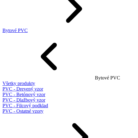
Bytové PVC
Bytové PVC
Všetky produkty
PVC - Drevený vzor
PVC - Betónový vzor
PVC - Dlažbový vzor
PVC - Filcový podklad
PVC - Ostatné vzory