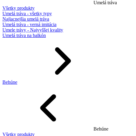
Umelá tráva
Všetky produkty
Umelá tráva - všetky typy
Najlacnejšia umelá tráva
Umelá tráva - verná imitácia
Umele trávy - Najvyššej kvality
Umelá tráva na balkón
Behúne
Behúne
Všetky produkty