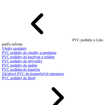
PVC podlahy a Lino
podľa určenia
Všetky produkty
PVC podlahy do chodby a predsiene
PVC podlahy do kuchyne a jedálne
PVC podlahy do obývačky
PVC podlahy do spálne
PVC podlaha do kúpeľne
Záťažové PVC do komerčných priestorov
PVC podlahy do školy