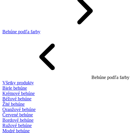
Behúne podľa farby
Behúne podľa farby
Všetky produkty
Biele behúne
Krémové behúne
Béžové behúne
Žlté behúne
Oranžové behúne
Červené behúne
Bordové behúne
Ružové behúne
Modré behúne