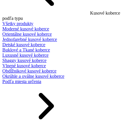
Kusové koberce
podľa typu
Všetky produkty
Moderné kusové koberce
Orientálne kusové koberce
Jednofarebné kusové koberce
Detské kusové koberce
Buklové a Tkané koberce
Luxusné kusové koberce
Shaggy kusové koberce
Vlnené kusové koberce
Obdĺžnikové kusové koberce
Okrúhle a oválne kusové koberce
Podľa miesta určenia