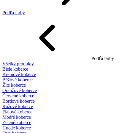
Podľa farby
Podľa farby
Všetky produkty
Biele koberce
Krémové koberce
Béžové koberce
Žlté koberce
Oranžové koberce
Červené koberce
Bordové koberce
Ružové koberce
Fialové koberce
Modré koberce
Zelené koberce
Hnedé koberce