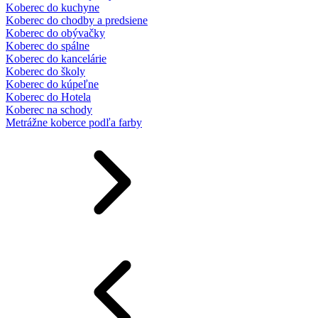
Koberec do kuchyne
Koberec do chodby a predsiene
Koberec do obývačky
Koberec do spálne
Koberec do kancelárie
Koberec do školy
Koberec do kúpeľne
Koberec do Hotela
Koberec na schody
Metrážne koberce podľa farby