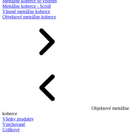
Metrážne koberce so vzorom
Metrážne koberce - Scroll
Vlnené metrážne koberce
Objektové metrážne koberce
Objektové metrážne
koberce
Všetky produkty
Vpichované
Uzlíkové