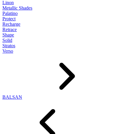
Linon
Metallic Shades
Palatino
Protect
Recharge
Retrace
Shape
Solid
Stratos
Verso
BALSAN