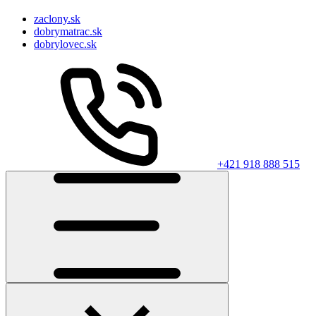
zaclony.sk
dobrymatrac.sk
dobrylovec.sk
+421 918 888 515