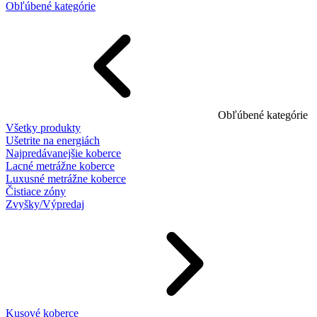
Obľúbené kategórie
Obľúbené kategórie
Všetky produkty
Ušetrite na energiách
Najpredávanejšie koberce
Lacné metrážne koberce
Luxusné metrážne koberce
Čistiace zóny
Zvyšky/Výpredaj
Kusové koberce