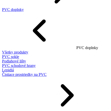
PVC doplnky
PVC doplnky
Všetky produkty
PVC sokle
Podlahové lišty
PVC schodové hrany
Lepidlá
Čistiace prostriedky na PVC