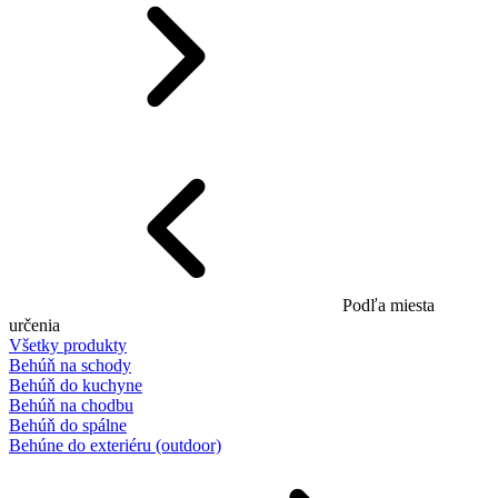
Podľa miesta
určenia
Všetky produkty
Behúň na schody
Behúň do kuchyne
Behúň na chodbu
Behúň do spálne
Behúne do exteriéru (outdoor)