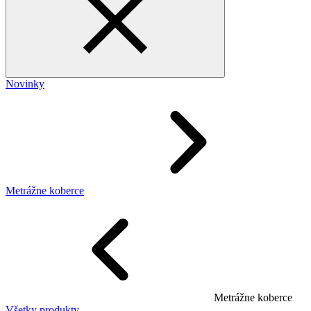
Novinky
Metrážne koberce
Metrážne koberce
Všetky produkty