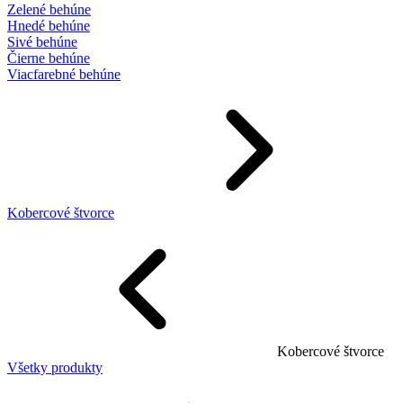
Zelené behúne
Hnedé behúne
Sivé behúne
Čierne behúne
Viacfarebné behúne
Kobercové štvorce
Kobercové štvorce
Všetky produkty