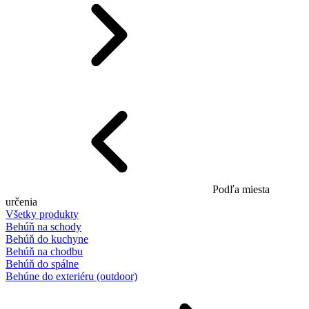
Podľa miesta
určenia
Všetky produkty
Behúň na schody
Behúň do kuchyne
Behúň na chodbu
Behúň do spálne
Behúne do exteriéru (outdoor)