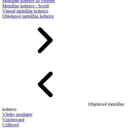
Metrážne koberce so vzorom
Metrážne koberce - Scroll
Vlnené metrážne koberce
Objektové metrážne koberce
Objektové metrážne
koberce
Všetky produkty
Vpichované
Uzlíkové