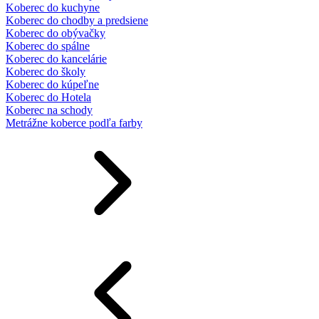
Koberec do kuchyne
Koberec do chodby a predsiene
Koberec do obývačky
Koberec do spálne
Koberec do kancelárie
Koberec do školy
Koberec do kúpeľne
Koberec do Hotela
Koberec na schody
Metrážne koberce podľa farby