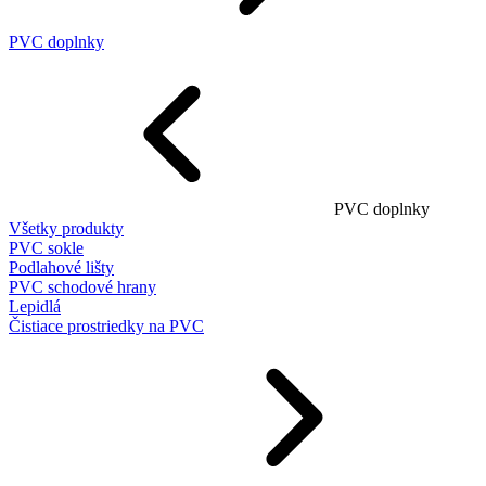
PVC doplnky
PVC doplnky
Všetky produkty
PVC sokle
Podlahové lišty
PVC schodové hrany
Lepidlá
Čistiace prostriedky na PVC