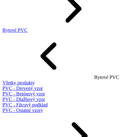
Bytové PVC
Bytové PVC
Všetky produkty
PVC - Drevený vzor
PVC - Betónový vzor
PVC - Dlažbový vzor
PVC - Filcový podklad
PVC - Ostatné vzory