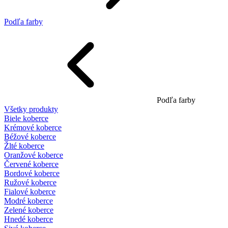
Podľa farby
Podľa farby
Všetky produkty
Biele koberce
Krémové koberce
Béžové koberce
Žlté koberce
Oranžové koberce
Červené koberce
Bordové koberce
Ružové koberce
Fialové koberce
Modré koberce
Zelené koberce
Hnedé koberce