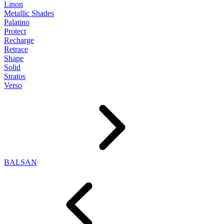
Linon
Metallic Shades
Palatino
Protect
Recharge
Retrace
Shape
Solid
Stratos
Verso
BALSAN