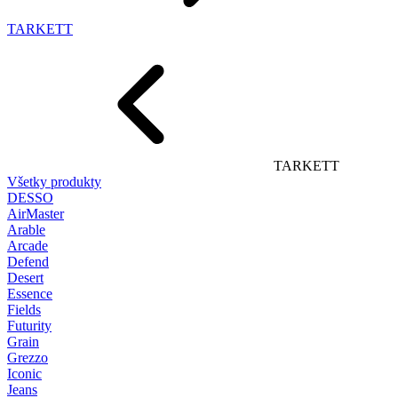
TARKETT
TARKETT
Všetky produkty
DESSO
AirMaster
Arable
Arcade
Defend
Desert
Essence
Fields
Futurity
Grain
Grezzo
Iconic
Jeans