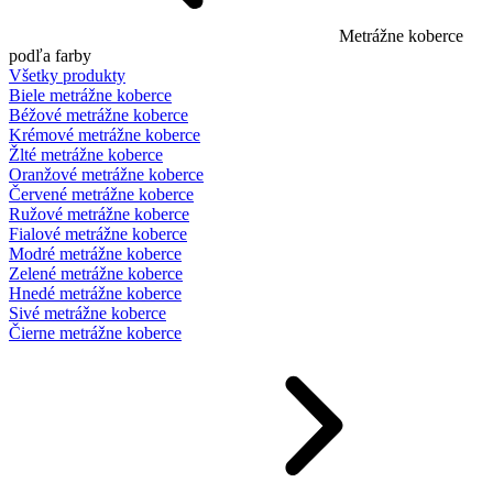
Metrážne koberce
podľa farby
Všetky produkty
Biele metrážne koberce
Béžové metrážne koberce
Krémové metrážne koberce
Žlté metrážne koberce
Oranžové metrážne koberce
Červené metrážne koberce
Ružové metrážne koberce
Fialové metrážne koberce
Modré metrážne koberce
Zelené metrážne koberce
Hnedé metrážne koberce
Sivé metrážne koberce
Čierne metrážne koberce