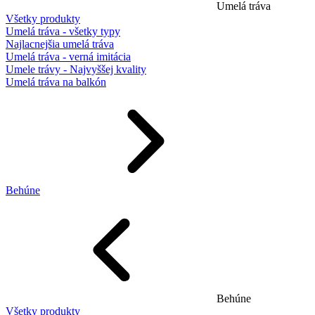
Umelá tráva
Všetky produkty
Umelá tráva - všetky typy
Najlacnejšia umelá tráva
Umelá tráva - verná imitácia
Umele trávy - Najvyššej kvality
Umelá tráva na balkón
Behúne
Behúne
Všetky produkty