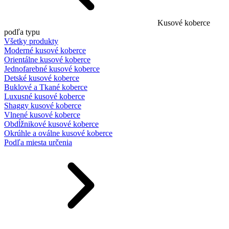
Kusové koberce
podľa typu
Všetky produkty
Moderné kusové koberce
Orientálne kusové koberce
Jednofarebné kusové koberce
Detské kusové koberce
Buklové a Tkané koberce
Luxusné kusové koberce
Shaggy kusové koberce
Vlnené kusové koberce
Obdĺžnikové kusové koberce
Okrúhle a oválne kusové koberce
Podľa miesta určenia