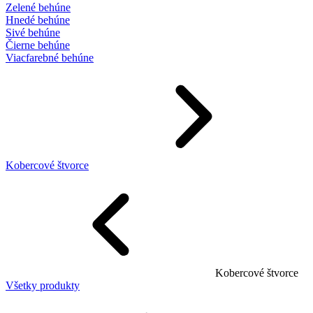
Zelené behúne
Hnedé behúne
Sivé behúne
Čierne behúne
Viacfarebné behúne
Kobercové štvorce
Kobercové štvorce
Všetky produkty