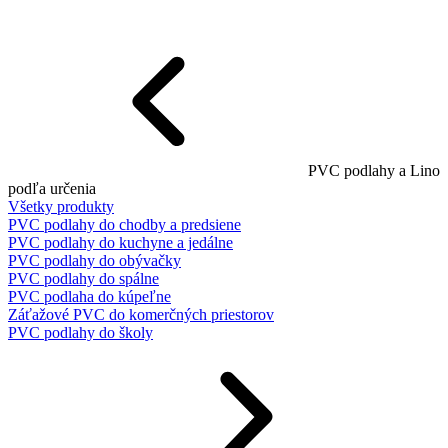
PVC podlahy a Lino
podľa určenia
Všetky produkty
PVC podlahy do chodby a predsiene
PVC podlahy do kuchyne a jedálne
PVC podlahy do obývačky
PVC podlahy do spálne
PVC podlaha do kúpeľne
Záťažové PVC do komerčných priestorov
PVC podlahy do školy