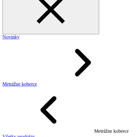
Novinky
Metrážne koberce
Metrážne koberce
Všetky produkty