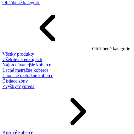
Obľúbené kategórie
Obľúbené kategórie
Všetky produkty
Ušetrite na energiách
Najpredávanejšie koberce
Lacné metrážne koberce
Luxusné metrážne koberce
Čistiace zóny
Zvyšky/Výpredaj
Kusové koberce