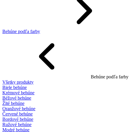
Behúne podľa farby
Behúne podľa farby
Všetky produkty
Biele behúne
Krémové behúne
Béžové behúne
Žlté behúne
Oranžové behúne
Červené behúne
Bordové behúne
Ružové behúne
Modré behúne