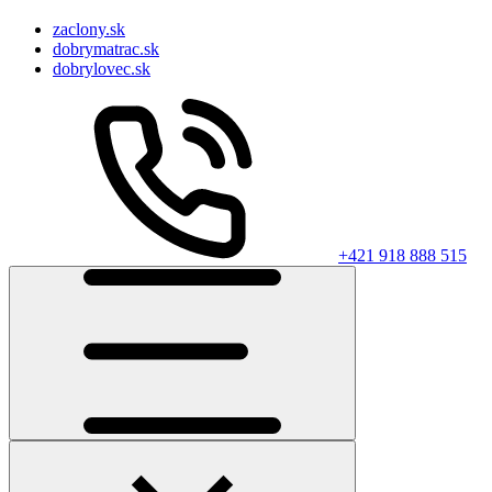
zaclony.sk
dobrymatrac.sk
dobrylovec.sk
+421 918 888 515