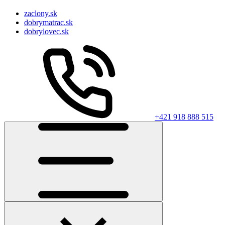
zaclony.sk
dobrymatrac.sk
dobrylovec.sk
+421 918 888 515