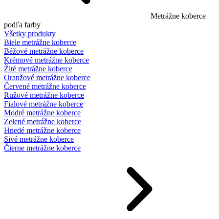
Metrážne koberce
podľa farby
Všetky produkty
Biele metrážne koberce
Béžové metrážne koberce
Krémové metrážne koberce
Žlté metrážne koberce
Oranžové metrážne koberce
Červené metrážne koberce
Ružové metrážne koberce
Fialové metrážne koberce
Modré metrážne koberce
Zelené metrážne koberce
Hnedé metrážne koberce
Sivé metrážne koberce
Čierne metrážne koberce