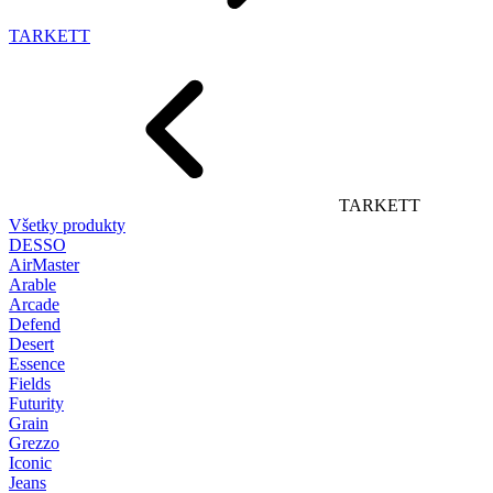
TARKETT
TARKETT
Všetky produkty
DESSO
AirMaster
Arable
Arcade
Defend
Desert
Essence
Fields
Futurity
Grain
Grezzo
Iconic
Jeans