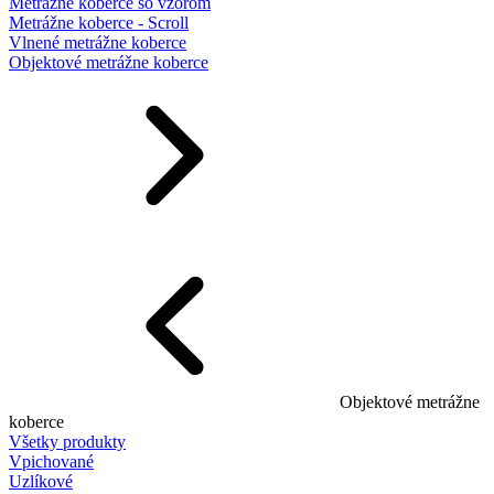
Metrážne koberce so vzorom
Metrážne koberce - Scroll
Vlnené metrážne koberce
Objektové metrážne koberce
Objektové metrážne
koberce
Všetky produkty
Vpichované
Uzlíkové