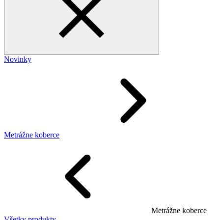
Novinky
Metrážne koberce
Metrážne koberce
Všetky produkty