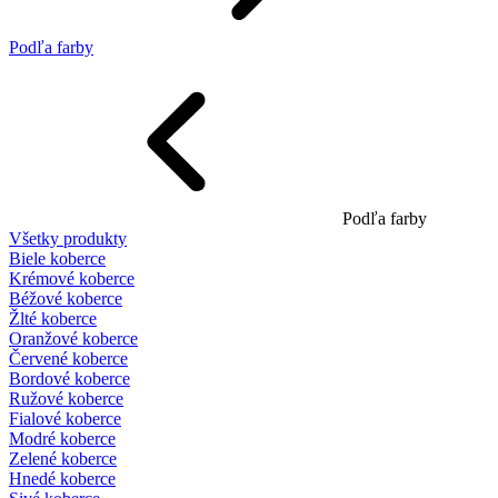
Podľa farby
Podľa farby
Všetky produkty
Biele koberce
Krémové koberce
Béžové koberce
Žlté koberce
Oranžové koberce
Červené koberce
Bordové koberce
Ružové koberce
Fialové koberce
Modré koberce
Zelené koberce
Hnedé koberce