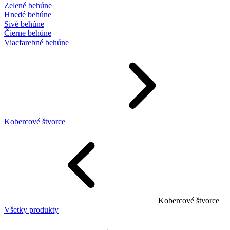
Zelené behúne
Hnedé behúne
Sivé behúne
Čierne behúne
Viacfarebné behúne
Kobercové štvorce
Kobercové štvorce
Všetky produkty