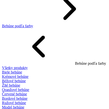
Behúne podľa farby
Behúne podľa farby
Všetky produkty
Biele behúne
Krémové behúne
Béžové behúne
Žlté behúne
Oranžové behúne
Červené behúne
Bordové behúne
Ružové behúne
Modré behúne