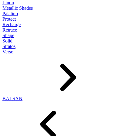
Linon
Metallic Shades
Palatino
Protect
Recharge
Retrace
Shape
Solid
Stratos
Verso
BALSAN