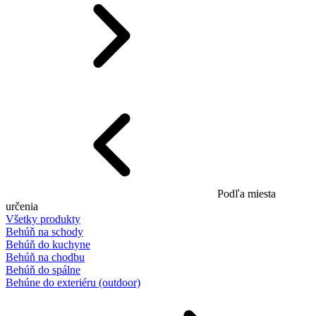
Podľa miesta
určenia
Všetky produkty
Behúň na schody
Behúň do kuchyne
Behúň na chodbu
Behúň do spálne
Behúne do exteriéru (outdoor)