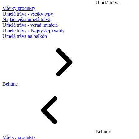
Umelá tráva
Všetky produkty
Umelá tráva - všetky typy
Najlacnejšia umelá tráva
Umelá tráva - verná imitácia
Umele trávy - Najvyššej kvality
Umelá tráva na balkón
Behúne
Behúne
Všetky produkty