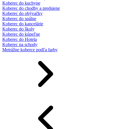
Koberec do kuchyne
Koberec do chodby a predsiene
Koberec do obývačky
Koberec do spálne
Koberec do kancelárie
Koberec do školy
Koberec do kúpeľne
Koberec do Hotela
Koberec na schody
Metrážne koberce podľa farby