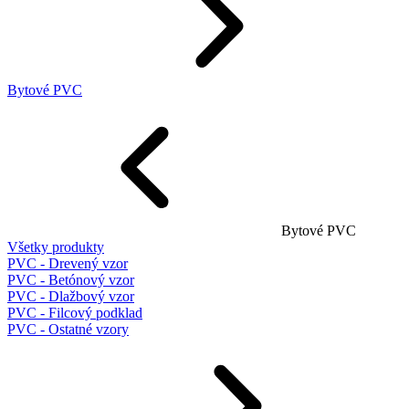
Bytové PVC
Bytové PVC
Všetky produkty
PVC - Drevený vzor
PVC - Betónový vzor
PVC - Dlažbový vzor
PVC - Filcový podklad
PVC - Ostatné vzory