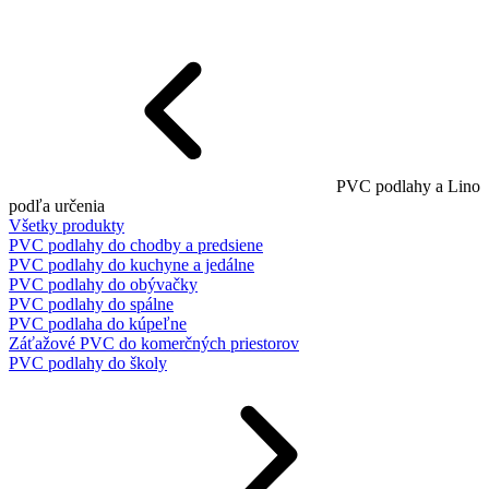
PVC podlahy a Lino
podľa určenia
Všetky produkty
PVC podlahy do chodby a predsiene
PVC podlahy do kuchyne a jedálne
PVC podlahy do obývačky
PVC podlahy do spálne
PVC podlaha do kúpeľne
Záťažové PVC do komerčných priestorov
PVC podlahy do školy