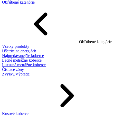
Obľúbené kategórie
Obľúbené kategórie
Všetky produkty
Ušetrite na energiách
Najpredávanejšie koberce
Lacné metrážne koberce
Luxusné metrážne koberce
Čistiace zóny
Zvyšky/Výpredaj
Kusové koberce