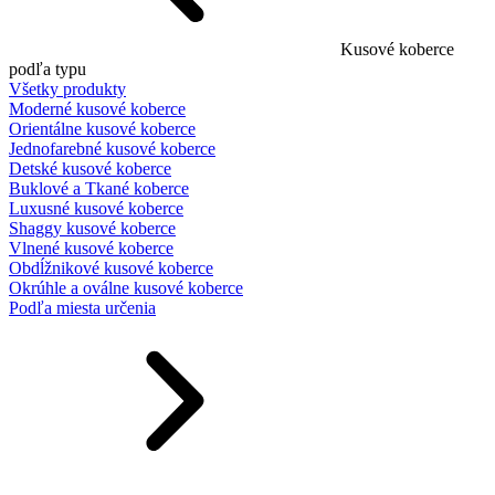
Kusové koberce
podľa typu
Všetky produkty
Moderné kusové koberce
Orientálne kusové koberce
Jednofarebné kusové koberce
Detské kusové koberce
Buklové a Tkané koberce
Luxusné kusové koberce
Shaggy kusové koberce
Vlnené kusové koberce
Obdĺžnikové kusové koberce
Okrúhle a oválne kusové koberce
Podľa miesta určenia