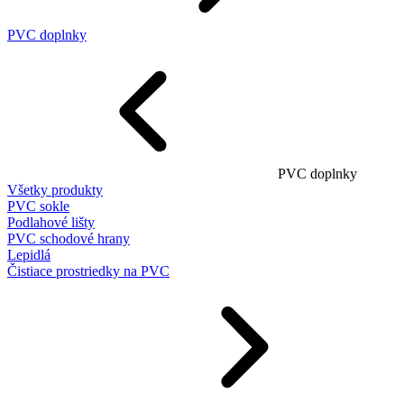
PVC doplnky
PVC doplnky
Všetky produkty
PVC sokle
Podlahové lišty
PVC schodové hrany
Lepidlá
Čistiace prostriedky na PVC