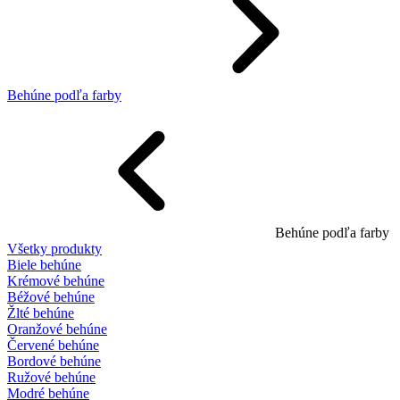
Behúne podľa farby
Behúne podľa farby
Všetky produkty
Biele behúne
Krémové behúne
Béžové behúne
Žlté behúne
Oranžové behúne
Červené behúne
Bordové behúne
Ružové behúne
Modré behúne