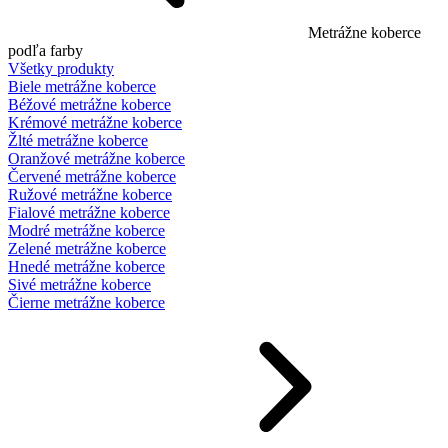
Metrážne koberce
podľa farby
Všetky produkty
Biele metrážne koberce
Béžové metrážne koberce
Krémové metrážne koberce
Žlté metrážne koberce
Oranžové metrážne koberce
Červené metrážne koberce
Ružové metrážne koberce
Fialové metrážne koberce
Modré metrážne koberce
Zelené metrážne koberce
Hnedé metrážne koberce
Sivé metrážne koberce
Čierne metrážne koberce