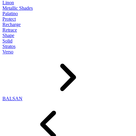
Linon
Metallic Shades
Palatino
Protect
Recharge
Retrace
Shape
Solid
Stratos
Verso
BALSAN