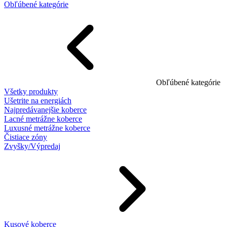
Obľúbené kategórie
Obľúbené kategórie
Všetky produkty
Ušetrite na energiách
Najpredávanejšie koberce
Lacné metrážne koberce
Luxusné metrážne koberce
Čistiace zóny
Zvyšky/Výpredaj
Kusové koberce