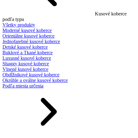
Kusové koberce
podľa typu
Všetky produkty
Moderné kusové koberce
Orientálne kusové koberce
Jednofarebné kusové koberce
Detské kusové koberce
Buklové a Tkané koberce
Luxusné kusové koberce
Shaggy kusové koberce
Vlnené kusové koberce
Obdĺžnikové kusové koberce
Okrúhle a oválne kusové koberce
Podľa miesta určenia