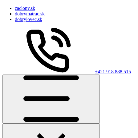
zaclony.sk
dobrymatrac.sk
dobrylovec.sk
+421 918 888 515