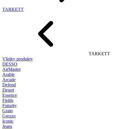
TARKETT
TARKETT
Všetky produkty
DESSO
AirMaster
Arable
Arcade
Defend
Desert
Essence
Fields
Futurity
Grain
Grezzo
Iconic
Jeans