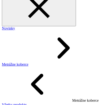
Novinky
Metrážne koberce
Metrážne koberce
Všetky produkty