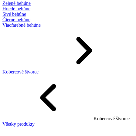
Zelené behúne
Hnedé behúne
Sivé behúne
Čierne behúne
Viacfarebné behúne
Kobercové štvorce
Kobercové štvorce
Všetky produkty