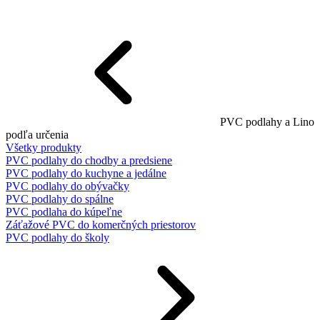
PVC podlahy a Lino
podľa určenia
Všetky produkty
PVC podlahy do chodby a predsiene
PVC podlahy do kuchyne a jedálne
PVC podlahy do obývačky
PVC podlahy do spálne
PVC podlaha do kúpeľne
Záťažové PVC do komerčných priestorov
PVC podlahy do školy