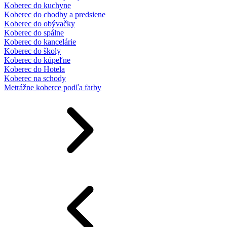
Koberec do kuchyne
Koberec do chodby a predsiene
Koberec do obývačky
Koberec do spálne
Koberec do kancelárie
Koberec do školy
Koberec do kúpeľne
Koberec do Hotela
Koberec na schody
Metrážne koberce podľa farby