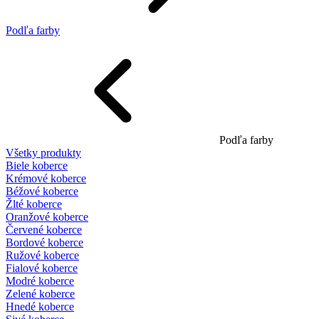
Podľa farby
Podľa farby
Všetky produkty
Biele koberce
Krémové koberce
Béžové koberce
Žlté koberce
Oranžové koberce
Červené koberce
Bordové koberce
Ružové koberce
Fialové koberce
Modré koberce
Zelené koberce
Hnedé koberce