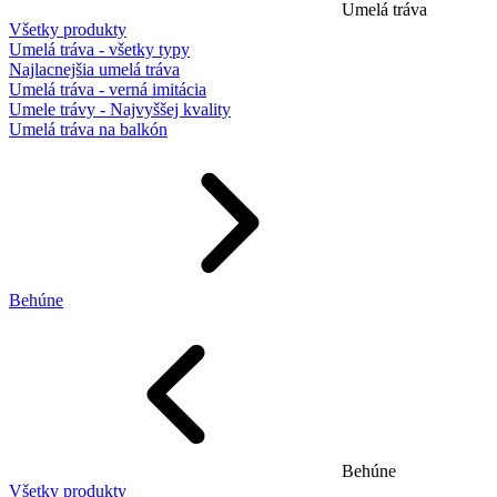
Umelá tráva
Všetky produkty
Umelá tráva - všetky typy
Najlacnejšia umelá tráva
Umelá tráva - verná imitácia
Umele trávy - Najvyššej kvality
Umelá tráva na balkón
Behúne
Behúne
Všetky produkty