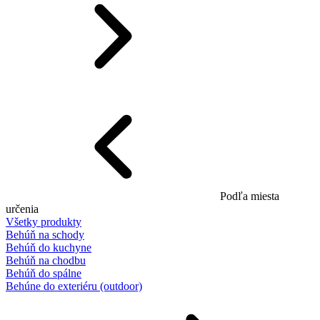
Podľa miesta
určenia
Všetky produkty
Behúň na schody
Behúň do kuchyne
Behúň na chodbu
Behúň do spálne
Behúne do exteriéru (outdoor)