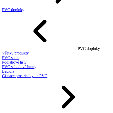
PVC doplnky
PVC doplnky
Všetky produkty
PVC sokle
Podlahové lišty
PVC schodové hrany
Lepidlá
Čistiace prostriedky na PVC