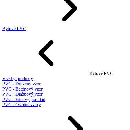
Bytové PVC
Bytové PVC
Všetky produkty
PVC - Drevený vzor
PVC - Betónový vzor
PVC - Dlažbový vzor
PVC - Filcový podklad
PVC - Ostatné vzory