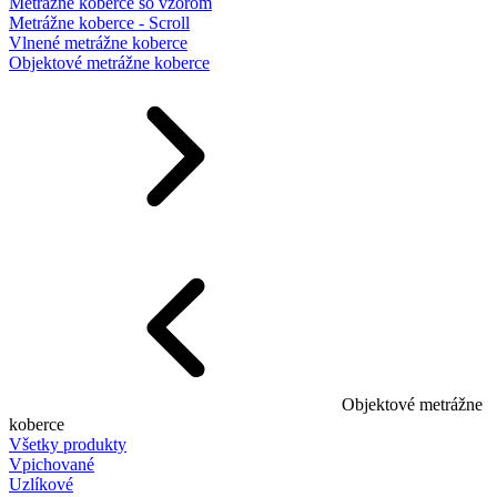
Metrážne koberce so vzorom
Metrážne koberce - Scroll
Vlnené metrážne koberce
Objektové metrážne koberce
Objektové metrážne
koberce
Všetky produkty
Vpichované
Uzlíkové