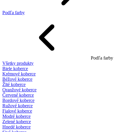
Podľa farby
Podľa farby
Všetky produkty
Biele koberce
Krémové koberce
Béžové koberce
Žlté koberce
Oranžové koberce
Červené koberce
Bordové koberce
Ružové koberce
Fialové koberce
Modré koberce
Zelené koberce
Hnedé koberce