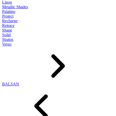
Linon
Metallic Shades
Palatino
Protect
Recharge
Retrace
Shape
Solid
Stratos
Verso
BALSAN