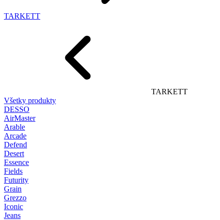
TARKETT
TARKETT
Všetky produkty
DESSO
AirMaster
Arable
Arcade
Defend
Desert
Essence
Fields
Futurity
Grain
Grezzo
Iconic
Jeans