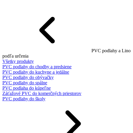
PVC podlahy a Lino
podľa určenia
Všetky produkty
PVC podlahy do chodby a predsiene
PVC podlahy do kuchyne a jedálne
PVC podlahy do obývačky
PVC podlahy do spálne
PVC podlaha do kúpeľne
Záťažové PVC do komerčných priestorov
PVC podlahy do školy