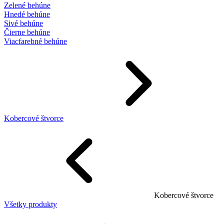
Zelené behúne
Hnedé behúne
Sivé behúne
Čierne behúne
Viacfarebné behúne
Kobercové štvorce
Kobercové štvorce
Všetky produkty