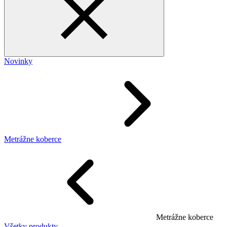
Novinky
Metrážne koberce
Metrážne koberce
Všetky produkty