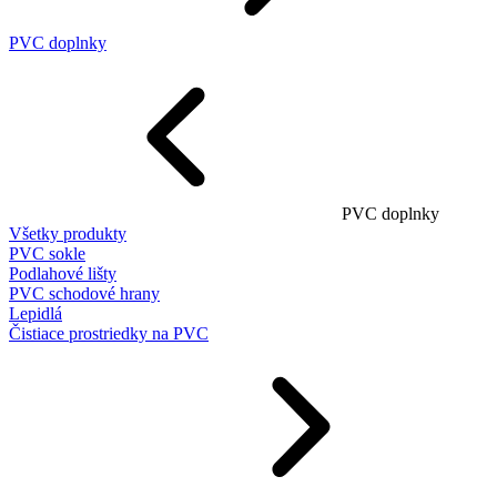
PVC doplnky
PVC doplnky
Všetky produkty
PVC sokle
Podlahové lišty
PVC schodové hrany
Lepidlá
Čistiace prostriedky na PVC