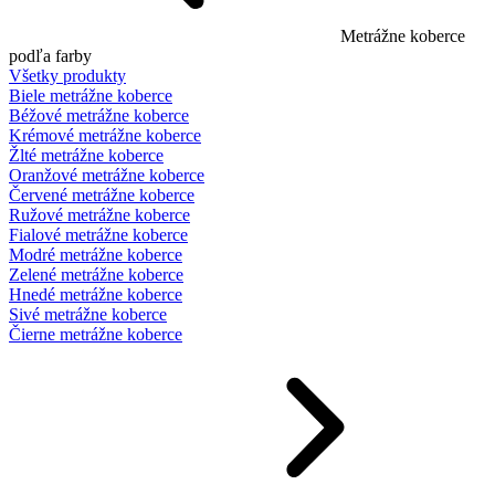
Metrážne koberce
podľa farby
Všetky produkty
Biele metrážne koberce
Béžové metrážne koberce
Krémové metrážne koberce
Žlté metrážne koberce
Oranžové metrážne koberce
Červené metrážne koberce
Ružové metrážne koberce
Fialové metrážne koberce
Modré metrážne koberce
Zelené metrážne koberce
Hnedé metrážne koberce
Sivé metrážne koberce
Čierne metrážne koberce