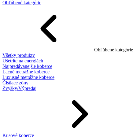
Obľúbené kategórie
Obľúbené kategórie
Všetky produkty
Ušetrite na energiách
Najpredávanejšie koberce
Lacné metrážne koberce
Luxusné metrážne koberce
Čistiace zóny
Zvyšky/Výpredaj
Kusové koberce