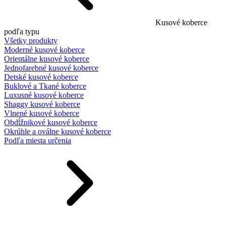
Kusové koberce
podľa typu
Všetky produkty
Moderné kusové koberce
Orientálne kusové koberce
Jednofarebné kusové koberce
Detské kusové koberce
Buklové a Tkané koberce
Luxusné kusové koberce
Shaggy kusové koberce
Vlnené kusové koberce
Obdĺžnikové kusové koberce
Okrúhle a oválne kusové koberce
Podľa miesta určenia