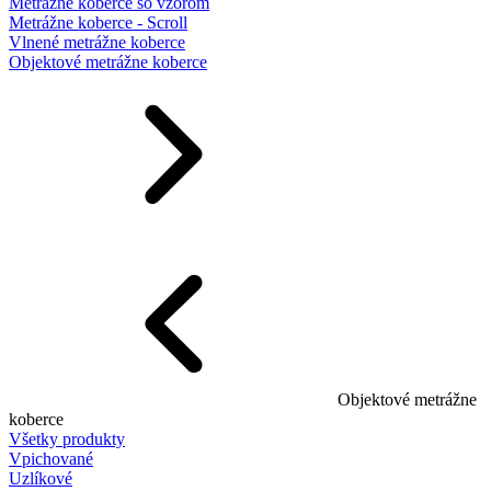
Metrážne koberce so vzorom
Metrážne koberce - Scroll
Vlnené metrážne koberce
Objektové metrážne koberce
Objektové metrážne
koberce
Všetky produkty
Vpichované
Uzlíkové