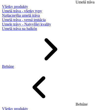
Umelá tráva
Všetky produkty
Umelá tráva - všetky typy
Najlacnejšia umelá tráva
Umelá tráva - verná imitácia
Umele trávy - Najvyššej kvality
Umelá tráva na balkón
Behúne
Behúne
Všetky produkty