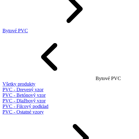
Bytové PVC
Bytové PVC
Všetky produkty
PVC - Drevený vzor
PVC - Betónový vzor
PVC - Dlažbový vzor
PVC - Filcový podklad
PVC - Ostatné vzory