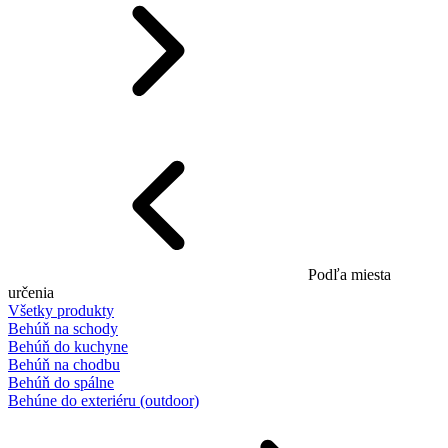
Podľa miesta
určenia
Všetky produkty
Behúň na schody
Behúň do kuchyne
Behúň na chodbu
Behúň do spálne
Behúne do exteriéru (outdoor)