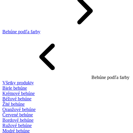
Behúne podľa farby
Behúne podľa farby
Všetky produkty
Biele behúne
Krémové behúne
Béžové behúne
Žlté behúne
Oranžové behúne
Červené behúne
Bordové behúne
Ružové behúne
Modré behúne