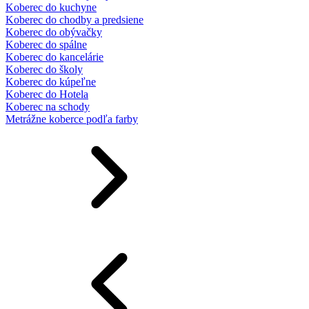
Koberec do kuchyne
Koberec do chodby a predsiene
Koberec do obývačky
Koberec do spálne
Koberec do kancelárie
Koberec do školy
Koberec do kúpeľne
Koberec do Hotela
Koberec na schody
Metrážne koberce podľa farby