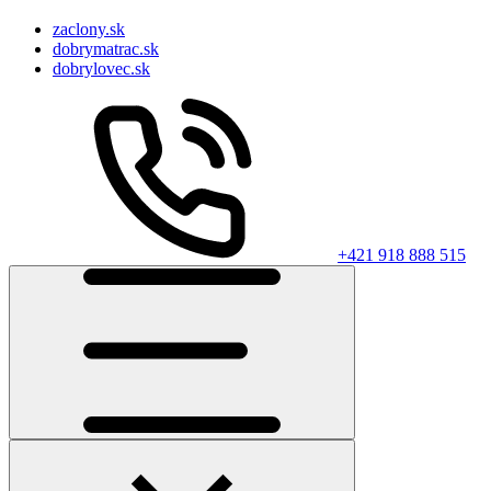
zaclony.sk
dobrymatrac.sk
dobrylovec.sk
+421 918 888 515