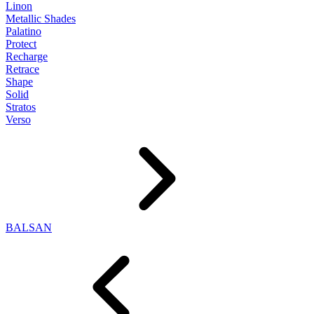
Linon
Metallic Shades
Palatino
Protect
Recharge
Retrace
Shape
Solid
Stratos
Verso
BALSAN