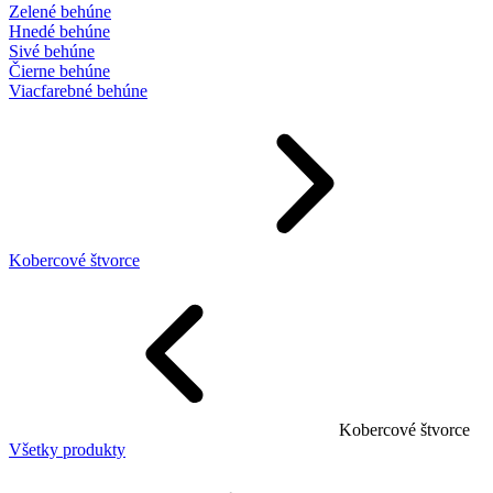
Zelené behúne
Hnedé behúne
Sivé behúne
Čierne behúne
Viacfarebné behúne
Kobercové štvorce
Kobercové štvorce
Všetky produkty