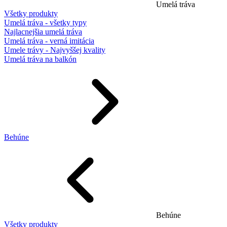
Umelá tráva
Všetky produkty
Umelá tráva - všetky typy
Najlacnejšia umelá tráva
Umelá tráva - verná imitácia
Umele trávy - Najvyššej kvality
Umelá tráva na balkón
Behúne
Behúne
Všetky produkty