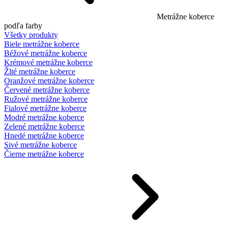
Metrážne koberce
podľa farby
Všetky produkty
Biele metrážne koberce
Béžové metrážne koberce
Krémové metrážne koberce
Žlté metrážne koberce
Oranžové metrážne koberce
Červené metrážne koberce
Ružové metrážne koberce
Fialové metrážne koberce
Modré metrážne koberce
Zelené metrážne koberce
Hnedé metrážne koberce
Sivé metrážne koberce
Čierne metrážne koberce