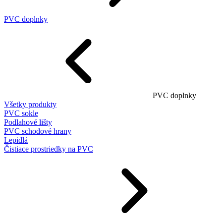
PVC doplnky
PVC doplnky
Všetky produkty
PVC sokle
Podlahové lišty
PVC schodové hrany
Lepidlá
Čistiace prostriedky na PVC