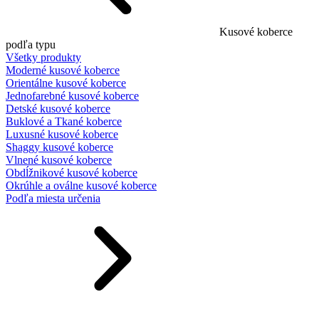
Kusové koberce
podľa typu
Všetky produkty
Moderné kusové koberce
Orientálne kusové koberce
Jednofarebné kusové koberce
Detské kusové koberce
Buklové a Tkané koberce
Luxusné kusové koberce
Shaggy kusové koberce
Vlnené kusové koberce
Obdĺžnikové kusové koberce
Okrúhle a oválne kusové koberce
Podľa miesta určenia