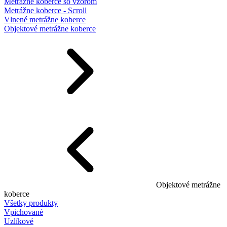
Metrážne koberce so vzorom
Metrážne koberce - Scroll
Vlnené metrážne koberce
Objektové metrážne koberce
Objektové metrážne
koberce
Všetky produkty
Vpichované
Uzlíkové