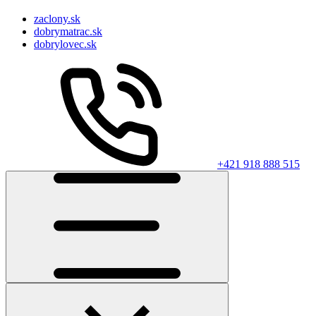
zaclony.sk
dobrymatrac.sk
dobrylovec.sk
+421 918 888 515