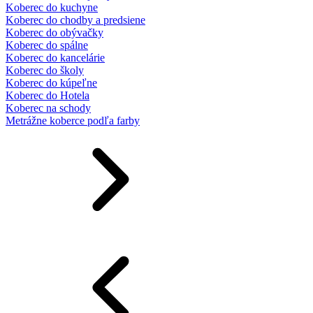
Koberec do kuchyne
Koberec do chodby a predsiene
Koberec do obývačky
Koberec do spálne
Koberec do kancelárie
Koberec do školy
Koberec do kúpeľne
Koberec do Hotela
Koberec na schody
Metrážne koberce podľa farby