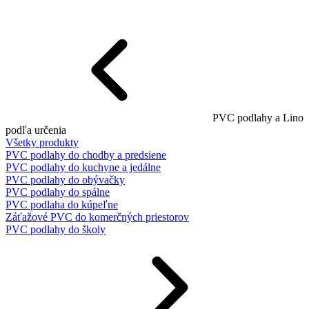
PVC podlahy a Lino
podľa určenia
Všetky produkty
PVC podlahy do chodby a predsiene
PVC podlahy do kuchyne a jedálne
PVC podlahy do obývačky
PVC podlahy do spálne
PVC podlaha do kúpeľne
Záťažové PVC do komerčných priestorov
PVC podlahy do školy