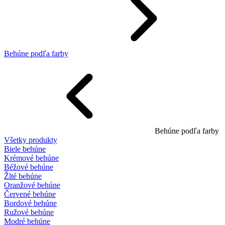
Behúne podľa farby
Behúne podľa farby
Všetky produkty
Biele behúne
Krémové behúne
Béžové behúne
Žlté behúne
Oranžové behúne
Červené behúne
Bordové behúne
Ružové behúne
Modré behúne