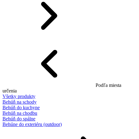
Podľa miesta
určenia
Všetky produkty
Behúň na schody
Behúň do kuchyne
Behúň na chodbu
Behúň do spálne
Behúne do exteriéru (outdoor)