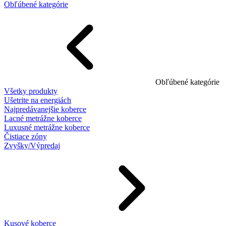
Obľúbené kategórie
Obľúbené kategórie
Všetky produkty
Ušetrite na energiách
Najpredávanejšie koberce
Lacné metrážne koberce
Luxusné metrážne koberce
Čistiace zóny
Zvyšky/Výpredaj
Kusové koberce