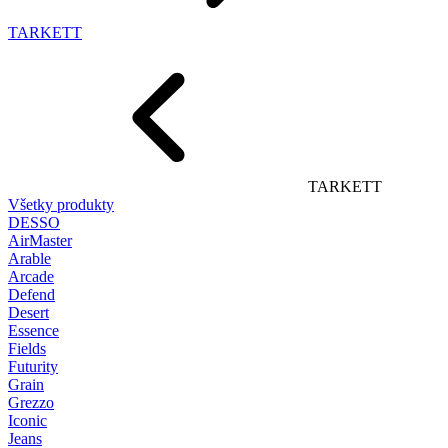
TARKETT
TARKETT
Všetky produkty
DESSO
AirMaster
Arable
Arcade
Defend
Desert
Essence
Fields
Futurity
Grain
Grezzo
Iconic
Jeans