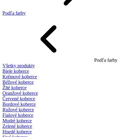
Podľa farby
Podľa farby
Všetky produkty
Biele koberce
Krémové koberce
Béžové koberce
Žlté koberce
Oranžové koberce
Červené koberce
Bordové koberce
Ružové koberce
Fialové koberce
Modré koberce
Zelené koberce
Hnedé koberce