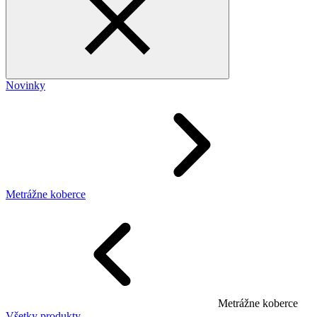
Novinky
Metrážne koberce
Metrážne koberce
Všetky produkty