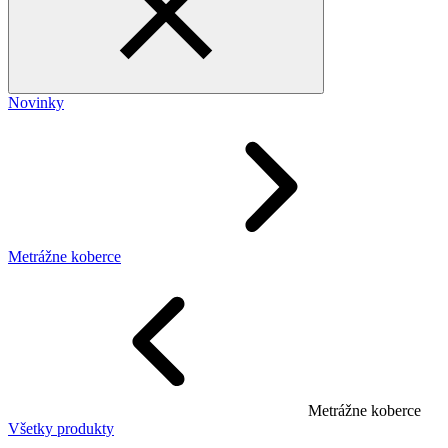
Novinky
Metrážne koberce
Metrážne koberce
Všetky produkty