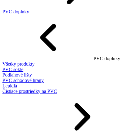
PVC doplnky
PVC doplnky
Všetky produkty
PVC sokle
Podlahové lišty
PVC schodové hrany
Lepidlá
Čistiace prostriedky na PVC