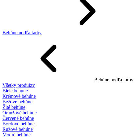
Behúne podľa farby
Behúne podľa farby
Všetky produkty
Biele behúne
Krémové behúne
Béžové behúne
Žlté behúne
Oranžové behúne
Červené behúne
Bordové behúne
Ružové behúne
Modré behúne