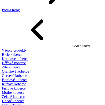
Podľa farby
Podľa farby
Všetky produkty
Biele koberce
Krémové koberce
Béžové koberce
Žlté koberce
Oranžové koberce
Červené koberce
Bordové koberce
Ružové koberce
Fialové koberce
Modré koberce
Zelené koberce
Hnedé koberce