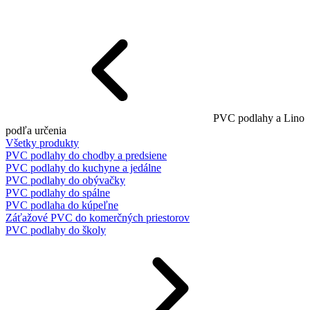
PVC podlahy a Lino
podľa určenia
Všetky produkty
PVC podlahy do chodby a predsiene
PVC podlahy do kuchyne a jedálne
PVC podlahy do obývačky
PVC podlahy do spálne
PVC podlaha do kúpeľne
Záťažové PVC do komerčných priestorov
PVC podlahy do školy