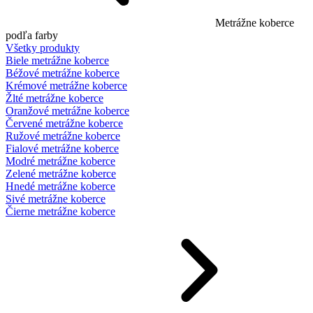
Metrážne koberce
podľa farby
Všetky produkty
Biele metrážne koberce
Béžové metrážne koberce
Krémové metrážne koberce
Žlté metrážne koberce
Oranžové metrážne koberce
Červené metrážne koberce
Ružové metrážne koberce
Fialové metrážne koberce
Modré metrážne koberce
Zelené metrážne koberce
Hnedé metrážne koberce
Sivé metrážne koberce
Čierne metrážne koberce