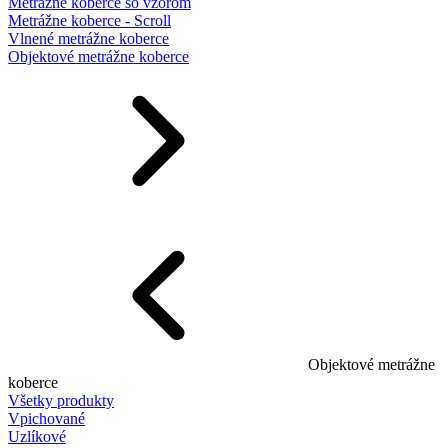
Metrážne koberce so vzorom
Metrážne koberce - Scroll
Vlnené metrážne koberce
Objektové metrážne koberce
Objektové metrážne
koberce
Všetky produkty
Vpichované
Uzlíkové