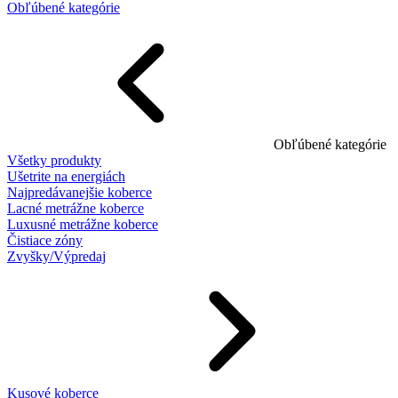
Obľúbené kategórie
Obľúbené kategórie
Všetky produkty
Ušetrite na energiách
Najpredávanejšie koberce
Lacné metrážne koberce
Luxusné metrážne koberce
Čistiace zóny
Zvyšky/Výpredaj
Kusové koberce