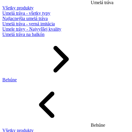
Umelá tráva
Všetky produkty
Umelá tráva - všetky typy
Najlacnejšia umelá tráva
Umelá tráva - verná imitácia
Umele trávy - Najvyššej kvality
Umelá tráva na balkón
Behúne
Behúne
Všetky produkty