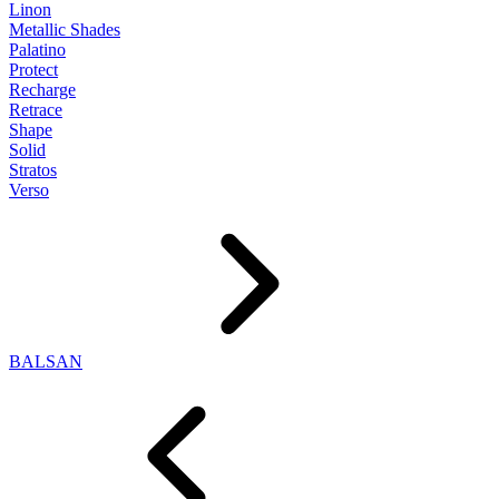
Linon
Metallic Shades
Palatino
Protect
Recharge
Retrace
Shape
Solid
Stratos
Verso
BALSAN