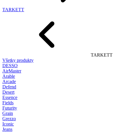
TARKETT
TARKETT
Všetky produkty
DESSO
AirMaster
Arable
Arcade
Defend
Desert
Essence
Fields
Futurity
Grain
Grezzo
Iconic
Jeans