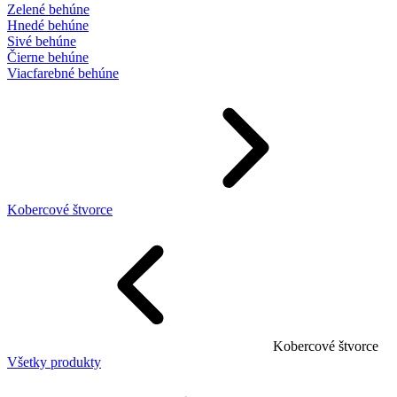
Zelené behúne
Hnedé behúne
Sivé behúne
Čierne behúne
Viacfarebné behúne
Kobercové štvorce
Kobercové štvorce
Všetky produkty