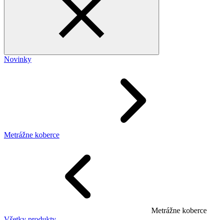
Novinky
Metrážne koberce
Metrážne koberce
Všetky produkty