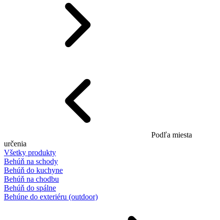
Podľa miesta
určenia
Všetky produkty
Behúň na schody
Behúň do kuchyne
Behúň na chodbu
Behúň do spálne
Behúne do exteriéru (outdoor)