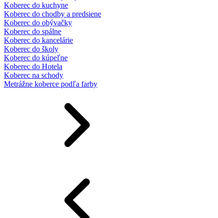
Koberec do kuchyne
Koberec do chodby a predsiene
Koberec do obývačky
Koberec do spálne
Koberec do kancelárie
Koberec do školy
Koberec do kúpeľne
Koberec do Hotela
Koberec na schody
Metrážne koberce podľa farby