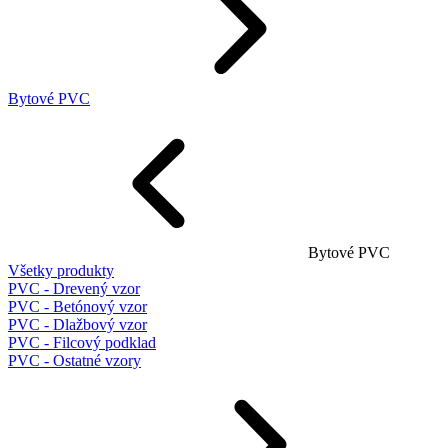
Bytové PVC
Bytové PVC
Všetky produkty
PVC - Drevený vzor
PVC - Betónový vzor
PVC - Dlažbový vzor
PVC - Filcový podklad
PVC - Ostatné vzory