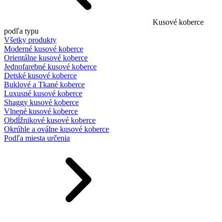
Kusové koberce
podľa typu
Všetky produkty
Moderné kusové koberce
Orientálne kusové koberce
Jednofarebné kusové koberce
Detské kusové koberce
Buklové a Tkané koberce
Luxusné kusové koberce
Shaggy kusové koberce
Vlnené kusové koberce
Obdĺžnikové kusové koberce
Okrúhle a oválne kusové koberce
Podľa miesta určenia