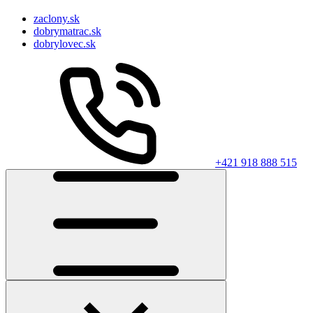
zaclony.sk
dobrymatrac.sk
dobrylovec.sk
+421 918 888 515