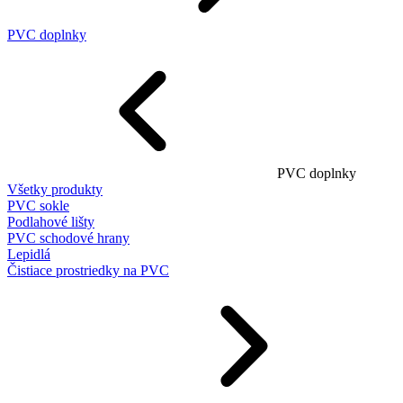
PVC doplnky
PVC doplnky
Všetky produkty
PVC sokle
Podlahové lišty
PVC schodové hrany
Lepidlá
Čistiace prostriedky na PVC