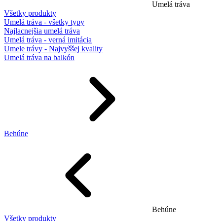
Umelá tráva
Všetky produkty
Umelá tráva - všetky typy
Najlacnejšia umelá tráva
Umelá tráva - verná imitácia
Umele trávy - Najvyššej kvality
Umelá tráva na balkón
Behúne
Behúne
Všetky produkty