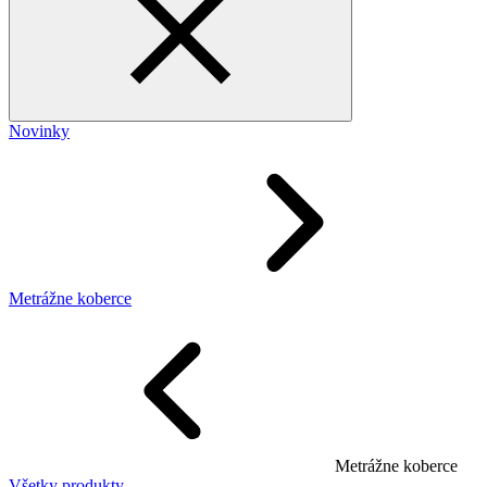
Novinky
Metrážne koberce
Metrážne koberce
Všetky produkty