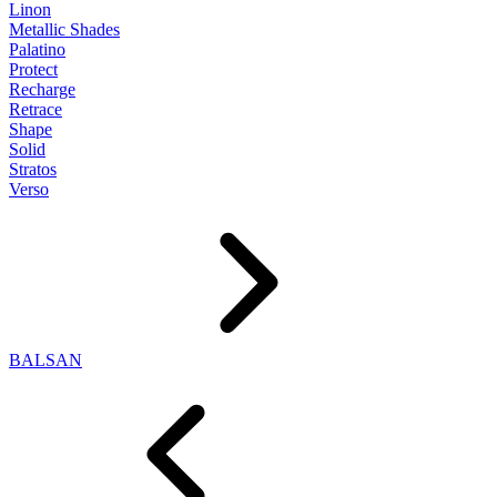
Linon
Metallic Shades
Palatino
Protect
Recharge
Retrace
Shape
Solid
Stratos
Verso
BALSAN