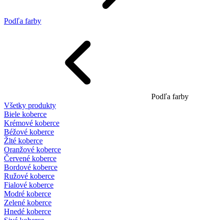
Podľa farby
Podľa farby
Všetky produkty
Biele koberce
Krémové koberce
Béžové koberce
Žlté koberce
Oranžové koberce
Červené koberce
Bordové koberce
Ružové koberce
Fialové koberce
Modré koberce
Zelené koberce
Hnedé koberce