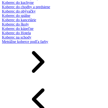
Koberec do kuchyne
Koberec do chodby a predsiene
Koberec do obývačky
Koberec do spálne
Koberec do kancelárie
Koberec do školy
Koberec do kúpeľne
Koberec do Hotela
Koberec na schody
Metrážne koberce podľa farby