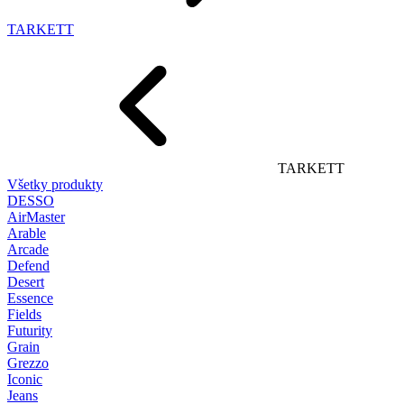
TARKETT
TARKETT
Všetky produkty
DESSO
AirMaster
Arable
Arcade
Defend
Desert
Essence
Fields
Futurity
Grain
Grezzo
Iconic
Jeans