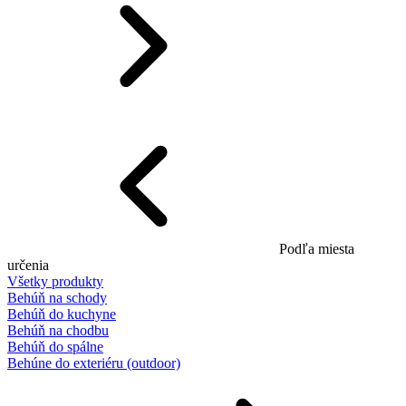
Podľa miesta
určenia
Všetky produkty
Behúň na schody
Behúň do kuchyne
Behúň na chodbu
Behúň do spálne
Behúne do exteriéru (outdoor)