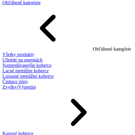
Obľúbené kategórie
Obľúbené kategórie
Všetky produkty
Ušetrite na energiách
Najpredávanejšie koberce
Lacné metrážne koberce
Luxusné metrážne koberce
Čistiace zóny
Zvyšky/Výpredaj
Kusové koberce