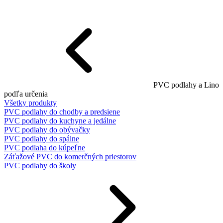
PVC podlahy a Lino
podľa určenia
Všetky produkty
PVC podlahy do chodby a predsiene
PVC podlahy do kuchyne a jedálne
PVC podlahy do obývačky
PVC podlahy do spálne
PVC podlaha do kúpeľne
Záťažové PVC do komerčných priestorov
PVC podlahy do školy