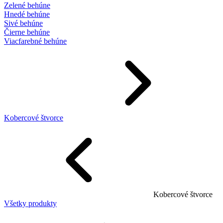
Zelené behúne
Hnedé behúne
Sivé behúne
Čierne behúne
Viacfarebné behúne
Kobercové štvorce
Kobercové štvorce
Všetky produkty