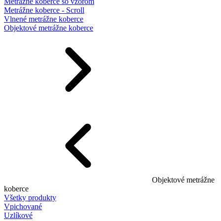
Metrážne koberce so vzorom
Metrážne koberce - Scroll
Vlnené metrážne koberce
Objektové metrážne koberce
Objektové metrážne
koberce
Všetky produkty
Vpichované
Uzlíkové