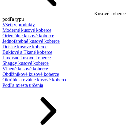
Kusové koberce
podľa typu
Všetky produkty
Moderné kusové koberce
Orientálne kusové koberce
Jednofarebné kusové koberce
Detské kusové koberce
Buklové a Tkané koberce
Luxusné kusové koberce
Shaggy kusové koberce
Vlnené kusové koberce
Obdĺžnikové kusové koberce
Okrúhle a oválne kusové koberce
Podľa miesta určenia