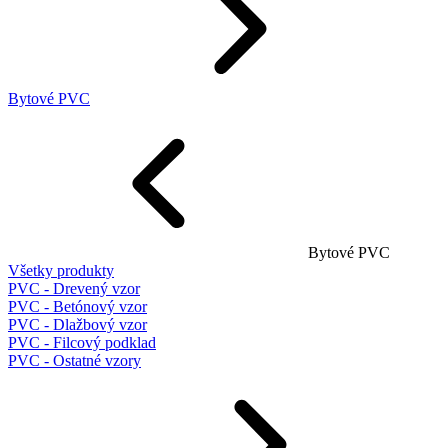
Bytové PVC
Bytové PVC
Všetky produkty
PVC - Drevený vzor
PVC - Betónový vzor
PVC - Dlažbový vzor
PVC - Filcový podklad
PVC - Ostatné vzory