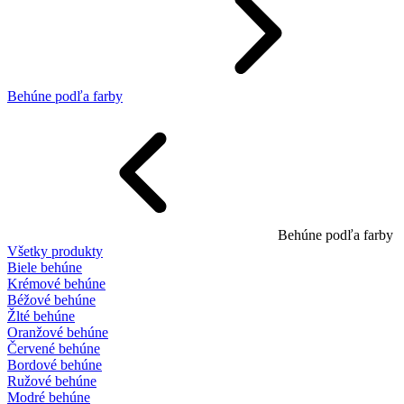
Behúne podľa farby
Behúne podľa farby
Všetky produkty
Biele behúne
Krémové behúne
Béžové behúne
Žlté behúne
Oranžové behúne
Červené behúne
Bordové behúne
Ružové behúne
Modré behúne