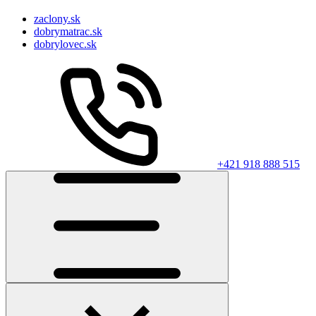
zaclony.sk
dobrymatrac.sk
dobrylovec.sk
+421 918 888 515