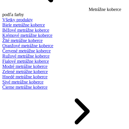
Metrážne koberce
podľa farby
Všetky produkty
Biele metrážne koberce
Béžové metrážne koberce
Krémové metrážne koberce
Žlté metrážne koberce
Oranžové metrážne koberce
Červené metrážne koberce
Ružové metrážne koberce
Fialové metrážne koberce
Modré metrážne koberce
Zelené metrážne koberce
Hnedé metrážne koberce
Sivé metrážne koberce
Čierne metrážne koberce