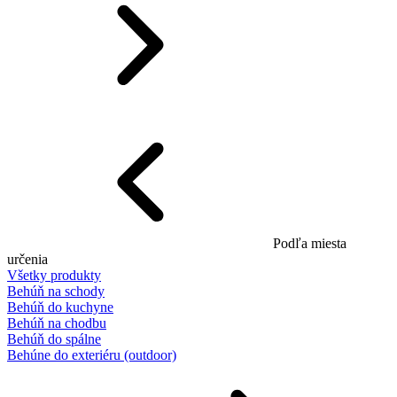
Podľa miesta
určenia
Všetky produkty
Behúň na schody
Behúň do kuchyne
Behúň na chodbu
Behúň do spálne
Behúne do exteriéru (outdoor)