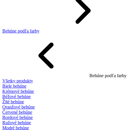
Behúne podľa farby
Behúne podľa farby
Všetky produkty
Biele behúne
Krémové behúne
Béžové behúne
Žlté behúne
Oranžové behúne
Červené behúne
Bordové behúne
Ružové behúne
Modré behúne