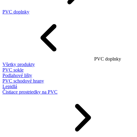
PVC doplnky
PVC doplnky
Všetky produkty
PVC sokle
Podlahové lišty
PVC schodové hrany
Lepidlá
Čistiace prostriedky na PVC