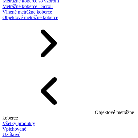
Metrážne koberce so vzorom
Metrážne koberce - Scroll
Vlnené metrážne koberce
Objektové metrážne koberce
Objektové metrážne
koberce
Všetky produkty
Vpichované
Uzlíkové