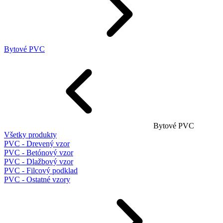
Bytové PVC
Bytové PVC
Všetky produkty
PVC - Drevený vzor
PVC - Betónový vzor
PVC - Dlažbový vzor
PVC - Filcový podklad
PVC - Ostatné vzory