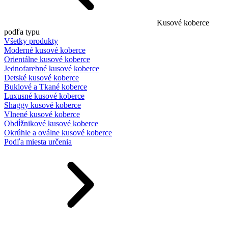
Kusové koberce
podľa typu
Všetky produkty
Moderné kusové koberce
Orientálne kusové koberce
Jednofarebné kusové koberce
Detské kusové koberce
Buklové a Tkané koberce
Luxusné kusové koberce
Shaggy kusové koberce
Vlnené kusové koberce
Obdĺžnikové kusové koberce
Okrúhle a oválne kusové koberce
Podľa miesta určenia