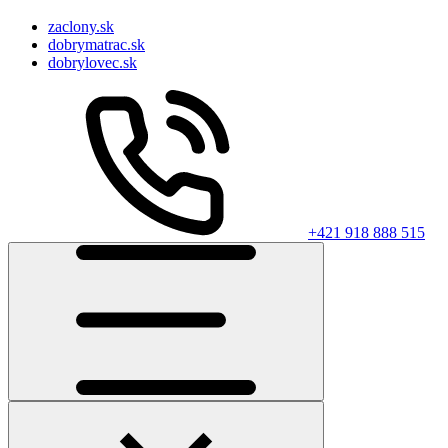
zaclony.sk
dobrymatrac.sk
dobrylovec.sk
+421 918 888 515