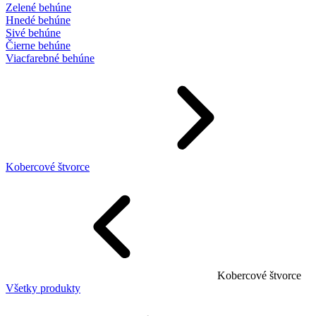
Zelené behúne
Hnedé behúne
Sivé behúne
Čierne behúne
Viacfarebné behúne
Kobercové štvorce
Kobercové štvorce
Všetky produkty