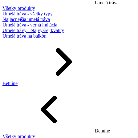
Umelá tráva
Všetky produkty
Umelá tráva - všetky typy
Najlacnejšia umelá tráva
Umelá tráva - verná imitácia
Umele trávy - Najvyššej kvality
Umelá tráva na balkón
Behúne
Behúne
Všetky produkty