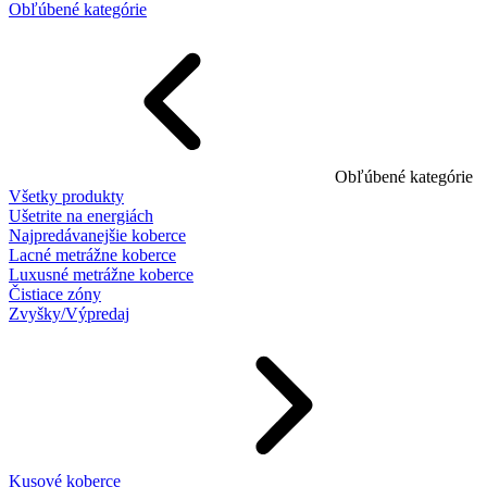
Obľúbené kategórie
Obľúbené kategórie
Všetky produkty
Ušetrite na energiách
Najpredávanejšie koberce
Lacné metrážne koberce
Luxusné metrážne koberce
Čistiace zóny
Zvyšky/Výpredaj
Kusové koberce