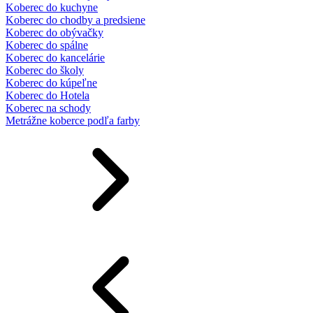
Koberec do kuchyne
Koberec do chodby a predsiene
Koberec do obývačky
Koberec do spálne
Koberec do kancelárie
Koberec do školy
Koberec do kúpeľne
Koberec do Hotela
Koberec na schody
Metrážne koberce podľa farby