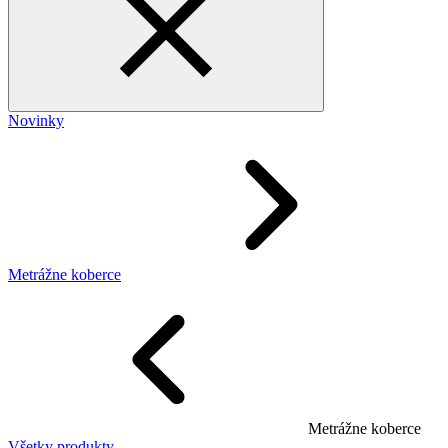
Novinky
Metrážne koberce
Metrážne koberce
Všetky produkty