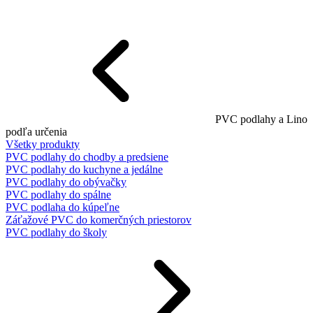
PVC podlahy a Lino
podľa určenia
Všetky produkty
PVC podlahy do chodby a predsiene
PVC podlahy do kuchyne a jedálne
PVC podlahy do obývačky
PVC podlahy do spálne
PVC podlaha do kúpeľne
Záťažové PVC do komerčných priestorov
PVC podlahy do školy