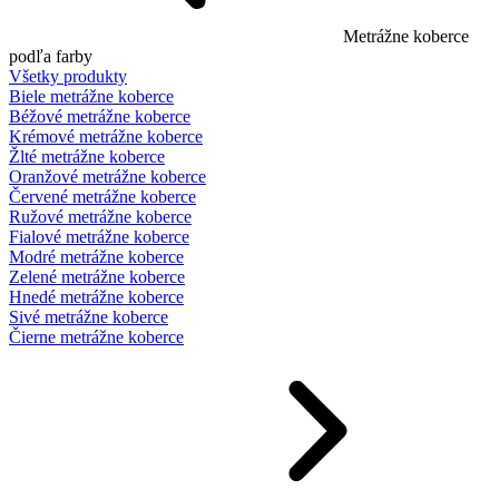
Metrážne koberce
podľa farby
Všetky produkty
Biele metrážne koberce
Béžové metrážne koberce
Krémové metrážne koberce
Žlté metrážne koberce
Oranžové metrážne koberce
Červené metrážne koberce
Ružové metrážne koberce
Fialové metrážne koberce
Modré metrážne koberce
Zelené metrážne koberce
Hnedé metrážne koberce
Sivé metrážne koberce
Čierne metrážne koberce