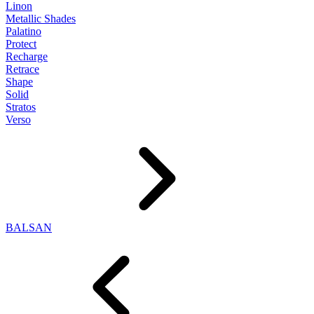
Linon
Metallic Shades
Palatino
Protect
Recharge
Retrace
Shape
Solid
Stratos
Verso
BALSAN