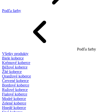
Podľa farby
Podľa farby
Všetky produkty
Biele koberce
Krémové koberce
Béžové koberce
Žlté koberce
Oranžové koberce
Červené koberce
Bordové koberce
Ružové koberce
Fialové koberce
Modré koberce
Zelené koberce
Hnedé koberce