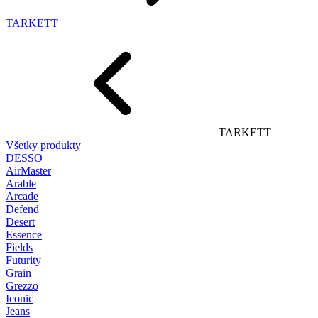
TARKETT
TARKETT
Všetky produkty
DESSO
AirMaster
Arable
Arcade
Defend
Desert
Essence
Fields
Futurity
Grain
Grezzo
Iconic
Jeans