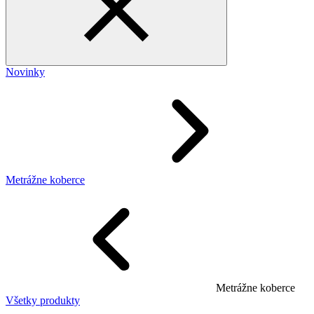
Novinky
Metrážne koberce
Metrážne koberce
Všetky produkty