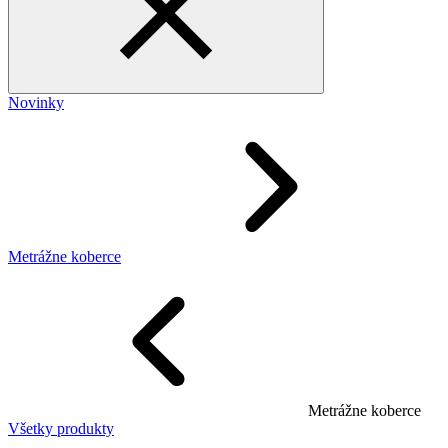
Novinky
Metrážne koberce
Metrážne koberce
Všetky produkty