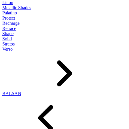
Linon
Metallic Shades
Palatino
Protect
Recharge
Retrace
Shape
Solid
Stratos
Verso
BALSAN