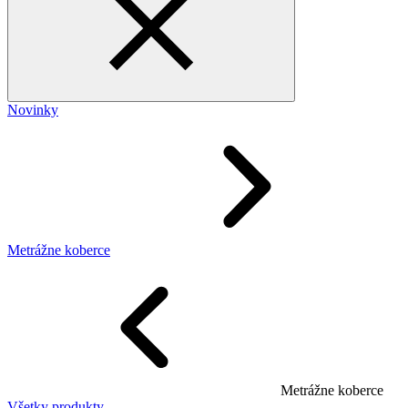
Novinky
Metrážne koberce
Metrážne koberce
Všetky produkty