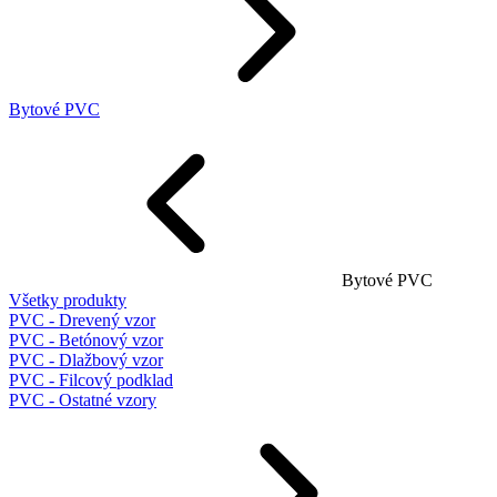
Bytové PVC
Bytové PVC
Všetky produkty
PVC - Drevený vzor
PVC - Betónový vzor
PVC - Dlažbový vzor
PVC - Filcový podklad
PVC - Ostatné vzory