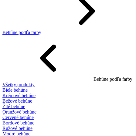
Behúne podľa farby
Behúne podľa farby
Všetky produkty
Biele behúne
Krémové behúne
Béžové behúne
Žlté behúne
Oranžové behúne
Červené behúne
Bordové behúne
Ružové behúne
Modré behúne