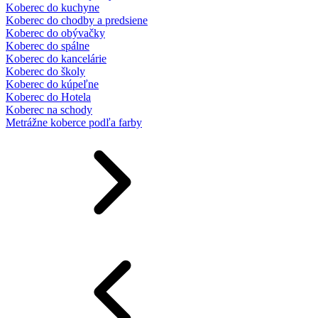
Koberec do kuchyne
Koberec do chodby a predsiene
Koberec do obývačky
Koberec do spálne
Koberec do kancelárie
Koberec do školy
Koberec do kúpeľne
Koberec do Hotela
Koberec na schody
Metrážne koberce podľa farby