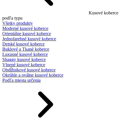
Kusové koberce
podľa typu
Všetky produkty
Moderné kusové koberce
Orientálne kusové koberce
Jednofarebné kusové koberce
Detské kusové koberce
Buklové a Tkané koberce
Luxusné kusové koberce
Shaggy kusové koberce
Vlnené kusové koberce
Obdĺžnikové kusové koberce
Okrúhle a oválne kusové koberce
Podľa miesta určenia