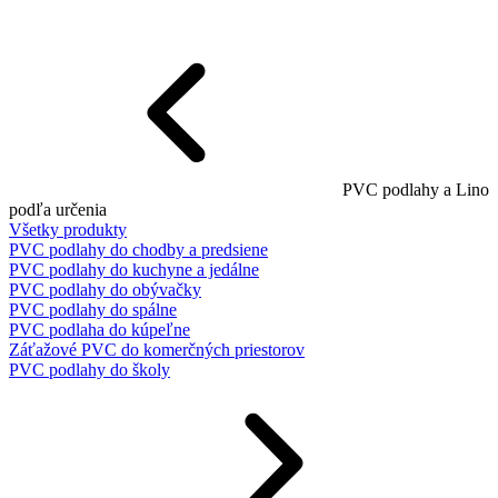
PVC podlahy a Lino
podľa určenia
Všetky produkty
PVC podlahy do chodby a predsiene
PVC podlahy do kuchyne a jedálne
PVC podlahy do obývačky
PVC podlahy do spálne
PVC podlaha do kúpeľne
Záťažové PVC do komerčných priestorov
PVC podlahy do školy