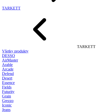
TARKETT
TARKETT
Všetky produkty
DESSO
AirMaster
Arable
Arcade
Defend
Desert
Essence
Fields
Futurity
Grain
Grezzo
Iconic
Jeans