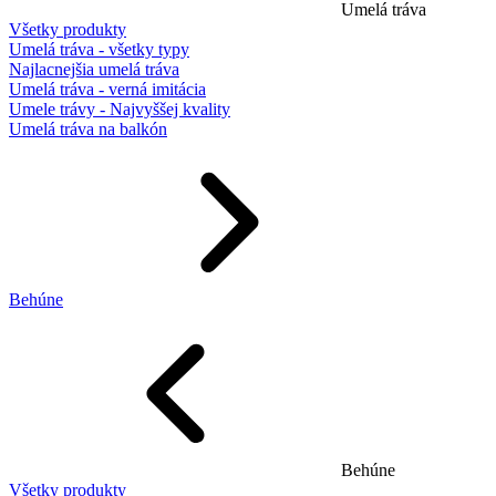
Umelá tráva
Všetky produkty
Umelá tráva - všetky typy
Najlacnejšia umelá tráva
Umelá tráva - verná imitácia
Umele trávy - Najvyššej kvality
Umelá tráva na balkón
Behúne
Behúne
Všetky produkty