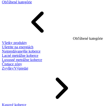
Obľúbené kategórie
Obľúbené kategórie
Všetky produkty
Ušetrite na energiách
Najpredávanejšie koberce
Lacné metrážne koberce
Luxusné metrážne koberce
Čistiace zóny
Zvyšky/Výpredaj
Kusové koberce