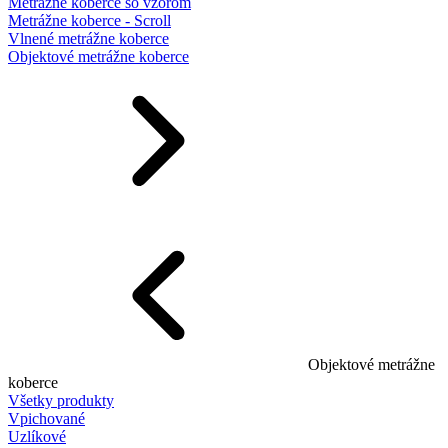
Metrážne koberce so vzorom
Metrážne koberce - Scroll
Vlnené metrážne koberce
Objektové metrážne koberce
Objektové metrážne
koberce
Všetky produkty
Vpichované
Uzlíkové