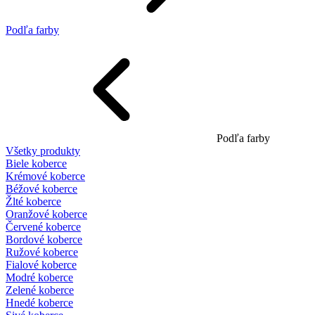
Podľa farby
Podľa farby
Všetky produkty
Biele koberce
Krémové koberce
Béžové koberce
Žlté koberce
Oranžové koberce
Červené koberce
Bordové koberce
Ružové koberce
Fialové koberce
Modré koberce
Zelené koberce
Hnedé koberce