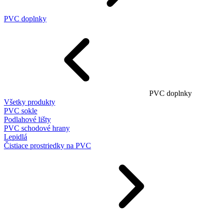
PVC doplnky
PVC doplnky
Všetky produkty
PVC sokle
Podlahové lišty
PVC schodové hrany
Lepidlá
Čistiace prostriedky na PVC