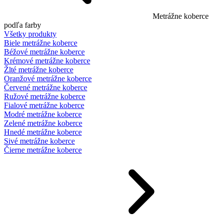
Metrážne koberce
podľa farby
Všetky produkty
Biele metrážne koberce
Béžové metrážne koberce
Krémové metrážne koberce
Žlté metrážne koberce
Oranžové metrážne koberce
Červené metrážne koberce
Ružové metrážne koberce
Fialové metrážne koberce
Modré metrážne koberce
Zelené metrážne koberce
Hnedé metrážne koberce
Sivé metrážne koberce
Čierne metrážne koberce