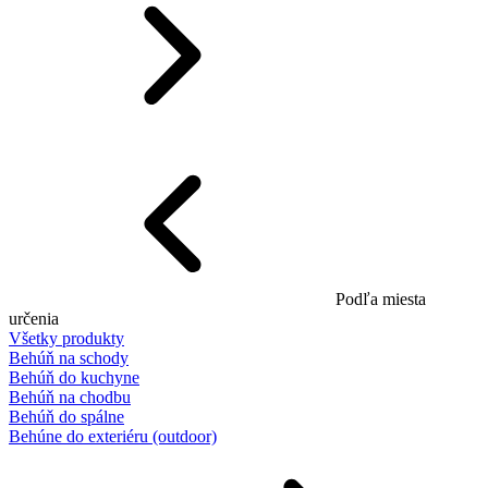
Podľa miesta
určenia
Všetky produkty
Behúň na schody
Behúň do kuchyne
Behúň na chodbu
Behúň do spálne
Behúne do exteriéru (outdoor)