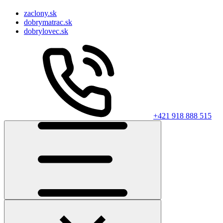
zaclony.sk
dobrymatrac.sk
dobrylovec.sk
+421 918 888 515