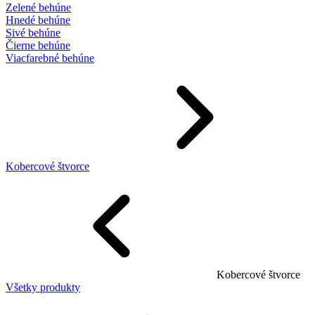
Zelené behúne
Hnedé behúne
Sivé behúne
Čierne behúne
Viacfarebné behúne
Kobercové štvorce
Kobercové štvorce
Všetky produkty