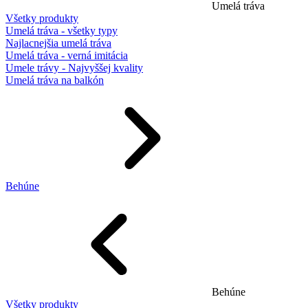
Umelá tráva
Všetky produkty
Umelá tráva - všetky typy
Najlacnejšia umelá tráva
Umelá tráva - verná imitácia
Umele trávy - Najvyššej kvality
Umelá tráva na balkón
Behúne
Behúne
Všetky produkty