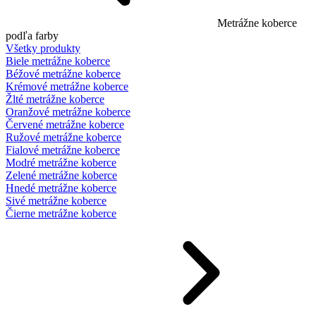
Metrážne koberce
podľa farby
Všetky produkty
Biele metrážne koberce
Béžové metrážne koberce
Krémové metrážne koberce
Žlté metrážne koberce
Oranžové metrážne koberce
Červené metrážne koberce
Ružové metrážne koberce
Fialové metrážne koberce
Modré metrážne koberce
Zelené metrážne koberce
Hnedé metrážne koberce
Sivé metrážne koberce
Čierne metrážne koberce