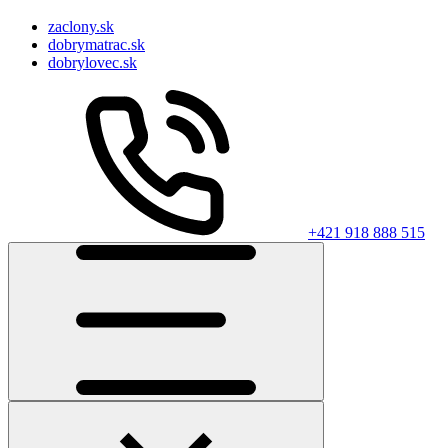
zaclony.sk
dobrymatrac.sk
dobrylovec.sk
+421 918 888 515