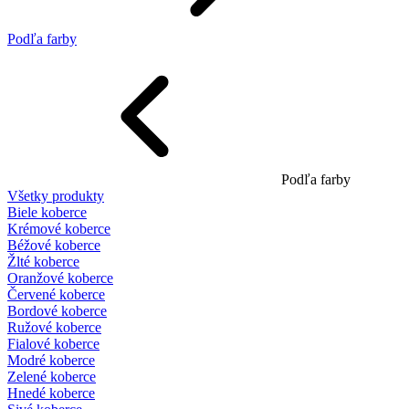
Podľa farby
Podľa farby
Všetky produkty
Biele koberce
Krémové koberce
Béžové koberce
Žlté koberce
Oranžové koberce
Červené koberce
Bordové koberce
Ružové koberce
Fialové koberce
Modré koberce
Zelené koberce
Hnedé koberce