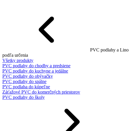
PVC podlahy a Lino
podľa určenia
Všetky produkty
PVC podlahy do chodby a predsiene
PVC podlahy do kuchyne a jedálne
PVC podlahy do obývačky
PVC podlahy do spálne
PVC podlaha do kúpeľne
Záťažové PVC do komerčných priestorov
PVC podlahy do školy