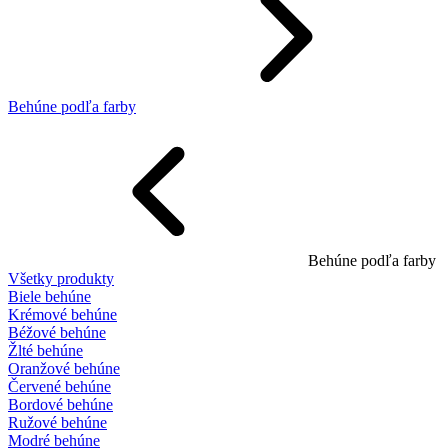
Behúne podľa farby
Behúne podľa farby
Všetky produkty
Biele behúne
Krémové behúne
Béžové behúne
Žlté behúne
Oranžové behúne
Červené behúne
Bordové behúne
Ružové behúne
Modré behúne