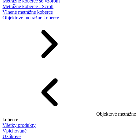
Metrážne koberce so vzorom
Metrážne koberce - Scroll
Vlnené metrážne koberce
Objektové metrážne koberce
Objektové metrážne
koberce
Všetky produkty
Vpichované
Uzlíkové