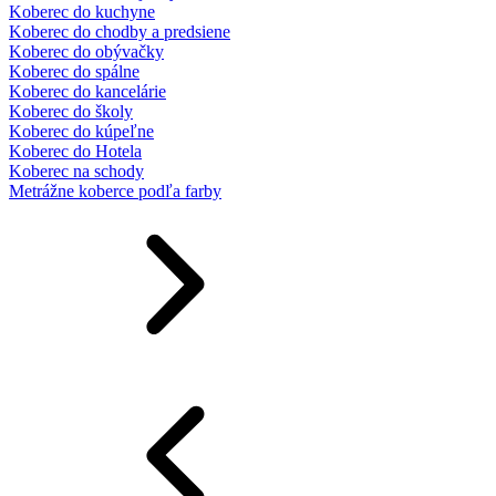
Koberec do kuchyne
Koberec do chodby a predsiene
Koberec do obývačky
Koberec do spálne
Koberec do kancelárie
Koberec do školy
Koberec do kúpeľne
Koberec do Hotela
Koberec na schody
Metrážne koberce podľa farby