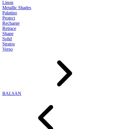
Linon
Metallic Shades
Palatino
Protect
Recharge
Retrace
Shape
Solid
Stratos
Verso
BALSAN