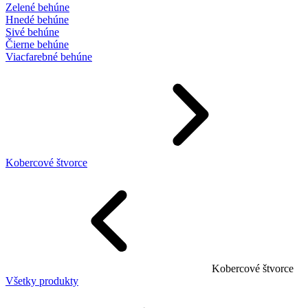
Zelené behúne
Hnedé behúne
Sivé behúne
Čierne behúne
Viacfarebné behúne
Kobercové štvorce
Kobercové štvorce
Všetky produkty