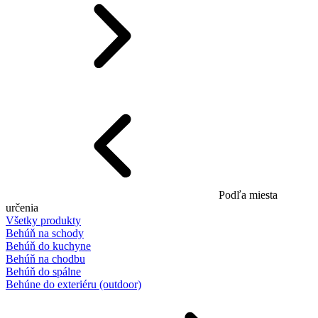
Podľa miesta
určenia
Všetky produkty
Behúň na schody
Behúň do kuchyne
Behúň na chodbu
Behúň do spálne
Behúne do exteriéru (outdoor)