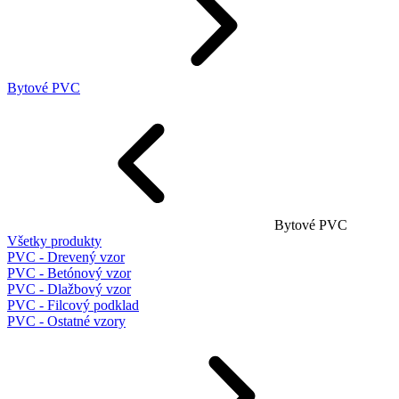
Bytové PVC
Bytové PVC
Všetky produkty
PVC - Drevený vzor
PVC - Betónový vzor
PVC - Dlažbový vzor
PVC - Filcový podklad
PVC - Ostatné vzory