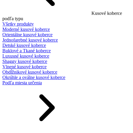
Kusové koberce
podľa typu
Všetky produkty
Moderné kusové koberce
Orientálne kusové koberce
Jednofarebné kusové koberce
Detské kusové koberce
Buklové a Tkané koberce
Luxusné kusové koberce
Shaggy kusové koberce
Vlnené kusové koberce
Obdĺžnikové kusové koberce
Okrúhle a oválne kusové koberce
Podľa miesta určenia