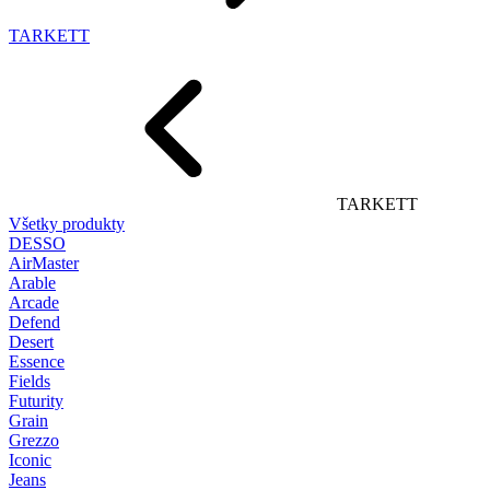
TARKETT
TARKETT
Všetky produkty
DESSO
AirMaster
Arable
Arcade
Defend
Desert
Essence
Fields
Futurity
Grain
Grezzo
Iconic
Jeans