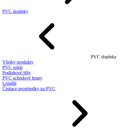
PVC doplnky
PVC doplnky
Všetky produkty
PVC sokle
Podlahové lišty
PVC schodové hrany
Lepidlá
Čistiace prostriedky na PVC