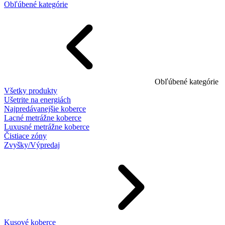
Obľúbené kategórie
Obľúbené kategórie
Všetky produkty
Ušetrite na energiách
Najpredávanejšie koberce
Lacné metrážne koberce
Luxusné metrážne koberce
Čistiace zóny
Zvyšky/Výpredaj
Kusové koberce