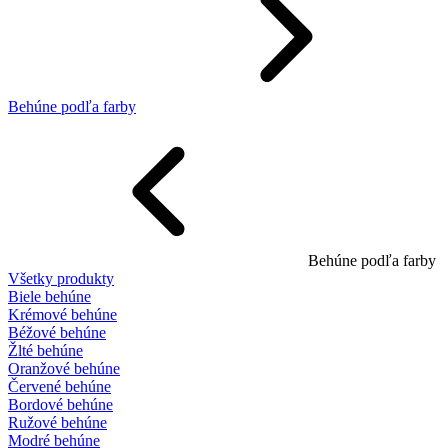
Behúne podľa farby
Behúne podľa farby
Všetky produkty
Biele behúne
Krémové behúne
Béžové behúne
Žlté behúne
Oranžové behúne
Červené behúne
Bordové behúne
Ružové behúne
Modré behúne