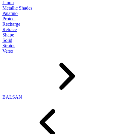
Linon
Metallic Shades
Palatino
Protect
Recharge
Retrace
Shape
Solid
Stratos
Verso
BALSAN