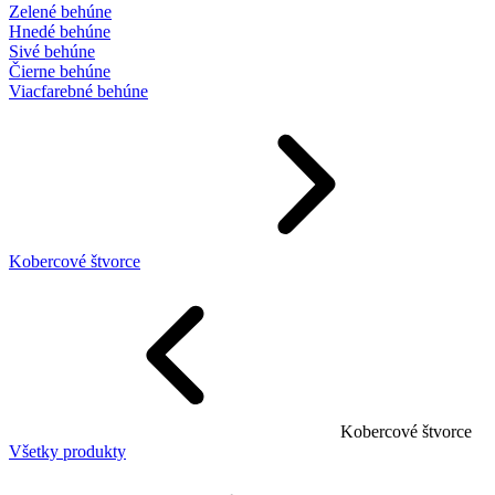
Zelené behúne
Hnedé behúne
Sivé behúne
Čierne behúne
Viacfarebné behúne
Kobercové štvorce
Kobercové štvorce
Všetky produkty