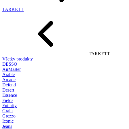
TARKETT
TARKETT
Všetky produkty
DESSO
AirMaster
Arable
Arcade
Defend
Desert
Essence
Fields
Futurity
Grain
Grezzo
Iconic
Jeans