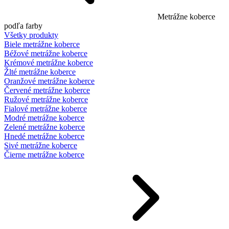
Metrážne koberce
podľa farby
Všetky produkty
Biele metrážne koberce
Béžové metrážne koberce
Krémové metrážne koberce
Žlté metrážne koberce
Oranžové metrážne koberce
Červené metrážne koberce
Ružové metrážne koberce
Fialové metrážne koberce
Modré metrážne koberce
Zelené metrážne koberce
Hnedé metrážne koberce
Sivé metrážne koberce
Čierne metrážne koberce