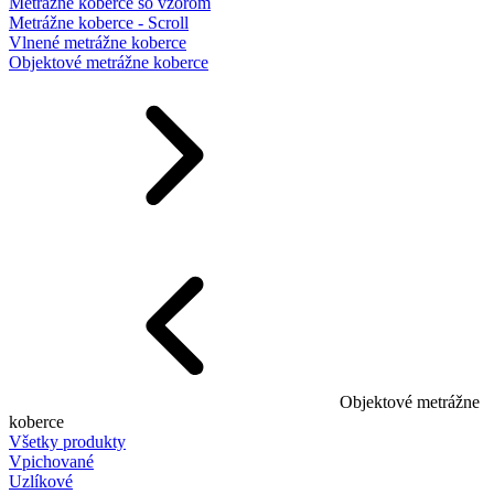
Metrážne koberce so vzorom
Metrážne koberce - Scroll
Vlnené metrážne koberce
Objektové metrážne koberce
Objektové metrážne
koberce
Všetky produkty
Vpichované
Uzlíkové