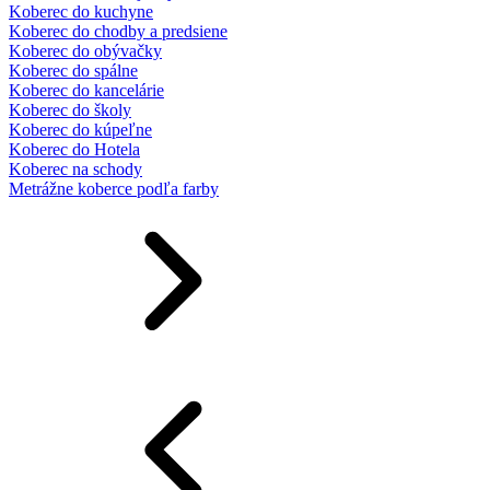
Koberec do kuchyne
Koberec do chodby a predsiene
Koberec do obývačky
Koberec do spálne
Koberec do kancelárie
Koberec do školy
Koberec do kúpeľne
Koberec do Hotela
Koberec na schody
Metrážne koberce podľa farby