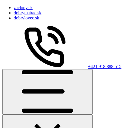
zaclony.sk
dobrymatrac.sk
dobrylovec.sk
+421 918 888 515