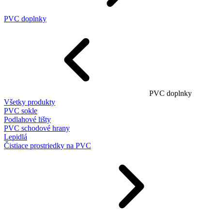
PVC doplnky
PVC doplnky
Všetky produkty
PVC sokle
Podlahové lišty
PVC schodové hrany
Lepidlá
Čistiace prostriedky na PVC