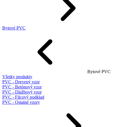
Bytové PVC
Bytové PVC
Všetky produkty
PVC - Drevený vzor
PVC - Betónový vzor
PVC - Dlažbový vzor
PVC - Filcový podklad
PVC - Ostatné vzory