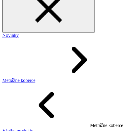
Novinky
Metrážne koberce
Metrážne koberce
Všetky produkty