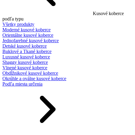
Kusové koberce
podľa typu
Všetky produkty
Moderné kusové koberce
Orientálne kusové koberce
Jednofarebné kusové koberce
Detské kusové koberce
Buklové a Tkané koberce
Luxusné kusové koberce
Shaggy kusové koberce
Vlnené kusové koberce
Obdĺžnikové kusové koberce
Okrúhle a oválne kusové koberce
Podľa miesta určenia