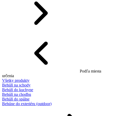
Podľa miesta
určenia
Všetky produkty
Behúň na schody
Behúň do kuchyne
Behúň na chodbu
Behúň do spálne
Behúne do exteriéru (outdoor)