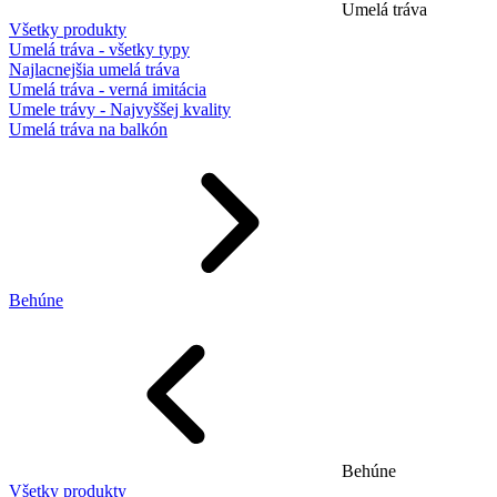
Umelá tráva
Všetky produkty
Umelá tráva - všetky typy
Najlacnejšia umelá tráva
Umelá tráva - verná imitácia
Umele trávy - Najvyššej kvality
Umelá tráva na balkón
Behúne
Behúne
Všetky produkty