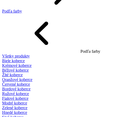
Podľa farby
Podľa farby
Všetky produkty
Biele koberce
Krémové koberce
Béžové koberce
Žlté koberce
Oranžové koberce
Červené koberce
Bordové koberce
Ružové koberce
Fialové koberce
Modré koberce
Zelené koberce
Hnedé koberce