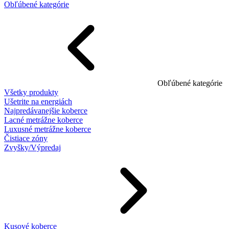
Obľúbené kategórie
Obľúbené kategórie
Všetky produkty
Ušetrite na energiách
Najpredávanejšie koberce
Lacné metrážne koberce
Luxusné metrážne koberce
Čistiace zóny
Zvyšky/Výpredaj
Kusové koberce