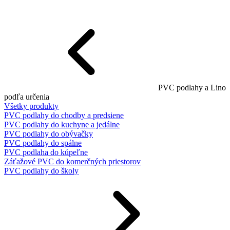
PVC podlahy a Lino
podľa určenia
Všetky produkty
PVC podlahy do chodby a predsiene
PVC podlahy do kuchyne a jedálne
PVC podlahy do obývačky
PVC podlahy do spálne
PVC podlaha do kúpeľne
Záťažové PVC do komerčných priestorov
PVC podlahy do školy