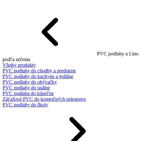
PVC podlahy a Lino
podľa určenia
Všetky produkty
PVC podlahy do chodby a predsiene
PVC podlahy do kuchyne a jedálne
PVC podlahy do obývačky
PVC podlahy do spálne
PVC podlaha do kúpeľne
Záťažové PVC do komerčných priestorov
PVC podlahy do školy