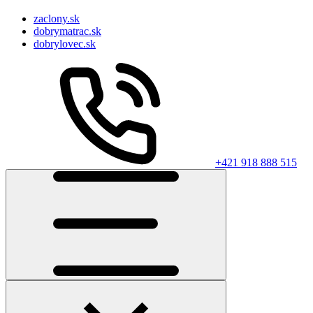
zaclony.sk
dobrymatrac.sk
dobrylovec.sk
+421 918 888 515