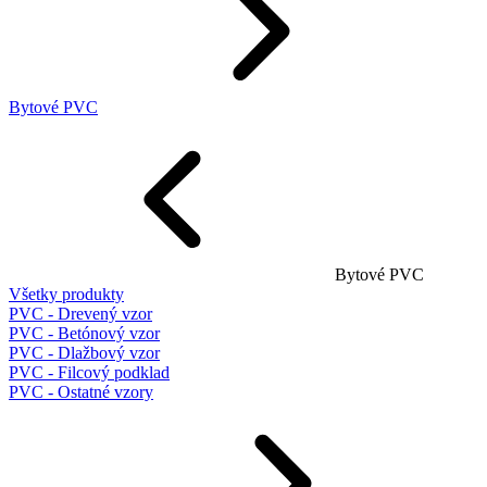
Bytové PVC
Bytové PVC
Všetky produkty
PVC - Drevený vzor
PVC - Betónový vzor
PVC - Dlažbový vzor
PVC - Filcový podklad
PVC - Ostatné vzory