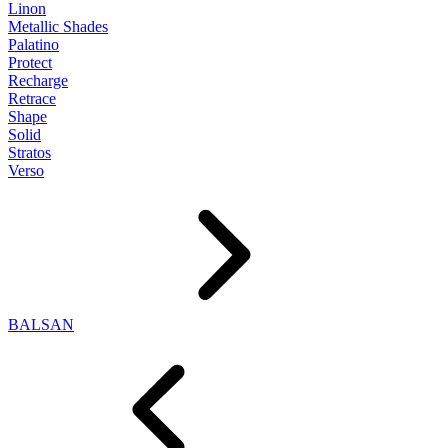
Linon
Metallic Shades
Palatino
Protect
Recharge
Retrace
Shape
Solid
Stratos
Verso
BALSAN