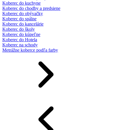
Koberec do kuchyne
Koberec do chodby a predsiene
Koberec do obývačky
Koberec do spálne
Koberec do kancelárie
Koberec do školy
Koberec do kúpeľne
Koberec do Hotela
Koberec na schody
Metrážne koberce podľa farby