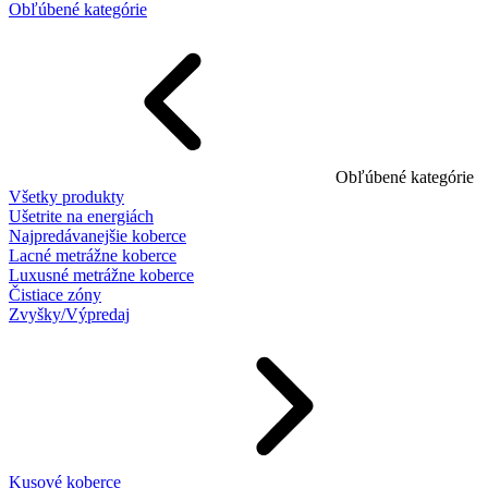
Obľúbené kategórie
Obľúbené kategórie
Všetky produkty
Ušetrite na energiách
Najpredávanejšie koberce
Lacné metrážne koberce
Luxusné metrážne koberce
Čistiace zóny
Zvyšky/Výpredaj
Kusové koberce