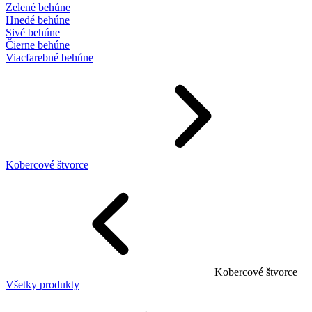
Zelené behúne
Hnedé behúne
Sivé behúne
Čierne behúne
Viacfarebné behúne
Kobercové štvorce
Kobercové štvorce
Všetky produkty