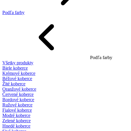
Podľa farby
Podľa farby
Všetky produkty
Biele koberce
Krémové koberce
Béžové koberce
Žlté koberce
Oranžové koberce
Červené koberce
Bordové koberce
Ružové koberce
Fialové koberce
Modré koberce
Zelené koberce
Hnedé koberce