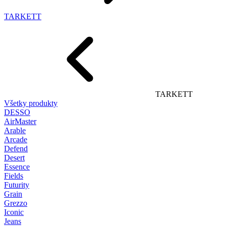
TARKETT
TARKETT
Všetky produkty
DESSO
AirMaster
Arable
Arcade
Defend
Desert
Essence
Fields
Futurity
Grain
Grezzo
Iconic
Jeans