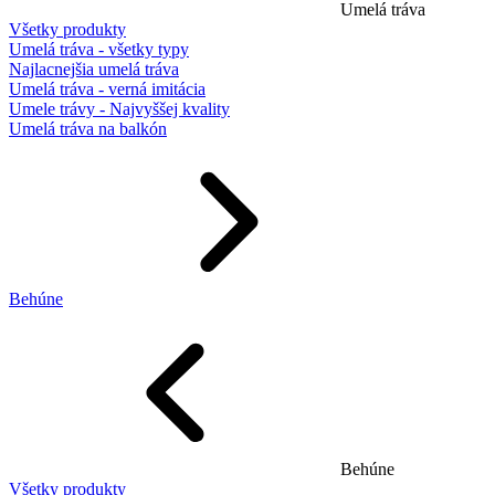
Umelá tráva
Všetky produkty
Umelá tráva - všetky typy
Najlacnejšia umelá tráva
Umelá tráva - verná imitácia
Umele trávy - Najvyššej kvality
Umelá tráva na balkón
Behúne
Behúne
Všetky produkty