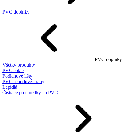
PVC doplnky
PVC doplnky
Všetky produkty
PVC sokle
Podlahové lišty
PVC schodové hrany
Lepidlá
Čistiace prostriedky na PVC