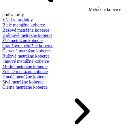
Metrážne koberce
podľa farby
Všetky produkty
Biele metrážne koberce
Béžové metrážne koberce
Krémové metrážne koberce
Žlté metrážne koberce
Oranžové metrážne koberce
Červené metrážne koberce
Ružové metrážne koberce
Fialové metrážne koberce
Modré metrážne koberce
Zelené metrážne koberce
Hnedé metrážne koberce
Sivé metrážne koberce
Čierne metrážne koberce