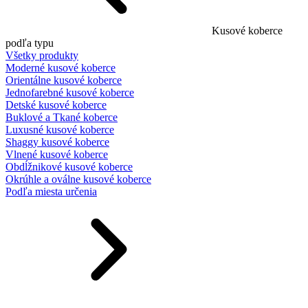
Kusové koberce
podľa typu
Všetky produkty
Moderné kusové koberce
Orientálne kusové koberce
Jednofarebné kusové koberce
Detské kusové koberce
Buklové a Tkané koberce
Luxusné kusové koberce
Shaggy kusové koberce
Vlnené kusové koberce
Obdĺžnikové kusové koberce
Okrúhle a oválne kusové koberce
Podľa miesta určenia