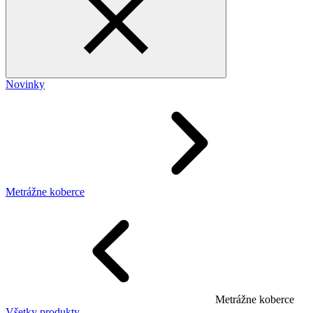
Novinky
Metrážne koberce
Metrážne koberce
Všetky produkty