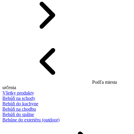
Podľa miesta
určenia
Všetky produkty
Behúň na schody
Behúň do kuchyne
Behúň na chodbu
Behúň do spálne
Behúne do exteriéru (outdoor)