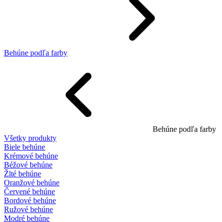
Behúne podľa farby
Behúne podľa farby
Všetky produkty
Biele behúne
Krémové behúne
Béžové behúne
Žlté behúne
Oranžové behúne
Červené behúne
Bordové behúne
Ružové behúne
Modré behúne