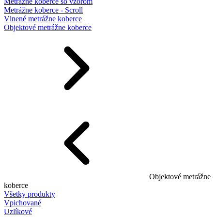
Metrážne koberce so vzorom
Metrážne koberce - Scroll
Vlnené metrážne koberce
Objektové metrážne koberce
Objektové metrážne
koberce
Všetky produkty
Vpichované
Uzlíkové