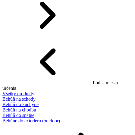
Podľa miesta
určenia
Všetky produkty
Behúň na schody
Behúň do kuchyne
Behúň na chodbu
Behúň do spálne
Behúne do exteriéru (outdoor)