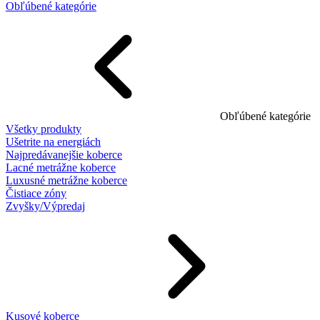
Obľúbené kategórie
Obľúbené kategórie
Všetky produkty
Ušetrite na energiách
Najpredávanejšie koberce
Lacné metrážne koberce
Luxusné metrážne koberce
Čistiace zóny
Zvyšky/Výpredaj
Kusové koberce