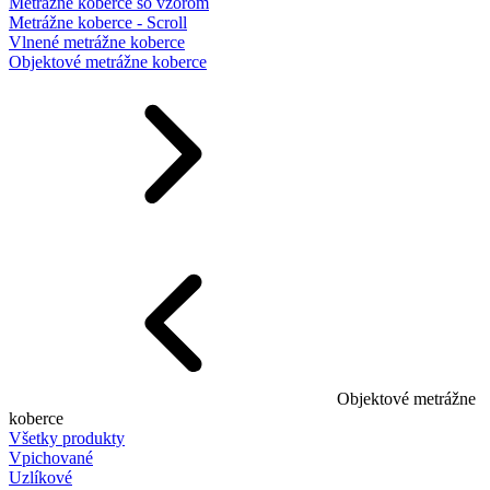
Metrážne koberce so vzorom
Metrážne koberce - Scroll
Vlnené metrážne koberce
Objektové metrážne koberce
Objektové metrážne
koberce
Všetky produkty
Vpichované
Uzlíkové