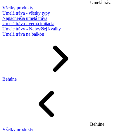
Umelá tráva
Všetky produkty
Umelá tráva - všetky typy
Najlacnejšia umelá tráva
Umelá tráva - verná imitácia
Umele trávy - Najvyššej kvality
Umelá tráva na balkón
Behúne
Behúne
Všetky produkty