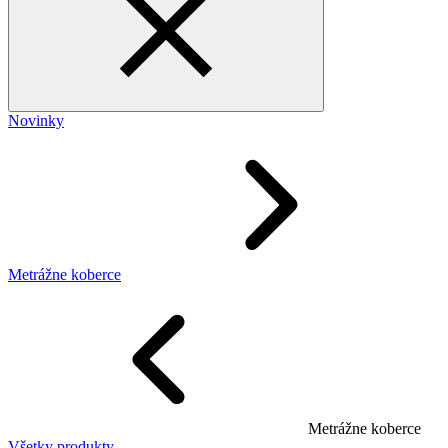
Novinky
Metrážne koberce
Metrážne koberce
Všetky produkty