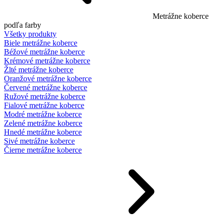
Metrážne koberce
podľa farby
Všetky produkty
Biele metrážne koberce
Béžové metrážne koberce
Krémové metrážne koberce
Žlté metrážne koberce
Oranžové metrážne koberce
Červené metrážne koberce
Ružové metrážne koberce
Fialové metrážne koberce
Modré metrážne koberce
Zelené metrážne koberce
Hnedé metrážne koberce
Sivé metrážne koberce
Čierne metrážne koberce