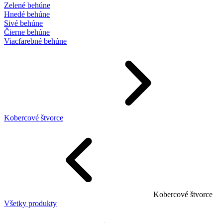
Zelené behúne
Hnedé behúne
Sivé behúne
Čierne behúne
Viacfarebné behúne
Kobercové štvorce
Kobercové štvorce
Všetky produkty