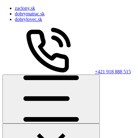
zaclony.sk
dobrymatrac.sk
dobrylovec.sk
+421 918 888 515