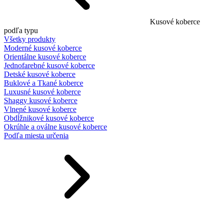
Kusové koberce
podľa typu
Všetky produkty
Moderné kusové koberce
Orientálne kusové koberce
Jednofarebné kusové koberce
Detské kusové koberce
Buklové a Tkané koberce
Luxusné kusové koberce
Shaggy kusové koberce
Vlnené kusové koberce
Obdĺžnikové kusové koberce
Okrúhle a oválne kusové koberce
Podľa miesta určenia