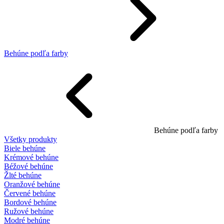
Behúne podľa farby
Behúne podľa farby
Všetky produkty
Biele behúne
Krémové behúne
Béžové behúne
Žlté behúne
Oranžové behúne
Červené behúne
Bordové behúne
Ružové behúne
Modré behúne