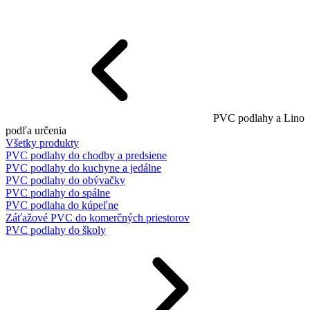
PVC podlahy a Lino
podľa určenia
Všetky produkty
PVC podlahy do chodby a predsiene
PVC podlahy do kuchyne a jedálne
PVC podlahy do obývačky
PVC podlahy do spálne
PVC podlaha do kúpeľne
Záťažové PVC do komerčných priestorov
PVC podlahy do školy