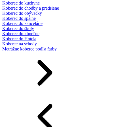
Koberec do kuchyne
Koberec do chodby a predsiene
Koberec do obývačky
Koberec do spálne
Koberec do kancelárie
Koberec do školy
Koberec do kúpeľne
Koberec do Hotela
Koberec na schody
Metrážne koberce podľa farby