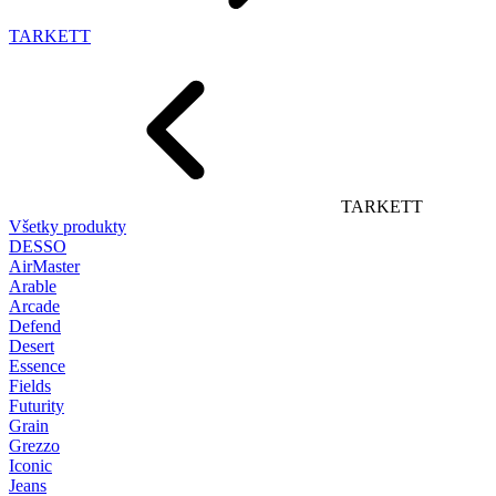
TARKETT
TARKETT
Všetky produkty
DESSO
AirMaster
Arable
Arcade
Defend
Desert
Essence
Fields
Futurity
Grain
Grezzo
Iconic
Jeans