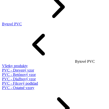
Bytové PVC
Bytové PVC
Všetky produkty
PVC - Drevený vzor
PVC - Betónový vzor
PVC - Dlažbový vzor
PVC - Filcový podklad
PVC - Ostatné vzory