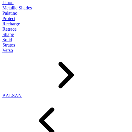
Linon
Metallic Shades
Palatino
Protect
Recharge
Retrace
Shape
Solid
Stratos
Verso
BALSAN