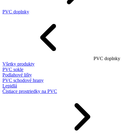
PVC doplnky
PVC doplnky
Všetky produkty
PVC sokle
Podlahové lišty
PVC schodové hrany
Lepidlá
Čistiace prostriedky na PVC