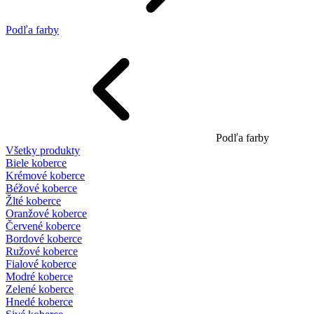
Podľa farby
Podľa farby
Všetky produkty
Biele koberce
Krémové koberce
Béžové koberce
Žlté koberce
Oranžové koberce
Červené koberce
Bordové koberce
Ružové koberce
Fialové koberce
Modré koberce
Zelené koberce
Hnedé koberce