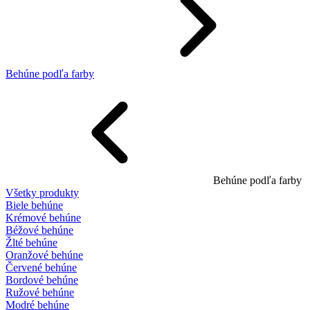
Behúne podľa farby
Behúne podľa farby
Všetky produkty
Biele behúne
Krémové behúne
Béžové behúne
Žlté behúne
Oranžové behúne
Červené behúne
Bordové behúne
Ružové behúne
Modré behúne