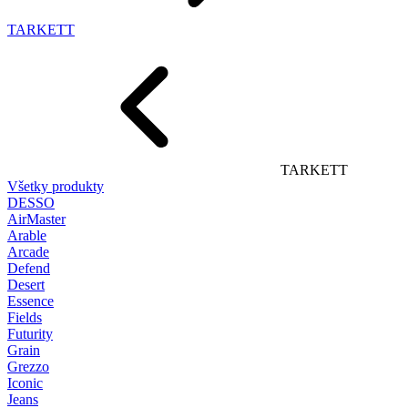
TARKETT
TARKETT
Všetky produkty
DESSO
AirMaster
Arable
Arcade
Defend
Desert
Essence
Fields
Futurity
Grain
Grezzo
Iconic
Jeans