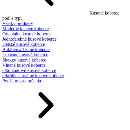
Kusové koberce
podľa typu
Všetky produkty
Moderné kusové koberce
Orientálne kusové koberce
Jednofarebné kusové koberce
Detské kusové koberce
Buklové a Tkané koberce
Luxusné kusové koberce
Shaggy kusové koberce
Vlnené kusové koberce
Obdĺžnikové kusové koberce
Okrúhle a oválne kusové koberce
Podľa miesta určenia