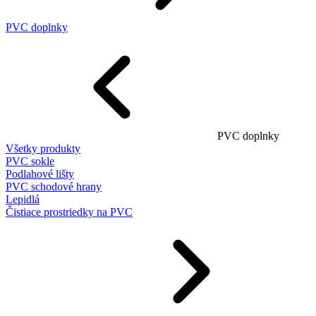
PVC doplnky
PVC doplnky
Všetky produkty
PVC sokle
Podlahové lišty
PVC schodové hrany
Lepidlá
Čistiace prostriedky na PVC