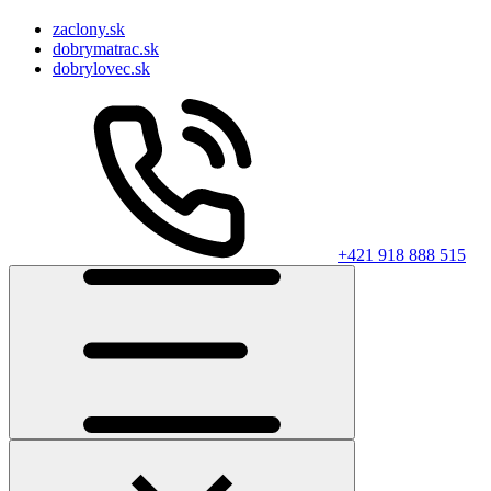
zaclony.sk
dobrymatrac.sk
dobrylovec.sk
+421 918 888 515