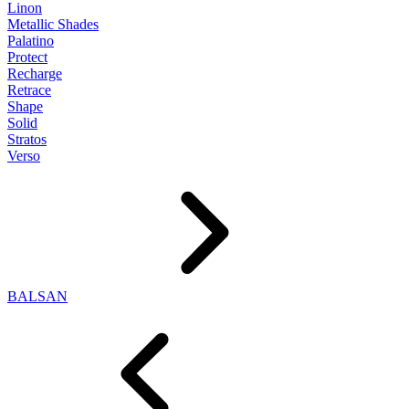
Linon
Metallic Shades
Palatino
Protect
Recharge
Retrace
Shape
Solid
Stratos
Verso
BALSAN