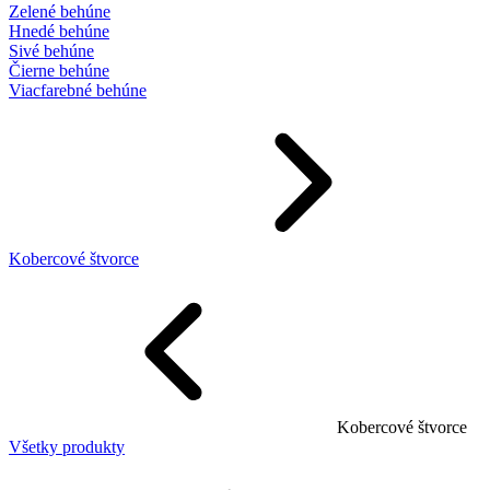
Zelené behúne
Hnedé behúne
Sivé behúne
Čierne behúne
Viacfarebné behúne
Kobercové štvorce
Kobercové štvorce
Všetky produkty