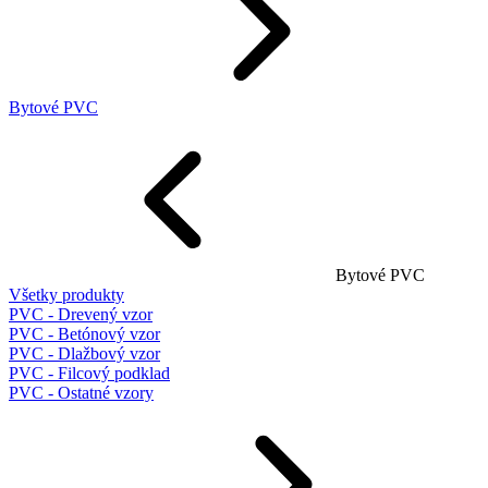
Bytové PVC
Bytové PVC
Všetky produkty
PVC - Drevený vzor
PVC - Betónový vzor
PVC - Dlažbový vzor
PVC - Filcový podklad
PVC - Ostatné vzory