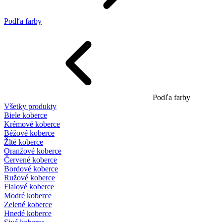
Podľa farby
Podľa farby
Všetky produkty
Biele koberce
Krémové koberce
Béžové koberce
Žlté koberce
Oranžové koberce
Červené koberce
Bordové koberce
Ružové koberce
Fialové koberce
Modré koberce
Zelené koberce
Hnedé koberce