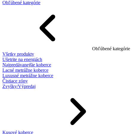
Obľúbené kategórie
Obľúbené kategórie
Všetky produkty
Ušetrite na energiách
Najpredávanejšie koberce
Lacné metrážne koberce
Luxusné metrážne koberce
Čistiace zóny
Zvyšky/Výpredaj
Kusové koberce