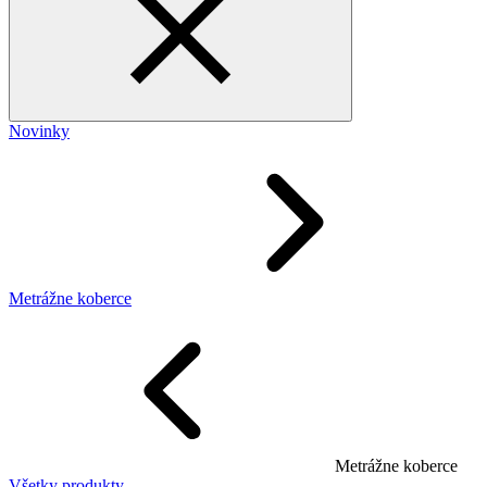
Novinky
Metrážne koberce
Metrážne koberce
Všetky produkty