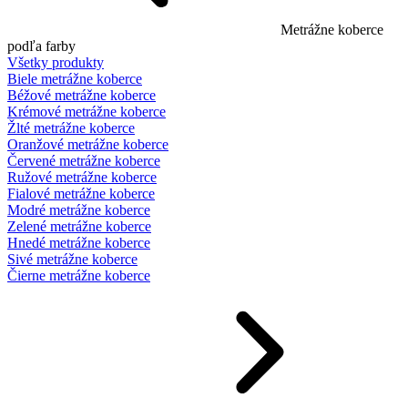
Metrážne koberce
podľa farby
Všetky produkty
Biele metrážne koberce
Béžové metrážne koberce
Krémové metrážne koberce
Žlté metrážne koberce
Oranžové metrážne koberce
Červené metrážne koberce
Ružové metrážne koberce
Fialové metrážne koberce
Modré metrážne koberce
Zelené metrážne koberce
Hnedé metrážne koberce
Sivé metrážne koberce
Čierne metrážne koberce