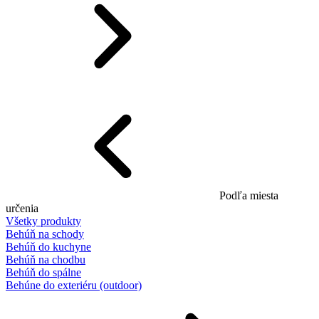
Podľa miesta
určenia
Všetky produkty
Behúň na schody
Behúň do kuchyne
Behúň na chodbu
Behúň do spálne
Behúne do exteriéru (outdoor)