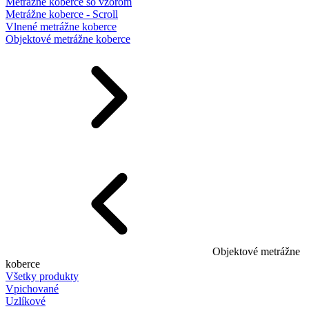
Metrážne koberce so vzorom
Metrážne koberce - Scroll
Vlnené metrážne koberce
Objektové metrážne koberce
Objektové metrážne
koberce
Všetky produkty
Vpichované
Uzlíkové