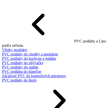
PVC podlahy a Lino
podľa určenia
Všetky produkty
PVC podlahy do chodby a predsiene
PVC podlahy do kuchyne a jedálne
PVC podlahy do obývačky
PVC podlahy do spálne
PVC podlaha do kúpeľne
Záťažové PVC do komerčných priestorov
PVC podlahy do školy