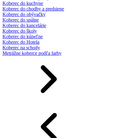
Koberec do kuchyne
Koberec do chodby a predsiene
Koberec do obývačky
Koberec do spálne
Koberec do kancelárie
Koberec do školy
Koberec do kúpeľne
Koberec do Hotela
Koberec na schody
Metrážne koberce podľa farby