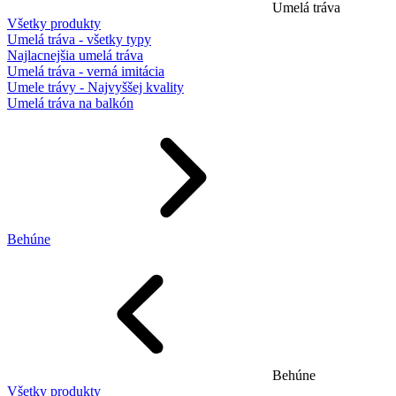
Umelá tráva
Všetky produkty
Umelá tráva - všetky typy
Najlacnejšia umelá tráva
Umelá tráva - verná imitácia
Umele trávy - Najvyššej kvality
Umelá tráva na balkón
Behúne
Behúne
Všetky produkty