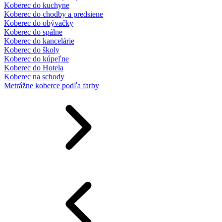
Koberec do kuchyne
Koberec do chodby a predsiene
Koberec do obývačky
Koberec do spálne
Koberec do kancelárie
Koberec do školy
Koberec do kúpeľne
Koberec do Hotela
Koberec na schody
Metrážne koberce podľa farby