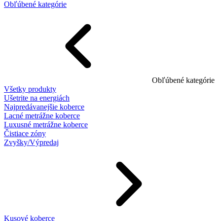
Obľúbené kategórie
Obľúbené kategórie
Všetky produkty
Ušetrite na energiách
Najpredávanejšie koberce
Lacné metrážne koberce
Luxusné metrážne koberce
Čistiace zóny
Zvyšky/Výpredaj
Kusové koberce