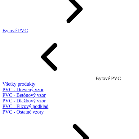
Bytové PVC
Bytové PVC
Všetky produkty
PVC - Drevený vzor
PVC - Betónový vzor
PVC - Dlažbový vzor
PVC - Filcový podklad
PVC - Ostatné vzory