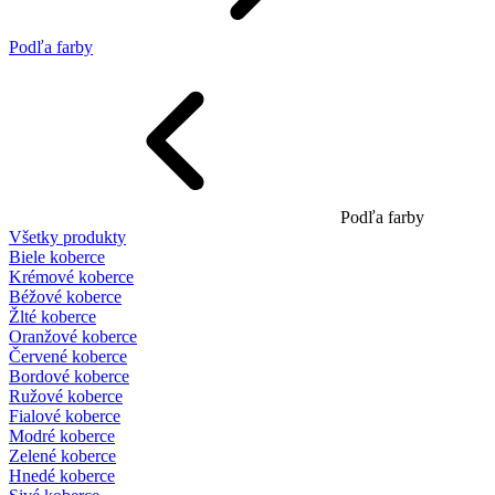
Podľa farby
Podľa farby
Všetky produkty
Biele koberce
Krémové koberce
Béžové koberce
Žlté koberce
Oranžové koberce
Červené koberce
Bordové koberce
Ružové koberce
Fialové koberce
Modré koberce
Zelené koberce
Hnedé koberce