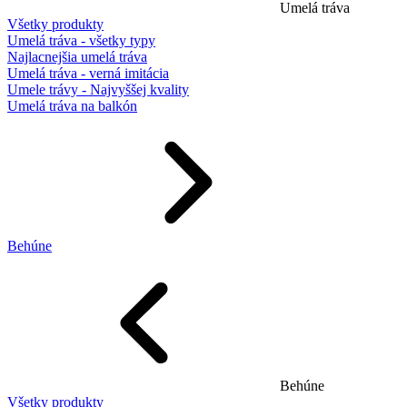
Umelá tráva
Všetky produkty
Umelá tráva - všetky typy
Najlacnejšia umelá tráva
Umelá tráva - verná imitácia
Umele trávy - Najvyššej kvality
Umelá tráva na balkón
Behúne
Behúne
Všetky produkty