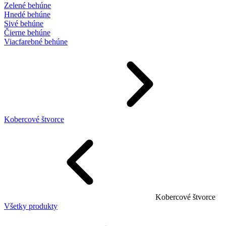
Zelené behúne
Hnedé behúne
Sivé behúne
Čierne behúne
Viacfarebné behúne
Kobercové štvorce
Kobercové štvorce
Všetky produkty