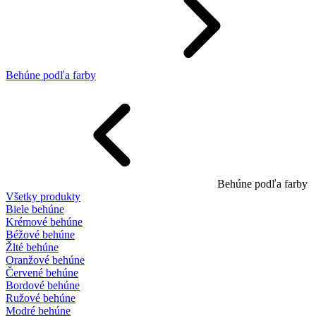
Behúne podľa farby
Behúne podľa farby
Všetky produkty
Biele behúne
Krémové behúne
Béžové behúne
Žlté behúne
Oranžové behúne
Červené behúne
Bordové behúne
Ružové behúne
Modré behúne