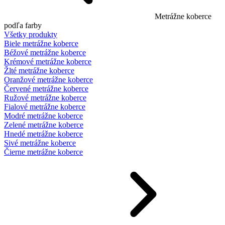
Metrážne koberce
podľa farby
Všetky produkty
Biele metrážne koberce
Béžové metrážne koberce
Krémové metrážne koberce
Žlté metrážne koberce
Oranžové metrážne koberce
Červené metrážne koberce
Ružové metrážne koberce
Fialové metrážne koberce
Modré metrážne koberce
Zelené metrážne koberce
Hnedé metrážne koberce
Sivé metrážne koberce
Čierne metrážne koberce