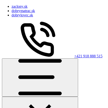
zaclony.sk
dobrymatrac.sk
dobrylovec.sk
+421 918 888 515