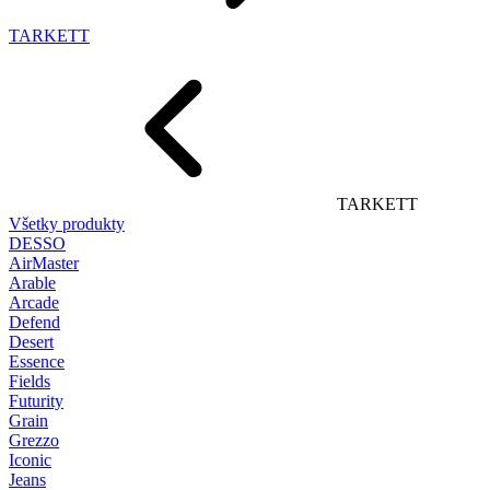
TARKETT
TARKETT
Všetky produkty
DESSO
AirMaster
Arable
Arcade
Defend
Desert
Essence
Fields
Futurity
Grain
Grezzo
Iconic
Jeans