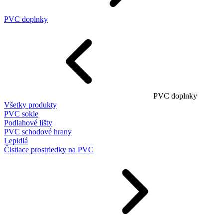
PVC doplnky
PVC doplnky
Všetky produkty
PVC sokle
Podlahové lišty
PVC schodové hrany
Lepidlá
Čistiace prostriedky na PVC