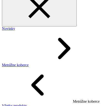
Novinky
Metrážne koberce
Metrážne koberce
Všetky produkty