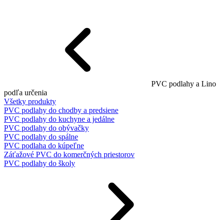
PVC podlahy a Lino
podľa určenia
Všetky produkty
PVC podlahy do chodby a predsiene
PVC podlahy do kuchyne a jedálne
PVC podlahy do obývačky
PVC podlahy do spálne
PVC podlaha do kúpeľne
Záťažové PVC do komerčných priestorov
PVC podlahy do školy