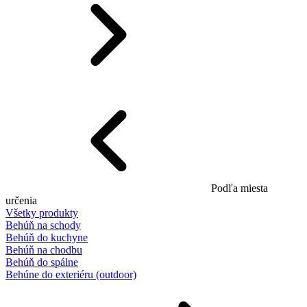
Podľa miesta
určenia
Všetky produkty
Behúň na schody
Behúň do kuchyne
Behúň na chodbu
Behúň do spálne
Behúne do exteriéru (outdoor)