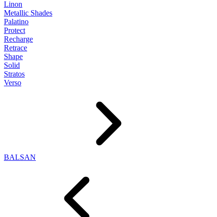
Linon
Metallic Shades
Palatino
Protect
Recharge
Retrace
Shape
Solid
Stratos
Verso
BALSAN