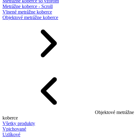
Metrážne koberce so vzorom
Metrážne koberce - Scroll
Vlnené metrážne koberce
Objektové metrážne koberce
Objektové metrážne
koberce
Všetky produkty
Vpichované
Uzlíkové