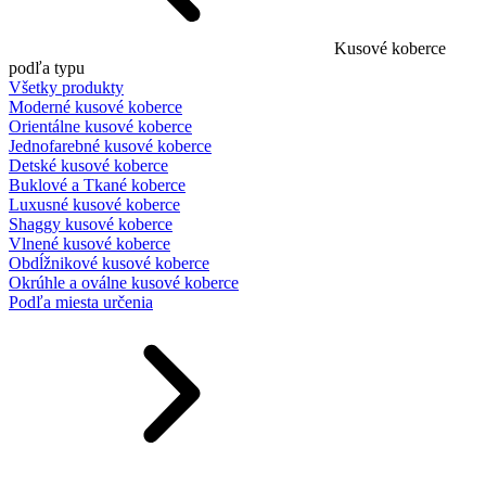
Kusové koberce
podľa typu
Všetky produkty
Moderné kusové koberce
Orientálne kusové koberce
Jednofarebné kusové koberce
Detské kusové koberce
Buklové a Tkané koberce
Luxusné kusové koberce
Shaggy kusové koberce
Vlnené kusové koberce
Obdĺžnikové kusové koberce
Okrúhle a oválne kusové koberce
Podľa miesta určenia