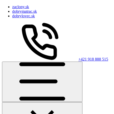
zaclony.sk
dobrymatrac.sk
dobrylovec.sk
+421 918 888 515