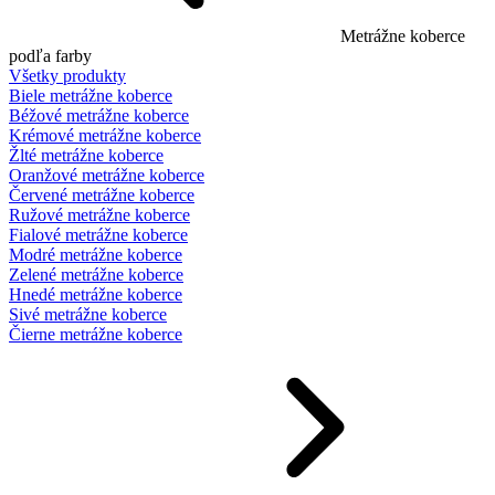
Metrážne koberce
podľa farby
Všetky produkty
Biele metrážne koberce
Béžové metrážne koberce
Krémové metrážne koberce
Žlté metrážne koberce
Oranžové metrážne koberce
Červené metrážne koberce
Ružové metrážne koberce
Fialové metrážne koberce
Modré metrážne koberce
Zelené metrážne koberce
Hnedé metrážne koberce
Sivé metrážne koberce
Čierne metrážne koberce