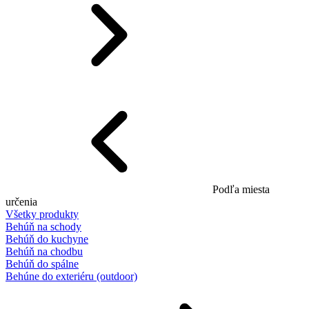
Podľa miesta
určenia
Všetky produkty
Behúň na schody
Behúň do kuchyne
Behúň na chodbu
Behúň do spálne
Behúne do exteriéru (outdoor)