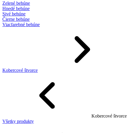
Zelené behúne
Hnedé behúne
Sivé behúne
Čierne behúne
Viacfarebné behúne
Kobercové štvorce
Kobercové štvorce
Všetky produkty