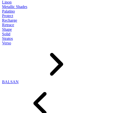
Linon
Metallic Shades
Palatino
Protect
Recharge
Retrace
Shape
Solid
Stratos
Verso
BALSAN