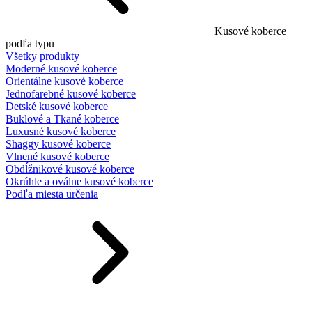
Kusové koberce
podľa typu
Všetky produkty
Moderné kusové koberce
Orientálne kusové koberce
Jednofarebné kusové koberce
Detské kusové koberce
Buklové a Tkané koberce
Luxusné kusové koberce
Shaggy kusové koberce
Vlnené kusové koberce
Obdĺžnikové kusové koberce
Okrúhle a oválne kusové koberce
Podľa miesta určenia