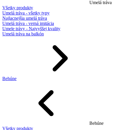
Umelá tráva
Všetky produkty
Umelá tráva - všetky typy
Najlacnejšia umelá tráva
Umelá tráva - verná imitácia
Umele trávy - Najvyššej kvality
Umelá tráva na balkón
Behúne
Behúne
Všetky produkty