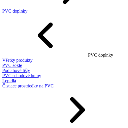
PVC doplnky
PVC doplnky
Všetky produkty
PVC sokle
Podlahové lišty
PVC schodové hrany
Lepidlá
Čistiace prostriedky na PVC