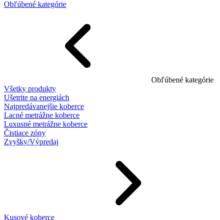
Obľúbené kategórie
Obľúbené kategórie
Všetky produkty
Ušetrite na energiách
Najpredávanejšie koberce
Lacné metrážne koberce
Luxusné metrážne koberce
Čistiace zóny
Zvyšky/Výpredaj
Kusové koberce