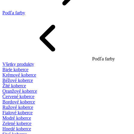
Podľa farby
Podľa farby
Všetky produkty
Biele koberce
Krémové koberce
Béžové koberce
Žlté koberce
Oranžové koberce
Červené koberce
Bordové koberce
Ružové koberce
Fialové koberce
Modré koberce
Zelené koberce
Hnedé koberce