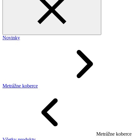
Novinky
Metrážne koberce
Metrážne koberce
Všetky produkty