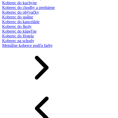
Koberec do kuchyne
Koberec do chodby a predsiene
Koberec do obývačky
Koberec do spálne
Koberec do kancelárie
Koberec do školy
Koberec do kúpeľne
Koberec do Hotela
Koberec na schody
Metrážne koberce podľa farby