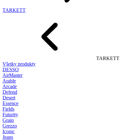
TARKETT
TARKETT
Všetky produkty
DESSO
AirMaster
Arable
Arcade
Defend
Desert
Essence
Fields
Futurity
Grain
Grezzo
Iconic
Jeans