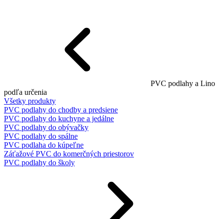
PVC podlahy a Lino
podľa určenia
Všetky produkty
PVC podlahy do chodby a predsiene
PVC podlahy do kuchyne a jedálne
PVC podlahy do obývačky
PVC podlahy do spálne
PVC podlaha do kúpeľne
Záťažové PVC do komerčných priestorov
PVC podlahy do školy