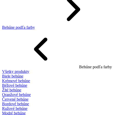
Behúne podľa farby
Behúne podľa farby
Všetky produkty
Biele behúne
Krémové behúne
Béžové behúne
Žlté behúne
Oranžové behúne
Červené behúne
Bordové behúne
Ružové behúne
Modré behúne