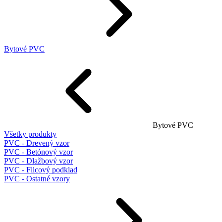
Bytové PVC
Bytové PVC
Všetky produkty
PVC - Drevený vzor
PVC - Betónový vzor
PVC - Dlažbový vzor
PVC - Filcový podklad
PVC - Ostatné vzory