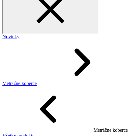
Novinky
Metrážne koberce
Metrážne koberce
Všetky produkty