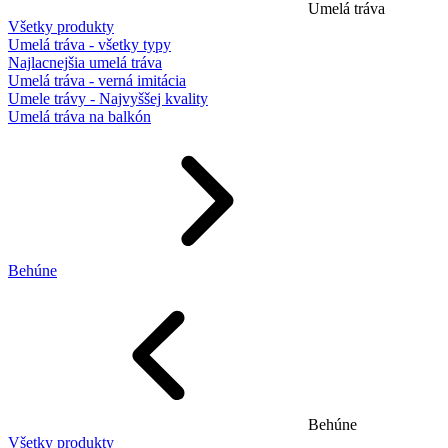
Umelá tráva
Všetky produkty
Umelá tráva - všetky typy
Najlacnejšia umelá tráva
Umelá tráva - verná imitácia
Umele trávy - Najvyššej kvality
Umelá tráva na balkón
Behúne
Behúne
Všetky produkty