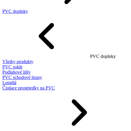
PVC doplnky
PVC doplnky
Všetky produkty
PVC sokle
Podlahové lišty
PVC schodové hrany
Lepidlá
Čistiace prostriedky na PVC