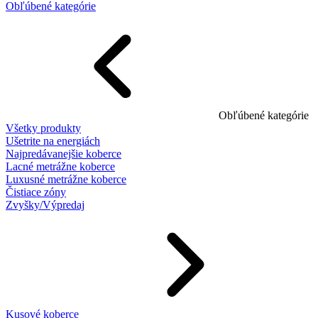
Obľúbené kategórie
Obľúbené kategórie
Všetky produkty
Ušetrite na energiách
Najpredávanejšie koberce
Lacné metrážne koberce
Luxusné metrážne koberce
Čistiace zóny
Zvyšky/Výpredaj
Kusové koberce