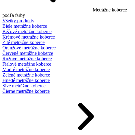
Metrážne koberce
podľa farby
Všetky produkty
Biele metrážne koberce
Béžové metrážne koberce
Krémové metrážne koberce
Žlté metrážne koberce
Oranžové metrážne koberce
Červené metrážne koberce
Ružové metrážne koberce
Fialové metrážne koberce
Modré metrážne koberce
Zelené metrážne koberce
Hnedé metrážne koberce
Sivé metrážne koberce
Čierne metrážne koberce