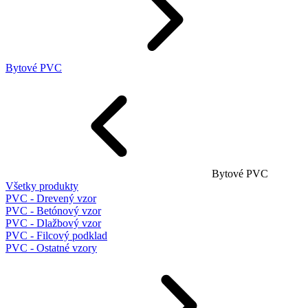
Bytové PVC
Bytové PVC
Všetky produkty
PVC - Drevený vzor
PVC - Betónový vzor
PVC - Dlažbový vzor
PVC - Filcový podklad
PVC - Ostatné vzory