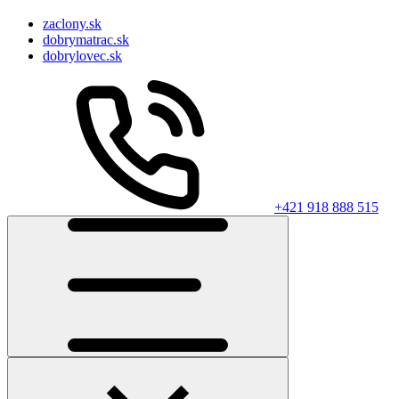
zaclony.sk
dobrymatrac.sk
dobrylovec.sk
+421 918 888 515