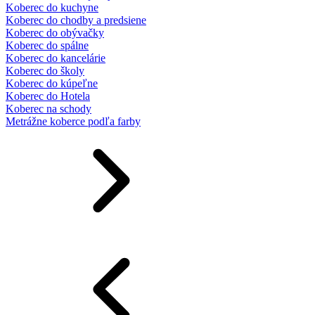
Koberec do kuchyne
Koberec do chodby a predsiene
Koberec do obývačky
Koberec do spálne
Koberec do kancelárie
Koberec do školy
Koberec do kúpeľne
Koberec do Hotela
Koberec na schody
Metrážne koberce podľa farby