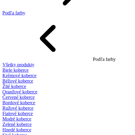
Podľa farby
Podľa farby
Všetky produkty
Biele koberce
Krémové koberce
Béžové koberce
Žlté koberce
Oranžové koberce
Červené koberce
Bordové koberce
Ružové koberce
Fialové koberce
Modré koberce
Zelené koberce
Hnedé koberce