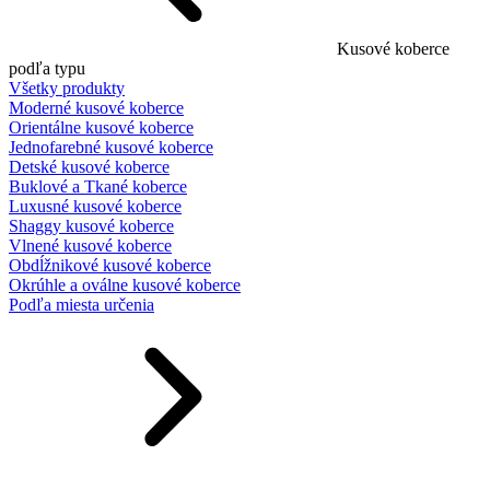
Kusové koberce
podľa typu
Všetky produkty
Moderné kusové koberce
Orientálne kusové koberce
Jednofarebné kusové koberce
Detské kusové koberce
Buklové a Tkané koberce
Luxusné kusové koberce
Shaggy kusové koberce
Vlnené kusové koberce
Obdĺžnikové kusové koberce
Okrúhle a oválne kusové koberce
Podľa miesta určenia