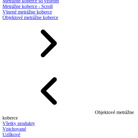
Metrážne koberce so vzorom
Metrážne koberce - Scroll
Vlnené metrážne koberce
Objektové metrážne koberce
Objektové metrážne
koberce
Všetky produkty
Vpichované
Uzlíkové