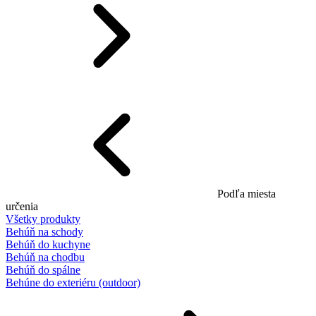
Podľa miesta
určenia
Všetky produkty
Behúň na schody
Behúň do kuchyne
Behúň na chodbu
Behúň do spálne
Behúne do exteriéru (outdoor)