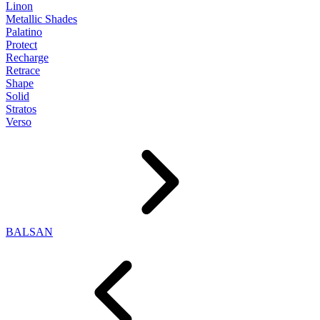
Linon
Metallic Shades
Palatino
Protect
Recharge
Retrace
Shape
Solid
Stratos
Verso
BALSAN