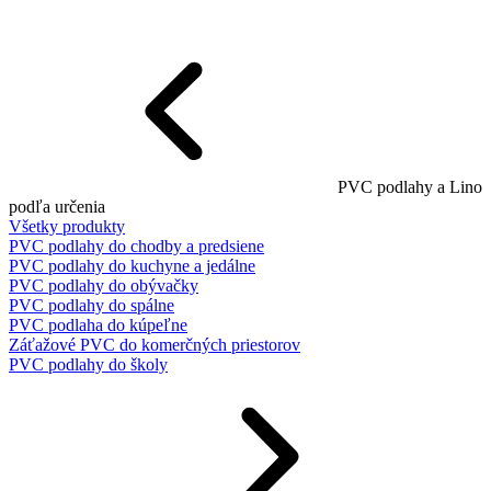
PVC podlahy a Lino
podľa určenia
Všetky produkty
PVC podlahy do chodby a predsiene
PVC podlahy do kuchyne a jedálne
PVC podlahy do obývačky
PVC podlahy do spálne
PVC podlaha do kúpeľne
Záťažové PVC do komerčných priestorov
PVC podlahy do školy