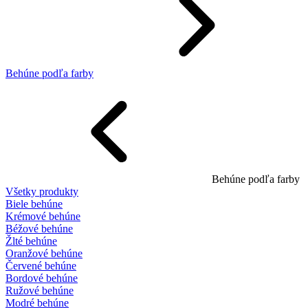
Behúne podľa farby
Behúne podľa farby
Všetky produkty
Biele behúne
Krémové behúne
Béžové behúne
Žlté behúne
Oranžové behúne
Červené behúne
Bordové behúne
Ružové behúne
Modré behúne