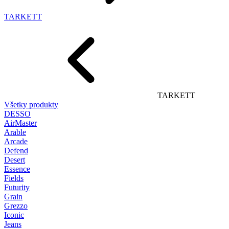
TARKETT
TARKETT
Všetky produkty
DESSO
AirMaster
Arable
Arcade
Defend
Desert
Essence
Fields
Futurity
Grain
Grezzo
Iconic
Jeans