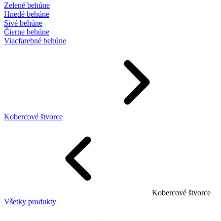
Zelené behúne
Hnedé behúne
Sivé behúne
Čierne behúne
Viacfarebné behúne
Kobercové štvorce
Kobercové štvorce
Všetky produkty