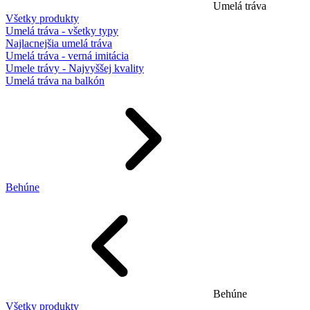
Umelá tráva
Všetky produkty
Umelá tráva - všetky typy
Najlacnejšia umelá tráva
Umelá tráva - verná imitácia
Umele trávy - Najvyššej kvality
Umelá tráva na balkón
Behúne
Behúne
Všetky produkty