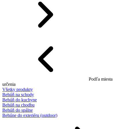
Podľa miesta
určenia
Všetky produkty
Behúň na schody
Behúň do kuchyne
Behúň na chodbu
Behúň do spálne
Behúne do exteriéru (outdoor)