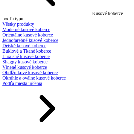
Kusové koberce
podľa typu
Všetky produkty
Moderné kusové koberce
Orientálne kusové koberce
Jednofarebné kusové koberce
Detské kusové koberce
Buklové a Tkané koberce
Luxusné kusové koberce
Shaggy kusové koberce
Vlnené kusové koberce
Obdĺžnikové kusové koberce
Okrúhle a oválne kusové koberce
Podľa miesta určenia