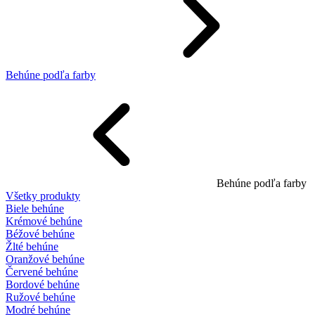
Behúne podľa farby
Behúne podľa farby
Všetky produkty
Biele behúne
Krémové behúne
Béžové behúne
Žlté behúne
Oranžové behúne
Červené behúne
Bordové behúne
Ružové behúne
Modré behúne