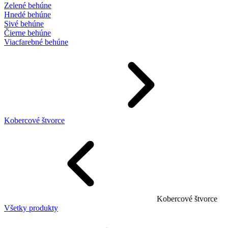
Zelené behúne
Hnedé behúne
Sivé behúne
Čierne behúne
Viacfarebné behúne
Kobercové štvorce
Kobercové štvorce
Všetky produkty