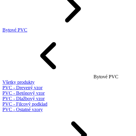
Bytové PVC
Bytové PVC
Všetky produkty
PVC - Drevený vzor
PVC - Betónový vzor
PVC - Dlažbový vzor
PVC - Filcový podklad
PVC - Ostatné vzory