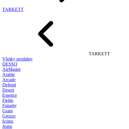
TARKETT
TARKETT
Všetky produkty
DESSO
AirMaster
Arable
Arcade
Defend
Desert
Essence
Fields
Futurity
Grain
Grezzo
Iconic
Jeans