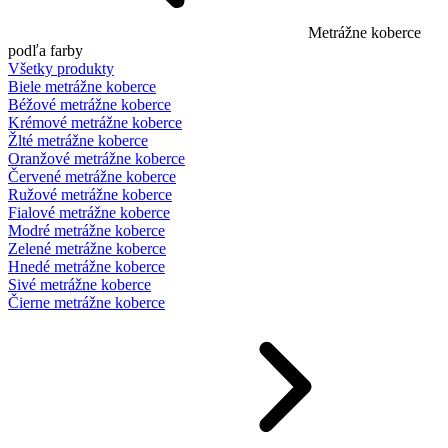
Metrážne koberce
podľa farby
Všetky produkty
Biele metrážne koberce
Béžové metrážne koberce
Krémové metrážne koberce
Žlté metrážne koberce
Oranžové metrážne koberce
Červené metrážne koberce
Ružové metrážne koberce
Fialové metrážne koberce
Modré metrážne koberce
Zelené metrážne koberce
Hnedé metrážne koberce
Sivé metrážne koberce
Čierne metrážne koberce