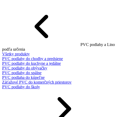
PVC podlahy a Lino
podľa určenia
Všetky produkty
PVC podlahy do chodby a predsiene
PVC podlahy do kuchyne a jedálne
PVC podlahy do obývačky
PVC podlahy do spálne
PVC podlaha do kúpeľne
Záťažové PVC do komerčných priestorov
PVC podlahy do školy