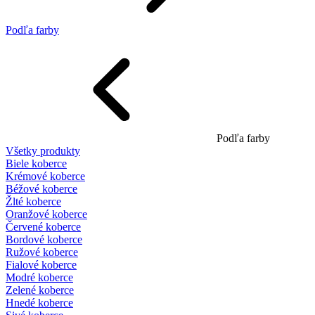
Podľa farby
Podľa farby
Všetky produkty
Biele koberce
Krémové koberce
Béžové koberce
Žlté koberce
Oranžové koberce
Červené koberce
Bordové koberce
Ružové koberce
Fialové koberce
Modré koberce
Zelené koberce
Hnedé koberce