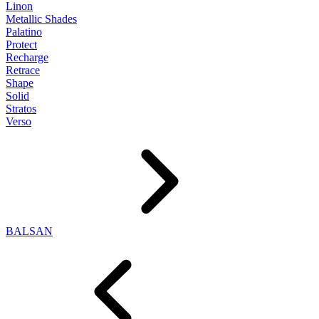
Linon
Metallic Shades
Palatino
Protect
Recharge
Retrace
Shape
Solid
Stratos
Verso
BALSAN