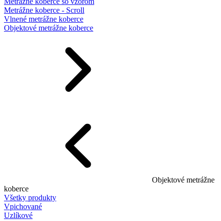
Metrážne koberce so vzorom
Metrážne koberce - Scroll
Vlnené metrážne koberce
Objektové metrážne koberce
Objektové metrážne
koberce
Všetky produkty
Vpichované
Uzlíkové