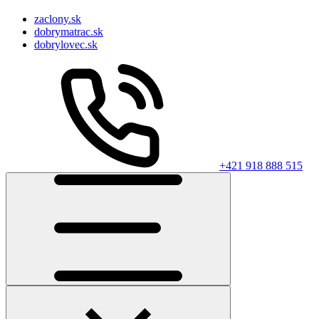
zaclony.sk
dobrymatrac.sk
dobrylovec.sk
+421 918 888 515