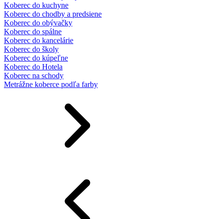
Koberec do kuchyne
Koberec do chodby a predsiene
Koberec do obývačky
Koberec do spálne
Koberec do kancelárie
Koberec do školy
Koberec do kúpeľne
Koberec do Hotela
Koberec na schody
Metrážne koberce podľa farby