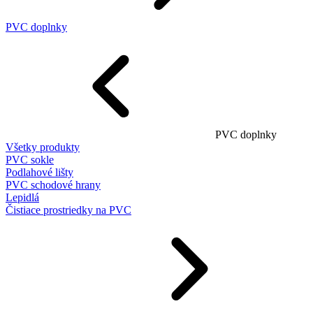
PVC doplnky
PVC doplnky
Všetky produkty
PVC sokle
Podlahové lišty
PVC schodové hrany
Lepidlá
Čistiace prostriedky na PVC