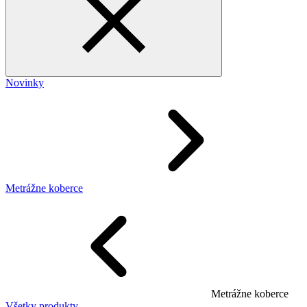
Novinky
Metrážne koberce
Metrážne koberce
Všetky produkty