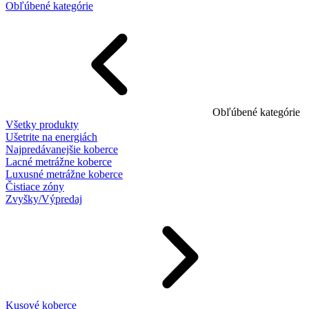
Obľúbené kategórie
Obľúbené kategórie
Všetky produkty
Ušetrite na energiách
Najpredávanejšie koberce
Lacné metrážne koberce
Luxusné metrážne koberce
Čistiace zóny
Zvyšky/Výpredaj
Kusové koberce