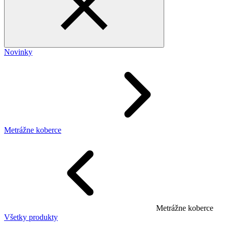
Novinky
Metrážne koberce
Metrážne koberce
Všetky produkty