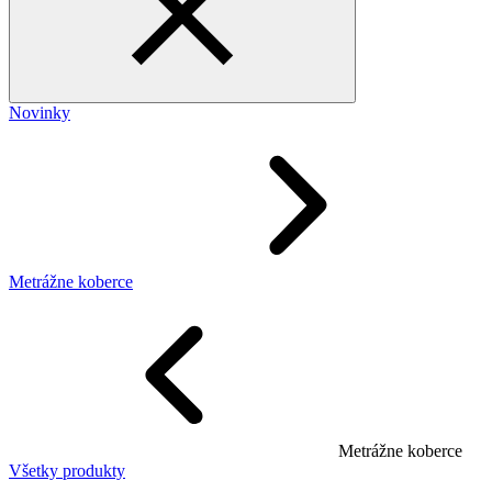
Novinky
Metrážne koberce
Metrážne koberce
Všetky produkty