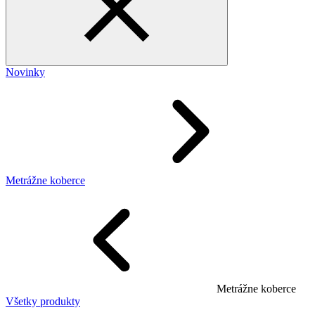
Novinky
Metrážne koberce
Metrážne koberce
Všetky produkty