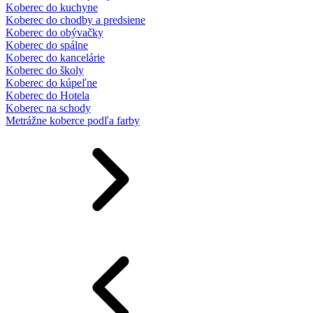
Koberec do kuchyne
Koberec do chodby a predsiene
Koberec do obývačky
Koberec do spálne
Koberec do kancelárie
Koberec do školy
Koberec do kúpeľne
Koberec do Hotela
Koberec na schody
Metrážne koberce podľa farby