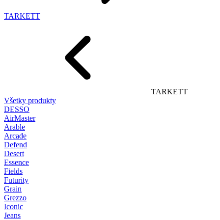
TARKETT
TARKETT
Všetky produkty
DESSO
AirMaster
Arable
Arcade
Defend
Desert
Essence
Fields
Futurity
Grain
Grezzo
Iconic
Jeans