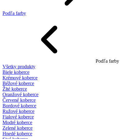
Podľa farby
Podľa farby
Všetky produkty
Biele koberce
Krémové koberce
Béžové koberce
Žlté koberce
Oranžové koberce
Červené koberce
Bordové koberce
Ružové koberce
Fialové koberce
Modré koberce
Zelené koberce
Hnedé koberce