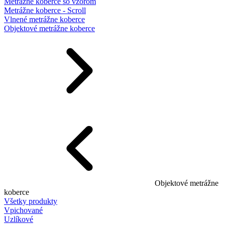
Metrážne koberce so vzorom
Metrážne koberce - Scroll
Vlnené metrážne koberce
Objektové metrážne koberce
Objektové metrážne
koberce
Všetky produkty
Vpichované
Uzlíkové