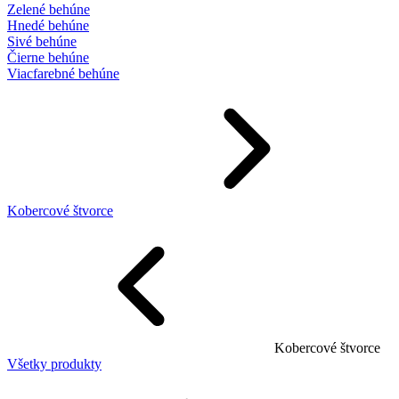
Zelené behúne
Hnedé behúne
Sivé behúne
Čierne behúne
Viacfarebné behúne
Kobercové štvorce
Kobercové štvorce
Všetky produkty