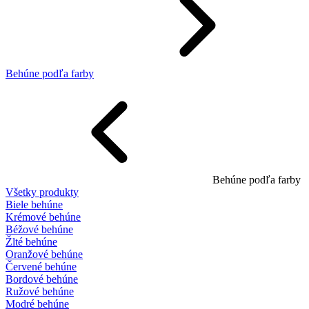
Behúne podľa farby
Behúne podľa farby
Všetky produkty
Biele behúne
Krémové behúne
Béžové behúne
Žlté behúne
Oranžové behúne
Červené behúne
Bordové behúne
Ružové behúne
Modré behúne