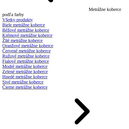
Metrážne koberce
podľa farby
Všetky produkty
Biele metrážne koberce
Béžové metrážne koberce
Krémové metrážne koberce
Žlté metrážne koberce
Oranžové metrážne koberce
Červené metrážne koberce
Ružové metrážne koberce
Fialové metrážne koberce
Modré metrážne koberce
Zelené metrážne koberce
Hnedé metrážne koberce
Sivé metrážne koberce
Čierne metrážne koberce