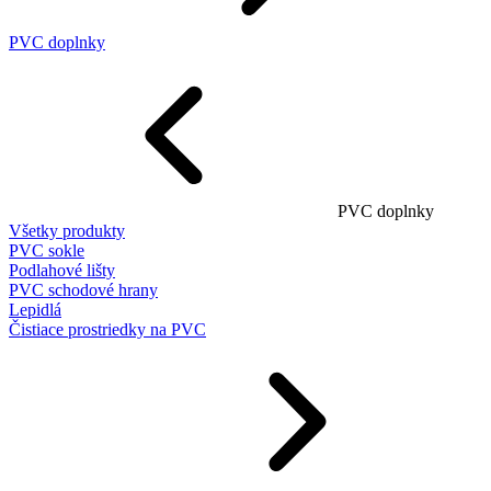
PVC doplnky
PVC doplnky
Všetky produkty
PVC sokle
Podlahové lišty
PVC schodové hrany
Lepidlá
Čistiace prostriedky na PVC