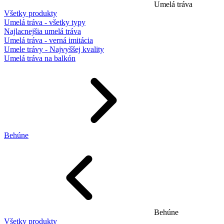
Umelá tráva
Všetky produkty
Umelá tráva - všetky typy
Najlacnejšia umelá tráva
Umelá tráva - verná imitácia
Umele trávy - Najvyššej kvality
Umelá tráva na balkón
Behúne
Behúne
Všetky produkty