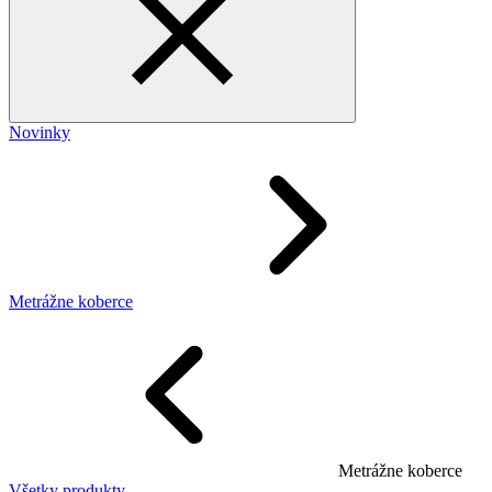
Novinky
Metrážne koberce
Metrážne koberce
Všetky produkty