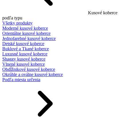
Kusové koberce
podľa typu
Všetky produkty
Moderné kusové koberce
Orientálne kusové koberce
Jednofarebné kusové koberce
Detské kusové koberce
Buklové a Tkané koberce
Luxusné kusové koberce
Shaggy kusové koberce
Vlnené kusové koberce
Obdĺžnikové kusové koberce
Okrúhle a oválne kusové koberce
Podľa miesta určenia