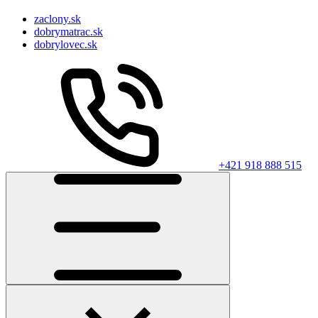
zaclony.sk
dobrymatrac.sk
dobrylovec.sk
+421 918 888 515