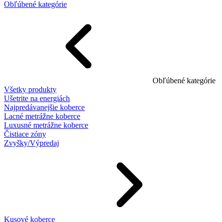
Obľúbené kategórie
Obľúbené kategórie
Všetky produkty
Ušetrite na energiách
Najpredávanejšie koberce
Lacné metrážne koberce
Luxusné metrážne koberce
Čistiace zóny
Zvyšky/Výpredaj
Kusové koberce