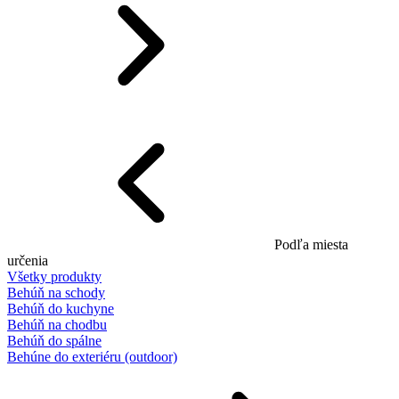
Podľa miesta
určenia
Všetky produkty
Behúň na schody
Behúň do kuchyne
Behúň na chodbu
Behúň do spálne
Behúne do exteriéru (outdoor)