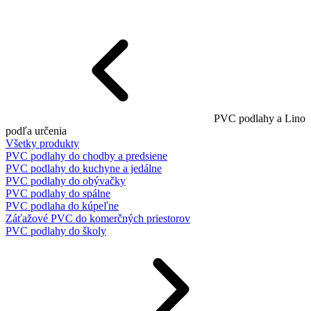
PVC podlahy a Lino
podľa určenia
Všetky produkty
PVC podlahy do chodby a predsiene
PVC podlahy do kuchyne a jedálne
PVC podlahy do obývačky
PVC podlahy do spálne
PVC podlaha do kúpeľne
Záťažové PVC do komerčných priestorov
PVC podlahy do školy