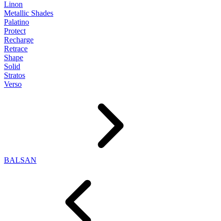
Linon
Metallic Shades
Palatino
Protect
Recharge
Retrace
Shape
Solid
Stratos
Verso
BALSAN