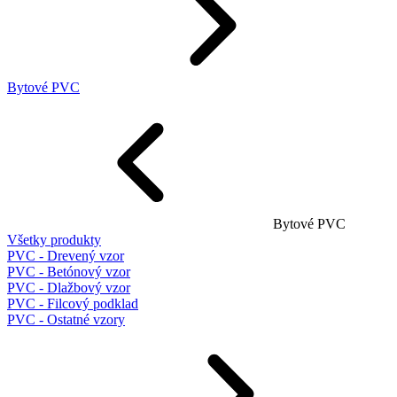
Bytové PVC
Bytové PVC
Všetky produkty
PVC - Drevený vzor
PVC - Betónový vzor
PVC - Dlažbový vzor
PVC - Filcový podklad
PVC - Ostatné vzory