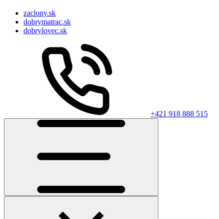
zaclony.sk
dobrymatrac.sk
dobrylovec.sk
+421 918 888 515