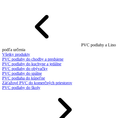
PVC podlahy a Lino
podľa určenia
Všetky produkty
PVC podlahy do chodby a predsiene
PVC podlahy do kuchyne a jedálne
PVC podlahy do obývačky
PVC podlahy do spálne
PVC podlaha do kúpeľne
Záťažové PVC do komerčných priestorov
PVC podlahy do školy