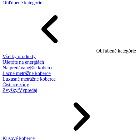
Obľúbené kategórie
Obľúbené kategórie
Všetky produkty
Ušetrite na energiách
Najpredávanejšie koberce
Lacné metrážne koberce
Luxusné metrážne koberce
Čistiace zóny
Zvyšky/Výpredaj
Kusové koberce