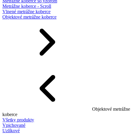
Metrážne koberce so vzorom
Metrážne koberce - Scroll
Vlnené metrážne koberce
Objektové metrážne koberce
Objektové metrážne
koberce
Všetky produkty
Vpichované
Uzlíkové