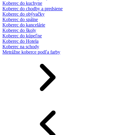
Koberec do kuchyne
Koberec do chodby a predsiene
Koberec do obývačky
Koberec do spálne
Koberec do kancelárie
Koberec do školy
Koberec do kúpeľne
Koberec do Hotela
Koberec na schody
Metrážne koberce podľa farby