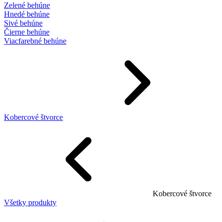
Zelené behúne
Hnedé behúne
Sivé behúne
Čierne behúne
Viacfarebné behúne
Kobercové štvorce
Kobercové štvorce
Všetky produkty