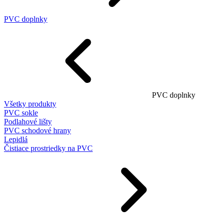
PVC doplnky
PVC doplnky
Všetky produkty
PVC sokle
Podlahové lišty
PVC schodové hrany
Lepidlá
Čistiace prostriedky na PVC