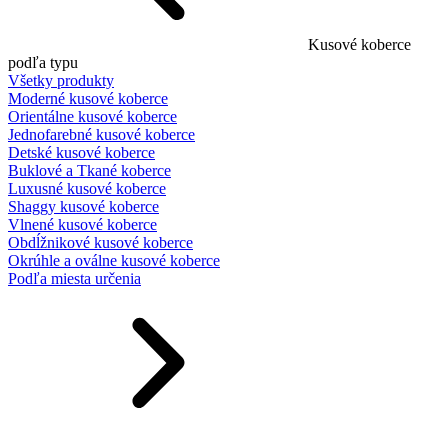
Kusové koberce
podľa typu
Všetky produkty
Moderné kusové koberce
Orientálne kusové koberce
Jednofarebné kusové koberce
Detské kusové koberce
Buklové a Tkané koberce
Luxusné kusové koberce
Shaggy kusové koberce
Vlnené kusové koberce
Obdĺžnikové kusové koberce
Okrúhle a oválne kusové koberce
Podľa miesta určenia