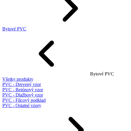
Bytové PVC
Bytové PVC
Všetky produkty
PVC - Drevený vzor
PVC - Betónový vzor
PVC - Dlažbový vzor
PVC - Filcový podklad
PVC - Ostatné vzory