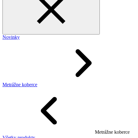
Novinky
Metrážne koberce
Metrážne koberce
Všetky produkty