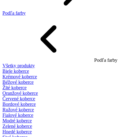
Podľa farby
Podľa farby
Všetky produkty
Biele koberce
Krémové koberce
Béžové koberce
Žlté koberce
Oranžové koberce
Červené koberce
Bordové koberce
Ružové koberce
Fialové koberce
Modré koberce
Zelené koberce
Hnedé koberce