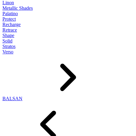
Linon
Metallic Shades
Palatino
Protect
Recharge
Retrace
Shape
Solid
Stratos
Verso
BALSAN