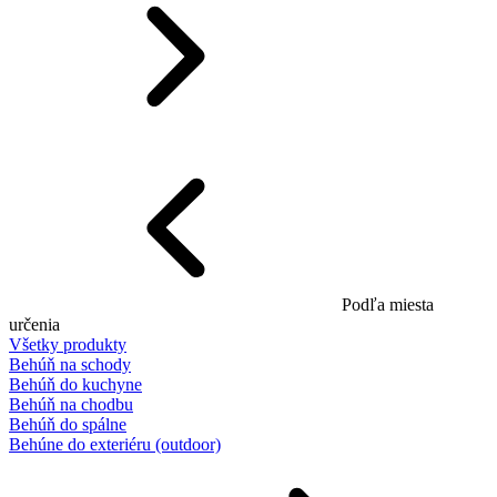
Podľa miesta
určenia
Všetky produkty
Behúň na schody
Behúň do kuchyne
Behúň na chodbu
Behúň do spálne
Behúne do exteriéru (outdoor)