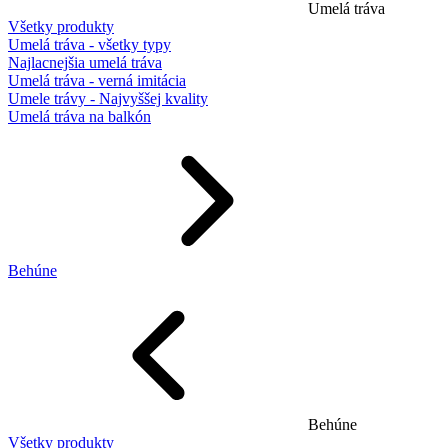
Umelá tráva
Všetky produkty
Umelá tráva - všetky typy
Najlacnejšia umelá tráva
Umelá tráva - verná imitácia
Umele trávy - Najvyššej kvality
Umelá tráva na balkón
Behúne
Behúne
Všetky produkty