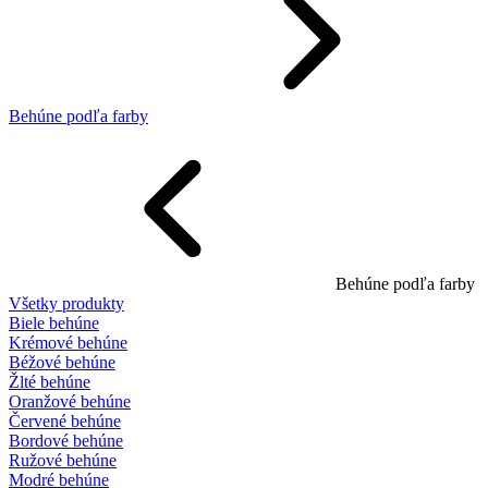
Behúne podľa farby
Behúne podľa farby
Všetky produkty
Biele behúne
Krémové behúne
Béžové behúne
Žlté behúne
Oranžové behúne
Červené behúne
Bordové behúne
Ružové behúne
Modré behúne