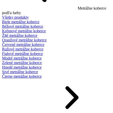
Metrážne koberce
podľa farby
Všetky produkty
Biele metrážne koberce
Béžové metrážne koberce
Krémové metrážne koberce
Žlté metrážne koberce
Oranžové metrážne koberce
Červené metrážne koberce
Ružové metrážne koberce
Fialové metrážne koberce
Modré metrážne koberce
Zelené metrážne koberce
Hnedé metrážne koberce
Sivé metrážne koberce
Čierne metrážne koberce