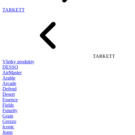
TARKETT
TARKETT
Všetky produkty
DESSO
AirMaster
Arable
Arcade
Defend
Desert
Essence
Fields
Futurity
Grain
Grezzo
Iconic
Jeans