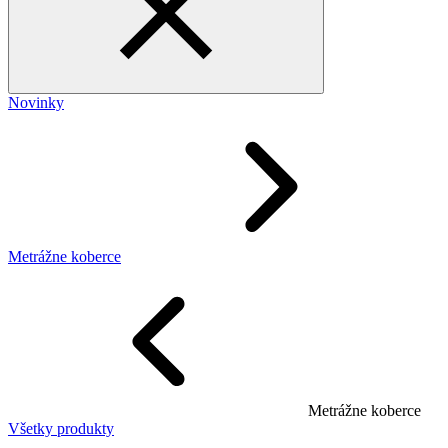
Novinky
Metrážne koberce
Metrážne koberce
Všetky produkty