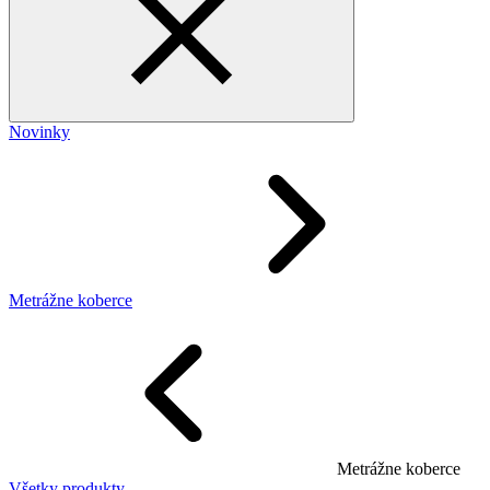
Novinky
Metrážne koberce
Metrážne koberce
Všetky produkty