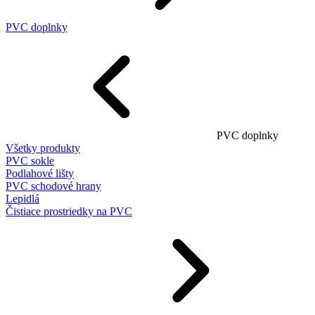
PVC doplnky
PVC doplnky
Všetky produkty
PVC sokle
Podlahové lišty
PVC schodové hrany
Lepidlá
Čistiace prostriedky na PVC