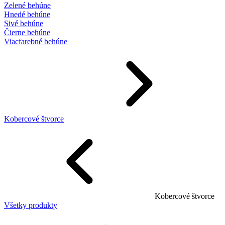
Zelené behúne
Hnedé behúne
Sivé behúne
Čierne behúne
Viacfarebné behúne
Kobercové štvorce
Kobercové štvorce
Všetky produkty