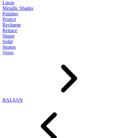
Linon
Metallic Shades
Palatino
Protect
Recharge
Retrace
Shape
Solid
Stratos
Verso
BALSAN