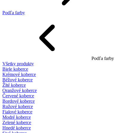
Podľa farby
Podľa farby
Všetky produkty
Biele koberce
Krémové koberce
Béžové koberce
Žlté koberce
Oranžové koberce
Červené koberce
Bordové koberce
Ružové koberce
Fialové koberce
Modré koberce
Zelené koberce
Hnedé koberce