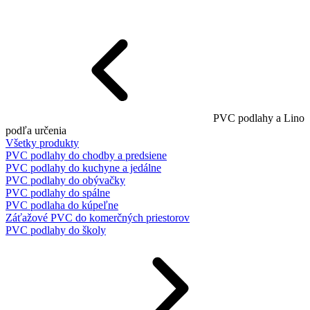
PVC podlahy a Lino
podľa určenia
Všetky produkty
PVC podlahy do chodby a predsiene
PVC podlahy do kuchyne a jedálne
PVC podlahy do obývačky
PVC podlahy do spálne
PVC podlaha do kúpeľne
Záťažové PVC do komerčných priestorov
PVC podlahy do školy