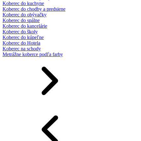
Koberec do kuchyne
Koberec do chodby a predsiene
Koberec do obývačky
Koberec do spálne
Koberec do kancelárie
Koberec do školy
Koberec do kúpeľne
Koberec do Hotela
Koberec na schody
Metrážne koberce podľa farby