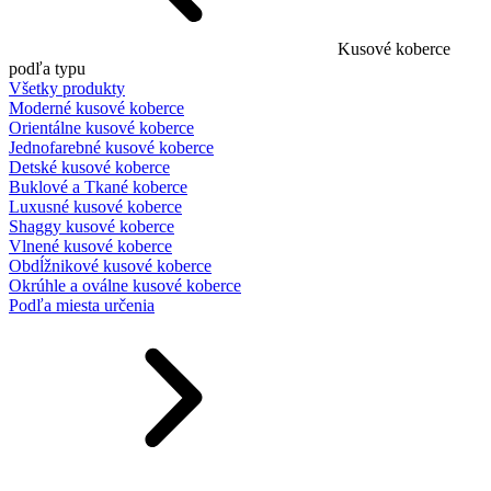
Kusové koberce
podľa typu
Všetky produkty
Moderné kusové koberce
Orientálne kusové koberce
Jednofarebné kusové koberce
Detské kusové koberce
Buklové a Tkané koberce
Luxusné kusové koberce
Shaggy kusové koberce
Vlnené kusové koberce
Obdĺžnikové kusové koberce
Okrúhle a oválne kusové koberce
Podľa miesta určenia