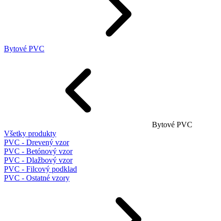
Bytové PVC
Bytové PVC
Všetky produkty
PVC - Drevený vzor
PVC - Betónový vzor
PVC - Dlažbový vzor
PVC - Filcový podklad
PVC - Ostatné vzory