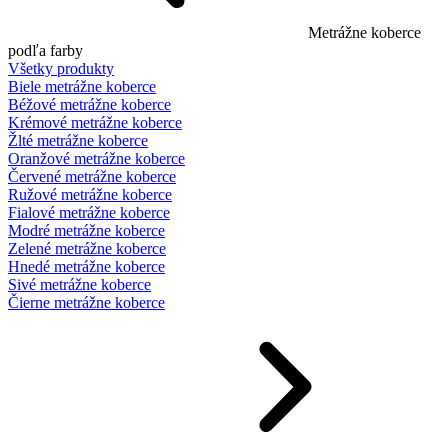
Metrážne koberce
podľa farby
Všetky produkty
Biele metrážne koberce
Béžové metrážne koberce
Krémové metrážne koberce
Žlté metrážne koberce
Oranžové metrážne koberce
Červené metrážne koberce
Ružové metrážne koberce
Fialové metrážne koberce
Modré metrážne koberce
Zelené metrážne koberce
Hnedé metrážne koberce
Sivé metrážne koberce
Čierne metrážne koberce