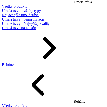
Umelá tráva
Všetky produkty
Umelá tráva - všetky typy
Najlacnejšia umelá tráva
Umelá tráva - verná imitácia
Umele trávy - Najvyššej kvality
Umelá tráva na balkón
Behúne
Behúne
Všetky produkty