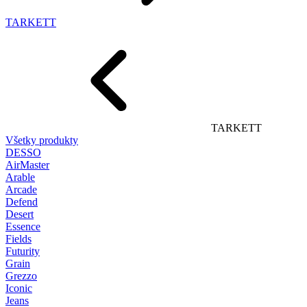
TARKETT
TARKETT
Všetky produkty
DESSO
AirMaster
Arable
Arcade
Defend
Desert
Essence
Fields
Futurity
Grain
Grezzo
Iconic
Jeans