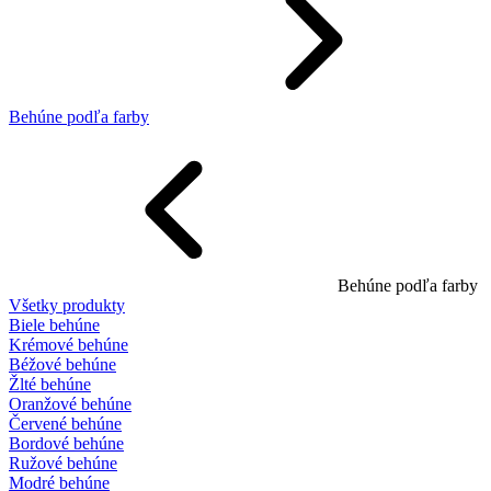
Behúne podľa farby
Behúne podľa farby
Všetky produkty
Biele behúne
Krémové behúne
Béžové behúne
Žlté behúne
Oranžové behúne
Červené behúne
Bordové behúne
Ružové behúne
Modré behúne