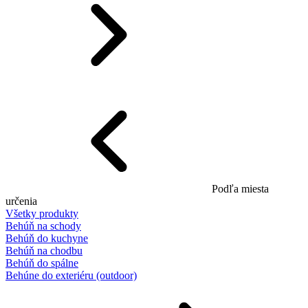
Podľa miesta
určenia
Všetky produkty
Behúň na schody
Behúň do kuchyne
Behúň na chodbu
Behúň do spálne
Behúne do exteriéru (outdoor)