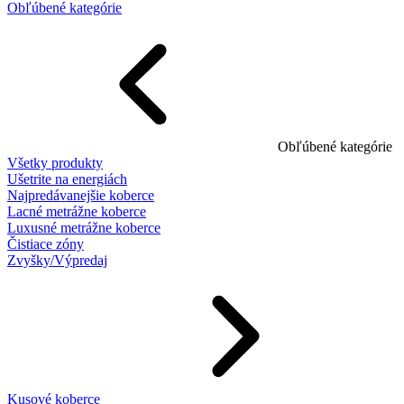
Obľúbené kategórie
Obľúbené kategórie
Všetky produkty
Ušetrite na energiách
Najpredávanejšie koberce
Lacné metrážne koberce
Luxusné metrážne koberce
Čistiace zóny
Zvyšky/Výpredaj
Kusové koberce