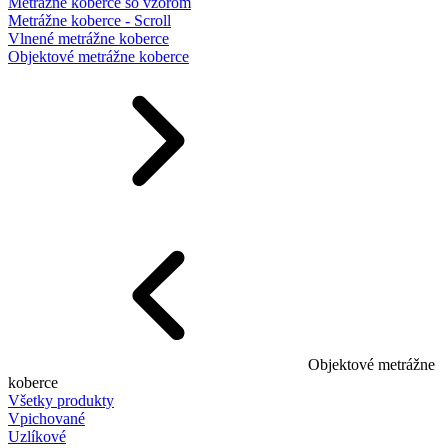
Metrážne koberce so vzorom
Metrážne koberce - Scroll
Vlnené metrážne koberce
Objektové metrážne koberce
Objektové metrážne
koberce
Všetky produkty
Vpichované
Uzlíkové