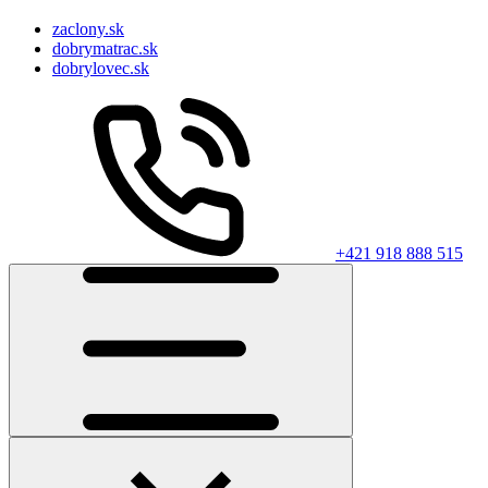
zaclony.sk
dobrymatrac.sk
dobrylovec.sk
+421 918 888 515