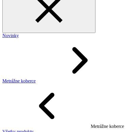
Novinky
Metrážne koberce
Metrážne koberce
Všetky produkty