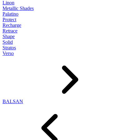
Linon
Metallic Shades
Palatino
Protect
Recharge
Retrace
Shape
Solid
Stratos
Verso
BALSAN