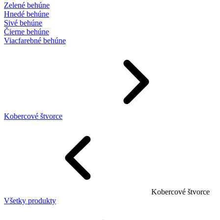
Zelené behúne
Hnedé behúne
Sivé behúne
Čierne behúne
Viacfarebné behúne
Kobercové štvorce
Kobercové štvorce
Všetky produkty