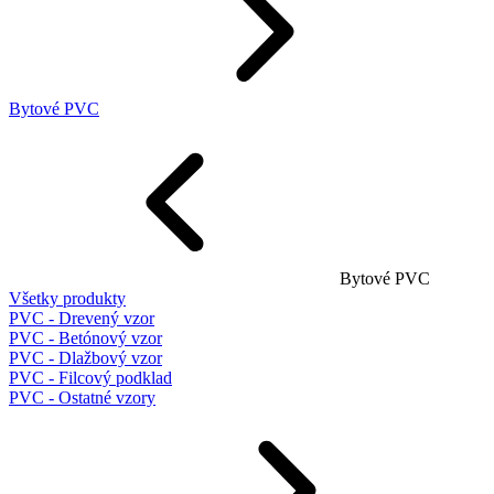
Bytové PVC
Bytové PVC
Všetky produkty
PVC - Drevený vzor
PVC - Betónový vzor
PVC - Dlažbový vzor
PVC - Filcový podklad
PVC - Ostatné vzory