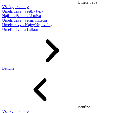
Umelá tráva
Všetky produkty
Umelá tráva - všetky typy
Najlacnejšia umelá tráva
Umelá tráva - verná imitácia
Umele trávy - Najvyššej kvality
Umelá tráva na balkón
Behúne
Behúne
Všetky produkty