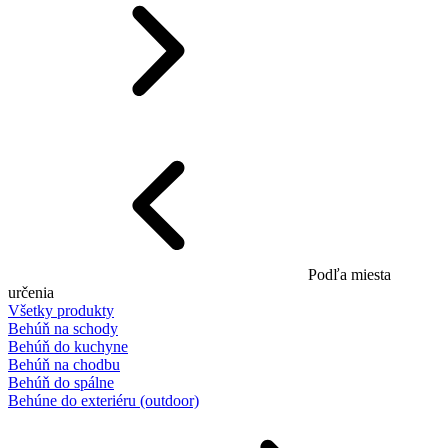
Podľa miesta
určenia
Všetky produkty
Behúň na schody
Behúň do kuchyne
Behúň na chodbu
Behúň do spálne
Behúne do exteriéru (outdoor)