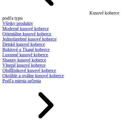
Kusové koberce
podľa typu
Všetky produkty
Moderné kusové koberce
Orientálne kusové koberce
Jednofarebné kusové koberce
Detské kusové koberce
Buklové a Tkané koberce
Luxusné kusové koberce
Shaggy kusové koberce
Vlnené kusové koberce
Obdĺžnikové kusové koberce
Okrúhle a oválne kusové koberce
Podľa miesta určenia