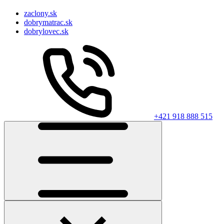
zaclony.sk
dobrymatrac.sk
dobrylovec.sk
+421 918 888 515