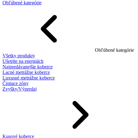
Obľúbené kategórie
Obľúbené kategórie
Všetky produkty
Ušetrite na energiách
Najpredávanejšie koberce
Lacné metrážne koberce
Luxusné metrážne koberce
Čistiace zóny
Zvyšky/Výpredaj
Kusové koberce