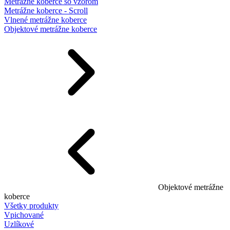
Metrážne koberce so vzorom
Metrážne koberce - Scroll
Vlnené metrážne koberce
Objektové metrážne koberce
Objektové metrážne
koberce
Všetky produkty
Vpichované
Uzlíkové