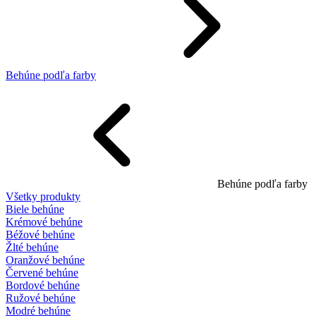
Behúne podľa farby
Behúne podľa farby
Všetky produkty
Biele behúne
Krémové behúne
Béžové behúne
Žlté behúne
Oranžové behúne
Červené behúne
Bordové behúne
Ružové behúne
Modré behúne