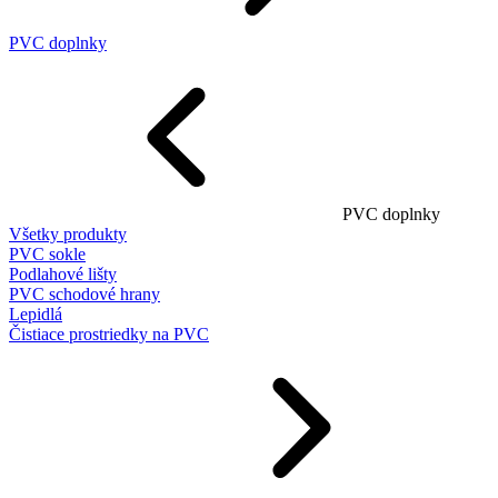
PVC doplnky
PVC doplnky
Všetky produkty
PVC sokle
Podlahové lišty
PVC schodové hrany
Lepidlá
Čistiace prostriedky na PVC