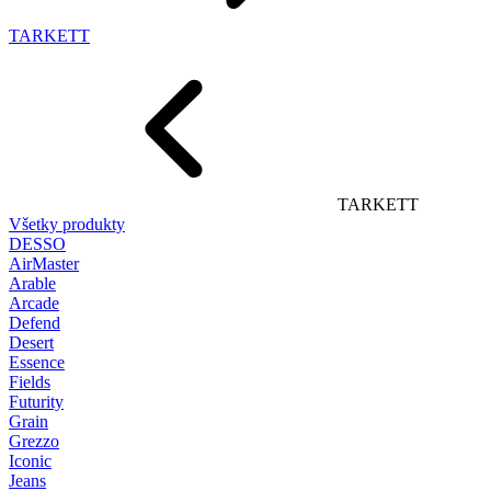
TARKETT
TARKETT
Všetky produkty
DESSO
AirMaster
Arable
Arcade
Defend
Desert
Essence
Fields
Futurity
Grain
Grezzo
Iconic
Jeans