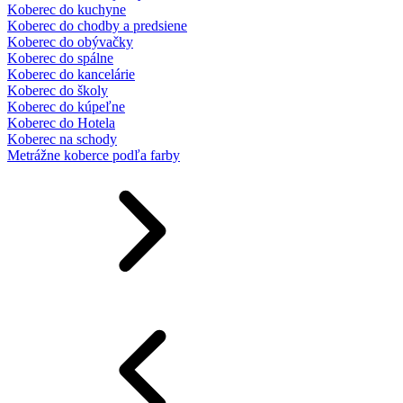
Koberec do kuchyne
Koberec do chodby a predsiene
Koberec do obývačky
Koberec do spálne
Koberec do kancelárie
Koberec do školy
Koberec do kúpeľne
Koberec do Hotela
Koberec na schody
Metrážne koberce podľa farby