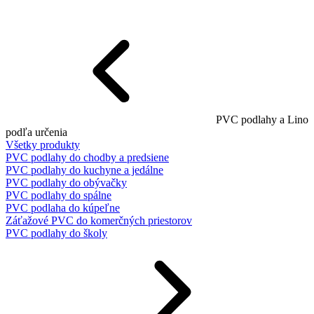
PVC podlahy a Lino
podľa určenia
Všetky produkty
PVC podlahy do chodby a predsiene
PVC podlahy do kuchyne a jedálne
PVC podlahy do obývačky
PVC podlahy do spálne
PVC podlaha do kúpeľne
Záťažové PVC do komerčných priestorov
PVC podlahy do školy