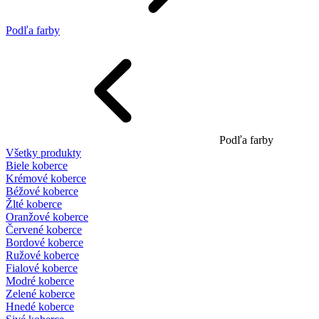
Podľa farby
Podľa farby
Všetky produkty
Biele koberce
Krémové koberce
Béžové koberce
Žlté koberce
Oranžové koberce
Červené koberce
Bordové koberce
Ružové koberce
Fialové koberce
Modré koberce
Zelené koberce
Hnedé koberce