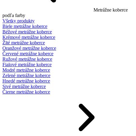
Metrážne koberce
podľa farby
Všetky produkty
Biele metrážne koberce
Béžové metrážne koberce
Krémové metrážne koberce
Žlté metrážne koberce
Oranžové metrážne koberce
Červené metrážne koberce
Ružové metrážne koberce
Fialové metrážne koberce
Modré metrážne koberce
Zelené metrážne koberce
Hnedé metrážne koberce
Sivé metrážne koberce
Čierne metrážne koberce