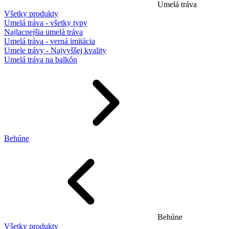
Umelá tráva
Všetky produkty
Umelá tráva - všetky typy
Najlacnejšia umelá tráva
Umelá tráva - verná imitácia
Umele trávy - Najvyššej kvality
Umelá tráva na balkón
Behúne
Behúne
Všetky produkty