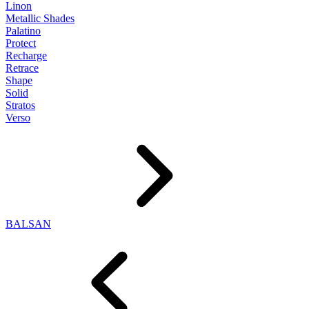
Linon
Metallic Shades
Palatino
Protect
Recharge
Retrace
Shape
Solid
Stratos
Verso
BALSAN