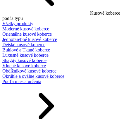
Kusové koberce
podľa typu
Všetky produkty
Moderné kusové koberce
Orientálne kusové koberce
Jednofarebné kusové koberce
Detské kusové koberce
Buklové a Tkané koberce
Luxusné kusové koberce
Shaggy kusové koberce
Vlnené kusové koberce
Obdĺžnikové kusové koberce
Okrúhle a oválne kusové koberce
Podľa miesta určenia