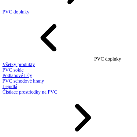
PVC doplnky
PVC doplnky
Všetky produkty
PVC sokle
Podlahové lišty
PVC schodové hrany
Lepidlá
Čistiace prostriedky na PVC