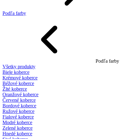
Podľa farby
Podľa farby
Všetky produkty
Biele koberce
Krémové koberce
Béžové koberce
Žlté koberce
Oranžové koberce
Červené koberce
Bordové koberce
Ružové koberce
Fialové koberce
Modré koberce
Zelené koberce
Hnedé koberce