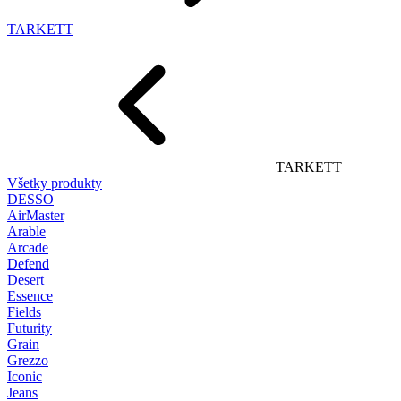
TARKETT
TARKETT
Všetky produkty
DESSO
AirMaster
Arable
Arcade
Defend
Desert
Essence
Fields
Futurity
Grain
Grezzo
Iconic
Jeans