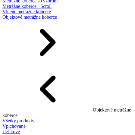
Metrážne koberce so vzorom
Metrážne koberce - Scroll
Vlnené metrážne koberce
Objektové metrážne koberce
Objektové metrážne
koberce
Všetky produkty
Vpichované
Uzlíkové