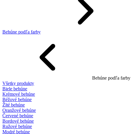
Behúne podľa farby
Behúne podľa farby
Všetky produkty
Biele behúne
Krémové behúne
Béžové behúne
Žlté behúne
Oranžové behúne
Červené behúne
Bordové behúne
Ružové behúne
Modré behúne