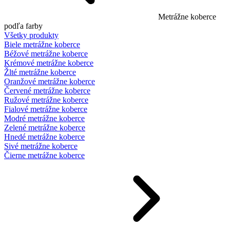
Metrážne koberce
podľa farby
Všetky produkty
Biele metrážne koberce
Béžové metrážne koberce
Krémové metrážne koberce
Žlté metrážne koberce
Oranžové metrážne koberce
Červené metrážne koberce
Ružové metrážne koberce
Fialové metrážne koberce
Modré metrážne koberce
Zelené metrážne koberce
Hnedé metrážne koberce
Sivé metrážne koberce
Čierne metrážne koberce