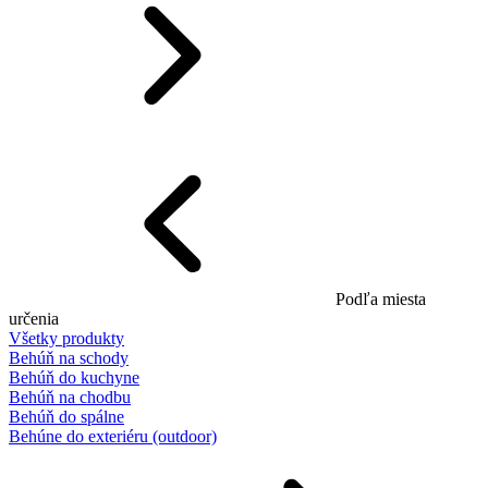
Podľa miesta
určenia
Všetky produkty
Behúň na schody
Behúň do kuchyne
Behúň na chodbu
Behúň do spálne
Behúne do exteriéru (outdoor)