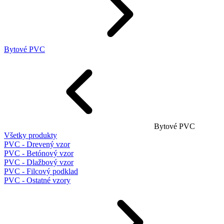
Bytové PVC
Bytové PVC
Všetky produkty
PVC - Drevený vzor
PVC - Betónový vzor
PVC - Dlažbový vzor
PVC - Filcový podklad
PVC - Ostatné vzory