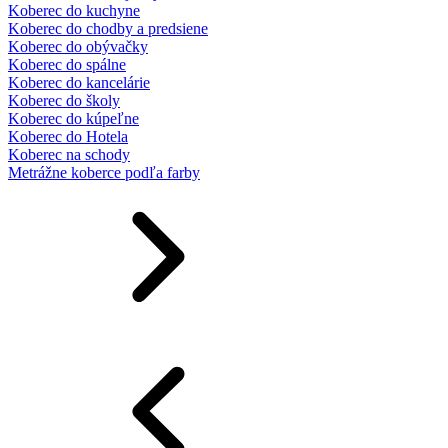
Koberec do kuchyne
Koberec do chodby a predsiene
Koberec do obývačky
Koberec do spálne
Koberec do kancelárie
Koberec do školy
Koberec do kúpeľne
Koberec do Hotela
Koberec na schody
Metrážne koberce podľa farby