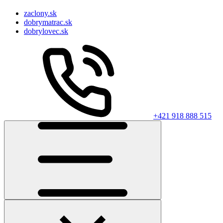
zaclony.sk
dobrymatrac.sk
dobrylovec.sk
+421 918 888 515