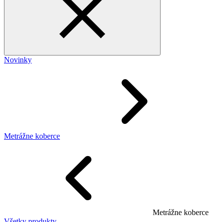
Novinky
Metrážne koberce
Metrážne koberce
Všetky produkty