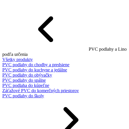
PVC podlahy a Lino
podľa určenia
Všetky produkty
PVC podlahy do chodby a predsiene
PVC podlahy do kuchyne a jedálne
PVC podlahy do obývačky
PVC podlahy do spálne
PVC podlaha do kúpeľne
Záťažové PVC do komerčných priestorov
PVC podlahy do školy