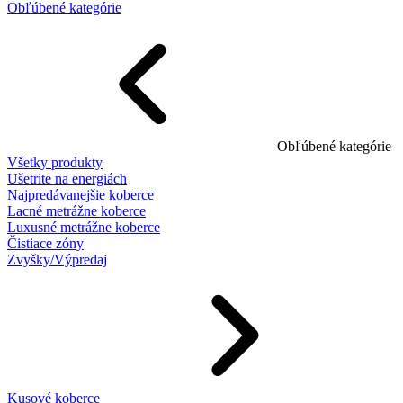
Obľúbené kategórie
Obľúbené kategórie
Všetky produkty
Ušetrite na energiách
Najpredávanejšie koberce
Lacné metrážne koberce
Luxusné metrážne koberce
Čistiace zóny
Zvyšky/Výpredaj
Kusové koberce