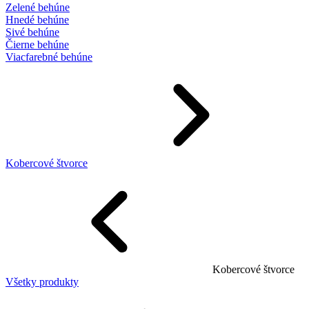
Zelené behúne
Hnedé behúne
Sivé behúne
Čierne behúne
Viacfarebné behúne
Kobercové štvorce
Kobercové štvorce
Všetky produkty