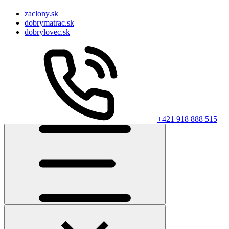
zaclony.sk
dobrymatrac.sk
dobrylovec.sk
+421 918 888 515