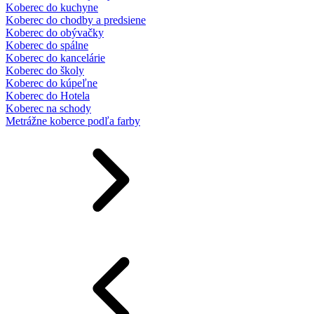
Koberec do kuchyne
Koberec do chodby a predsiene
Koberec do obývačky
Koberec do spálne
Koberec do kancelárie
Koberec do školy
Koberec do kúpeľne
Koberec do Hotela
Koberec na schody
Metrážne koberce podľa farby