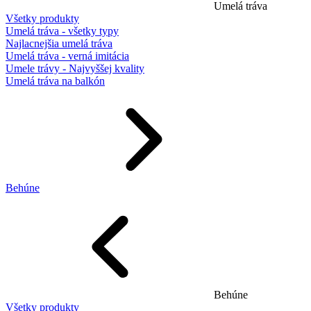
Umelá tráva
Všetky produkty
Umelá tráva - všetky typy
Najlacnejšia umelá tráva
Umelá tráva - verná imitácia
Umele trávy - Najvyššej kvality
Umelá tráva na balkón
Behúne
Behúne
Všetky produkty