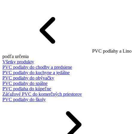
PVC podlahy a Lino
podľa určenia
Všetky produkty
PVC podlahy do chodby a predsiene
PVC podlahy do kuchyne a jedálne
PVC podlahy do obývačky
PVC podlahy do spálne
PVC podlaha do kúpeľne
Záťažové PVC do komerčných priestorov
PVC podlahy do školy