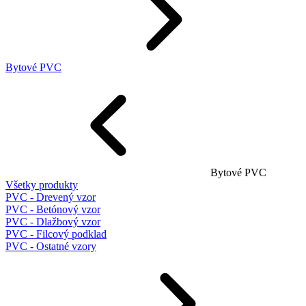
Bytové PVC
Bytové PVC
Všetky produkty
PVC - Drevený vzor
PVC - Betónový vzor
PVC - Dlažbový vzor
PVC - Filcový podklad
PVC - Ostatné vzory