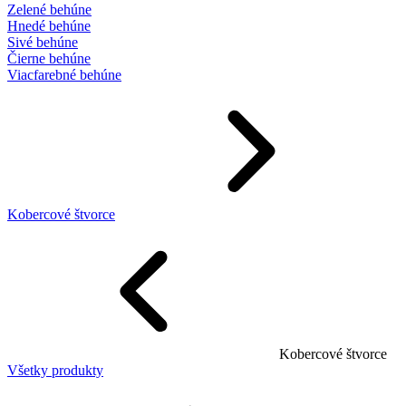
Zelené behúne
Hnedé behúne
Sivé behúne
Čierne behúne
Viacfarebné behúne
Kobercové štvorce
Kobercové štvorce
Všetky produkty