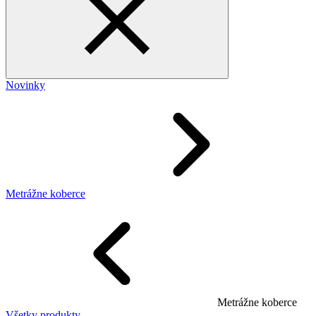
Novinky
Metrážne koberce
Metrážne koberce
Všetky produkty