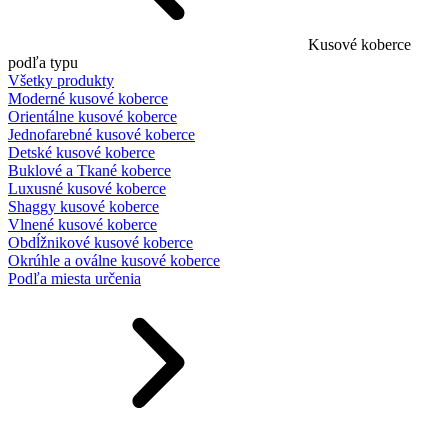
Kusové koberce
podľa typu
Všetky produkty
Moderné kusové koberce
Orientálne kusové koberce
Jednofarebné kusové koberce
Detské kusové koberce
Buklové a Tkané koberce
Luxusné kusové koberce
Shaggy kusové koberce
Vlnené kusové koberce
Obdĺžnikové kusové koberce
Okrúhle a oválne kusové koberce
Podľa miesta určenia