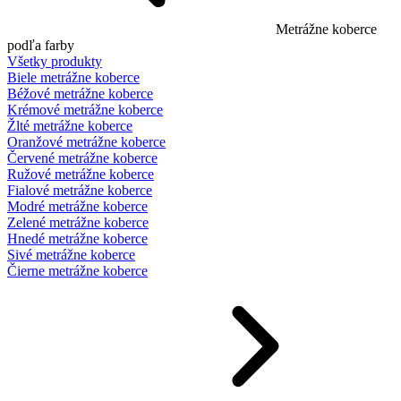
Metrážne koberce
podľa farby
Všetky produkty
Biele metrážne koberce
Béžové metrážne koberce
Krémové metrážne koberce
Žlté metrážne koberce
Oranžové metrážne koberce
Červené metrážne koberce
Ružové metrážne koberce
Fialové metrážne koberce
Modré metrážne koberce
Zelené metrážne koberce
Hnedé metrážne koberce
Sivé metrážne koberce
Čierne metrážne koberce