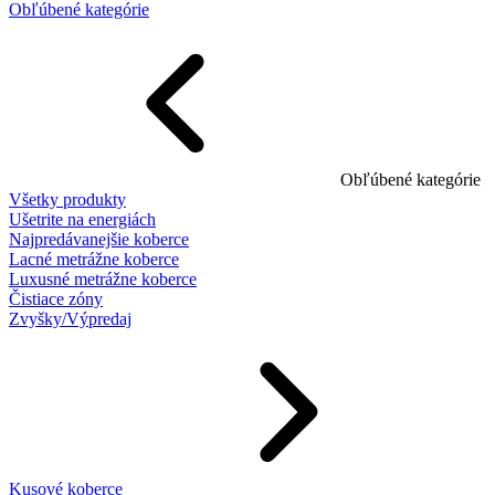
Obľúbené kategórie
Obľúbené kategórie
Všetky produkty
Ušetrite na energiách
Najpredávanejšie koberce
Lacné metrážne koberce
Luxusné metrážne koberce
Čistiace zóny
Zvyšky/Výpredaj
Kusové koberce