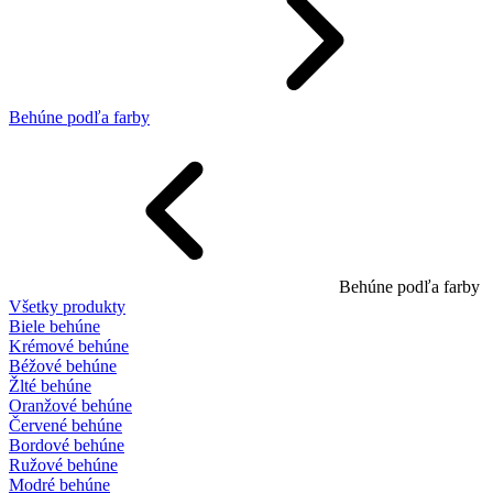
Behúne podľa farby
Behúne podľa farby
Všetky produkty
Biele behúne
Krémové behúne
Béžové behúne
Žlté behúne
Oranžové behúne
Červené behúne
Bordové behúne
Ružové behúne
Modré behúne