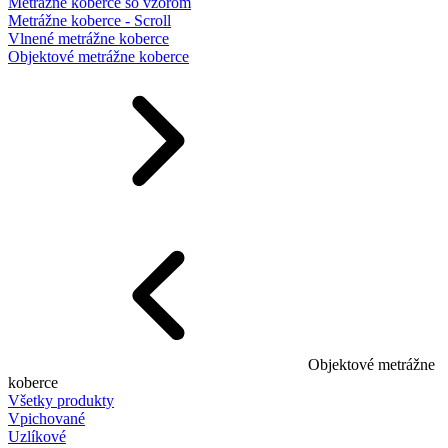
Metrážne koberce so vzorom
Metrážne koberce - Scroll
Vlnené metrážne koberce
Objektové metrážne koberce
Objektové metrážne
koberce
Všetky produkty
Vpichované
Uzlíkové