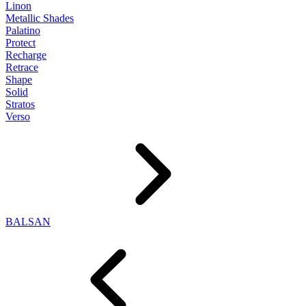
Linon
Metallic Shades
Palatino
Protect
Recharge
Retrace
Shape
Solid
Stratos
Verso
BALSAN