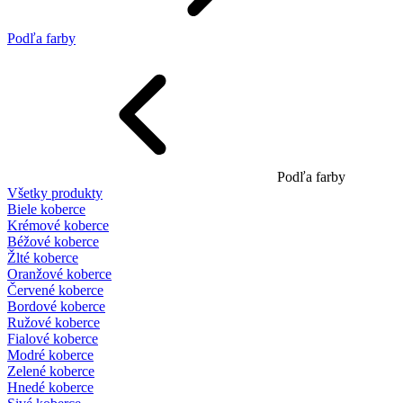
Podľa farby
Podľa farby
Všetky produkty
Biele koberce
Krémové koberce
Béžové koberce
Žlté koberce
Oranžové koberce
Červené koberce
Bordové koberce
Ružové koberce
Fialové koberce
Modré koberce
Zelené koberce
Hnedé koberce