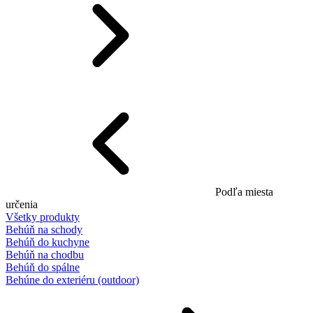
Podľa miesta
určenia
Všetky produkty
Behúň na schody
Behúň do kuchyne
Behúň na chodbu
Behúň do spálne
Behúne do exteriéru (outdoor)