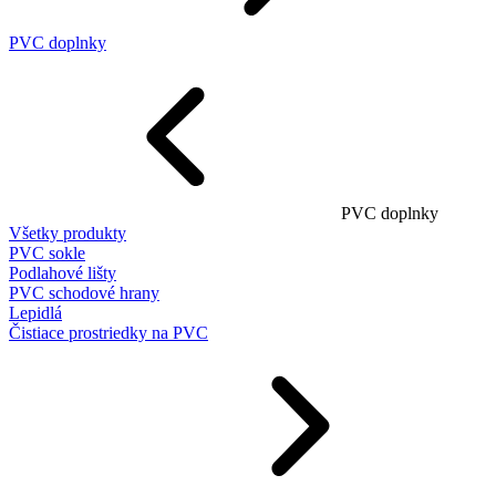
PVC doplnky
PVC doplnky
Všetky produkty
PVC sokle
Podlahové lišty
PVC schodové hrany
Lepidlá
Čistiace prostriedky na PVC